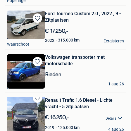
Poperinge
Ford Tourneo Custom 2.0 , 2022 , 9 -
Zitplaatsen
Bewaren
in
€ 17.250,-
Mijn
Autohandel De Moor
Favorieten
315.000
km
2022
Eergisteren
Waarschoot
Volkswagen transporter met
motorschade
Bewaren
in
Bieden
Mijn
Henk
Favorieten
1 aug 26
Hamont
Renault Trafic 1.6 Diesel - Lichte
Bewaren
vracht - 5 zitplaatsen
in
Mijn
€ 16.250,-
Details
Favorieten
joycewelkenhuysen
125.000
km
2019
4 aug 26