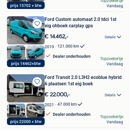
Topzoekertje
prijs 15702 + btw
Vandaag
Wervik
Ford Custom automaat 2.0 tdci 1st
eig ohboek carplay gps
Bewaren
in
€ 14.462,-
Details
Mijn
Favorieten
121.000
km
2019
Dealer onderhouden
PR Motors
Topzoekertje
prijs 14462+btw
Vandaag
Wervik
Ford Transit 2.0 L3H2 ecoblue hybrid
6 plaatsen 1st eig boek
Bewaren
in
€ 22.000,-
Details
Mijn
Favorieten
47.000
km
2021
Dealer onderhouden
PR Motors
Topzoekertje
prijs 22000 + btw
Vandaag
Wervik