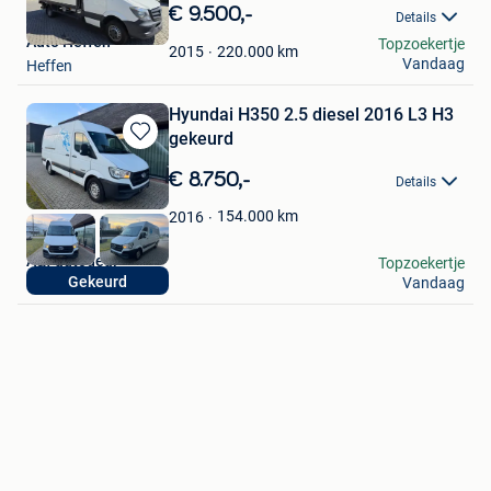
in
€ 9.500,-
Details
Mijn
Auto Heffen
Topzoekertje
Favorieten
220.000
km
2015
Vandaag
Heffen
Hyundai H350 2.5 diesel 2016 L3 H3
gekeurd
Bewaren
in
€ 8.750,-
Details
Mijn
Favorieten
154.000
km
2016
A&f autodeal
Topzoekertje
Gekeurd
Vandaag
Hasselt