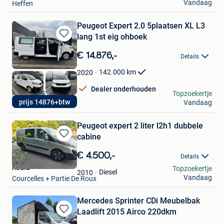
Vandaag
Heffen
Peugeot Expert 2.0 5plaatsen XL L3
lang 1st eig ohboek
Bewaren
in
€ 14.876,-
Details
Mijn
Favorieten
142.000
km
2020
Dealer onderhouden
PR Motors
Topzoekertje
prijs 14876+btw
Vandaag
Wervik
Peugeot expert 2 liter l2h1 dubbele
cabine
Bewaren
in
€ 4.500,-
Details
Mijn
nadia
Topzoekertje
Favorieten
Diesel
2010
Vandaag
Courcelles + Partie De Roux
Mercedes Sprinter CDi Meubelbak
Laadlift 2015 Airco 220dkm
Bewaren