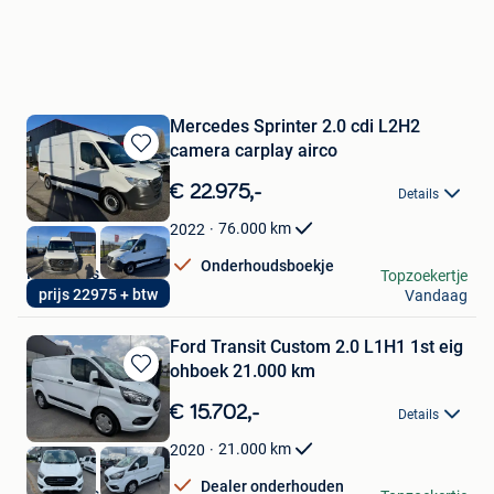
Mercedes Sprinter 2.0 cdi L2H2
camera carplay airco
Bewaren
in
€ 22.975,-
Details
Mijn
Favorieten
76.000
km
2022
Onderhoudsboekje
PR Motors
Topzoekertje
prijs 22975 + btw
Vandaag
Wervik
Ford Transit Custom 2.0 L1H1 1st eig
ohboek 21.000 km
Bewaren
in
€ 15.702,-
Details
Mijn
Favorieten
21.000
km
2020
Dealer onderhouden
PR Motors