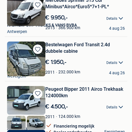
Mercedes Sprinter 313 Cdi
Minibus*Airco*Euro5*7+1-PL*
Bewaren
in
€ 9.950,-
Details
Mijn
RAJA EXPORT TRUCKS & VANS BVBA
Favorieten
366.900
km
2015
4 aug 26
Antwerpen
Bestelwagen Ford Transit 2.4d
dubbele cabine
Bewaren
in
€ 1.950,-
Details
Mijn
Amali
Favorieten
232.000
km
2011
4 aug 26
Wevelgem
Peugeot Bipper 2011 Airco Trekhaak
124000km
Bewaren
in
€ 4.500,-
Details
Mijn
Favorieten
124.000
km
2011
Financiering mogelijk
Autoplaats
Eergisteren