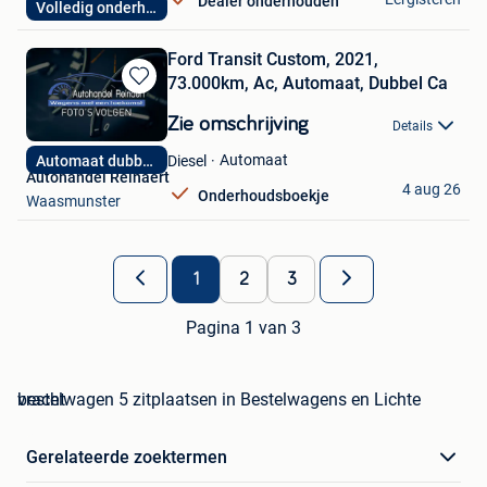
Dealer onderhouden
Volledig onderhoud
Wevelgem
Ford Transit Custom, 2021,
73.000km, Ac, Automaat, Dubbel Ca
Bewaren
in
Zie omschrijving
Details
Mijn
Favorieten
Automaat
Diesel
Automaat dubbel ca
Autohandel Reinaert
4 aug 26
Onderhoudsboekje
Waasmunster
1
2
3
Pagina 1 van 3
bestelwagen 5 zitplaatsen in Bestelwagens en Lichte vracht
Gerelateerde zoektermen