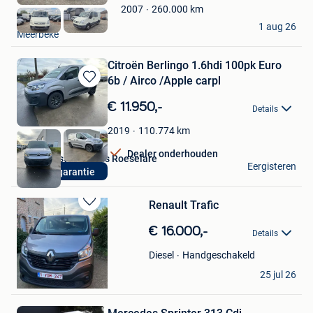
260.000
km
2007
Mijn
Euro trad
Favorieten
1 aug 26
Meerbeke
Citroën Berlingo 1.6hdi 100pk Euro
6b / Airco /Apple carpl
Bewaren
in
€ 11.950,-
Details
Mijn
Favorieten
110.774
km
2019
Dealer onderhouden
Lichte Bestelwagens Roeselare
Eergisteren
1 jaar garantie
Roeselare
Renault Trafic
Bewaren
in
€ 16.000,-
Details
Mijn
Favorieten
Handgeschakeld
Diesel
brecht
25 jul 26
Sinaai