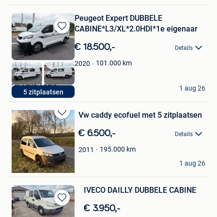
Peugeot Expert DUBBELE
CABINE*L3/XL*2.0HDI*1e eigenaar
Bewaren
in
€ 18.500,-
Details
Mijn
Favorieten
101.000
km
2020
️️️️All Vans️️️️️️️️️ 4 Sale
1 aug 26
5 zitplaatsen
Blankenberge
Vw caddy ecofuel met 5 zitplaatsen
Bewaren
in
€ 6.500,-
Details
Mijn
Favorieten
195.000
km
2011
Ivanövitch
1 aug 26
Westerlo
IVECO DAILLY DUBBELE CABINE
Bewaren
€ 3.950,-
in