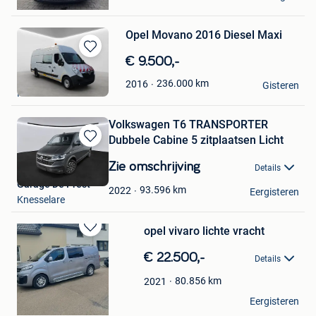
Lummen
Opel Movano 2016 Diesel Maxi
Bewaren
€ 9.500,-
in
Auto Heffen
236.000
km
2016
Mijn
Gisteren
Heffen
Favorieten
Volkswagen T6 TRANSPORTER
Dubbele Cabine 5 zitplaatsen Licht
Bewaren
in
Zie omschrijving
Details
Mijn
Garage De Prest
Favorieten
93.596
km
2022
Eergisteren
Knesselare
opel vivaro lichte vracht
Bewaren
in
€ 22.500,-
Details
Mijn
Favorieten
80.856
km
2021
bus
Eergisteren
Sint-Truiden