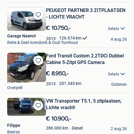
PEUGEOT PARTNER 3 ZITPLAATSEN
- LICHTE VRACHT
Bewaren
in
€ 10.750,-
Details
Mijn
Garage Nawrot
Favorieten
126.674
km
2019
4 aug 26
Retie & Deel Arendonk & Oud-Turnhout
Ford Transit Custom 2.2TDCi Dubbel
Cabine 5-Zitpl GPS Camera
Bewaren
in
€ 8.950,-
Details
Mijn
ilias azrhari
Favorieten
201.345
km
2013
Gisteren
Overpelt
VW Transporter T5.1, 5 zitplaatsen,
Lichte vracht!
Bewaren
in
€ 10.900,-
Mijn
Filippe
Favorieten
Diesel
286.000
km
2 aug 26
Beerse