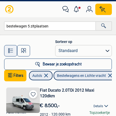
Bestelwagens en Lichte vracht
Sorteer op
Alle afstanden…
Bewaar je zoekopdracht
Filters
Auto's
Bestelwagens en Lichte vracht
Fiat Ducato 2.0TDi 2012 Maxi
120dkm
Bewaren
in
€ 8.500,-
Details
Mijn
Auto Heffen
Topzoekertje
Favorieten
120.000
km
2012