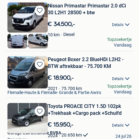
Nissan Primastar Primastar 2.0 dCi
30 L2H1 28500 + btw
Bewaren
in
€ 34.500,-
Details
Mijn
Favorieten
Diesel
10
km
Garage Ceurstemont
Topzoekertje
Vandaag
Sint-Amands
Peugeot Boxer 2.2 BlueHDi L2H2 -
BTW aftrekbaar - 75.700 KM
Bewaren
in
€ 18.900,-
Details
Mijn
Sam
Topzoekertje
Favorieten
75.700
km
2021
Vandaag
Flemalle-Haute & Flemalle- Grande & Partie Awirs
Toyota PROACE CITY 1.5D 102pk
+Trekhaak +Cargo pack +Schuifd
Bewaren
in
€ 15.950,-
Details
Mijn
Garage Luk Delanote BVBA
Favorieten
20.650
km
2024
24 jul 26