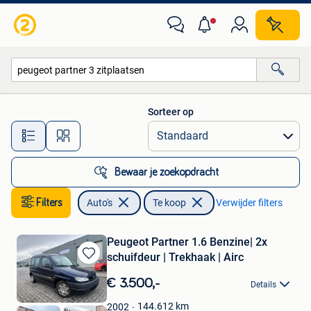
Auto's
Sorteer op
Alle afstanden…
Bewaar je zoekopdracht
Filters
Auto's
Te koop
Verwijder filters
Peugeot Partner 1.6 Benzine| 2x
schuifdeur | Trekhaak | Airc
Bewaren
in
€ 3.500,-
Details
Mijn
Favorieten
144.612
km
2002