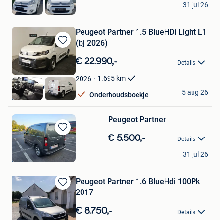
31 jul 26
Luttre
Peugeot Partner 1.5 BlueHDi Light L1
(bj 2026)
Bewaren
in
€ 22.990,-
Details
Mijn
Favorieten
1.695
km
2026
Garage Louagie
5 aug 26
Onderhoudsboekje
Knokke
Peugeot Partner
Bewaren
€ 5.500,-
Details
in
Darex
Mijn
31 jul 26
Berchem
Favorieten
Peugeot Partner 1.6 BlueHdi 100Pk
Bewaren
2017
in
Mijn
€ 8.750,-
Details
Favorieten