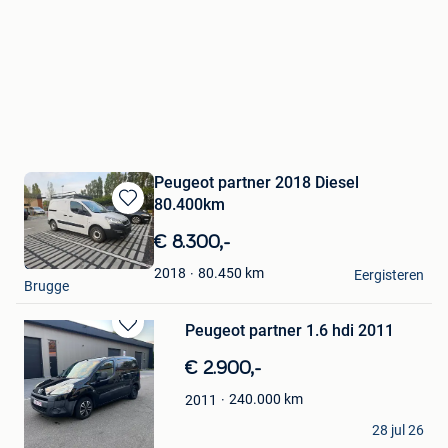
Peugeot partner 2018 Diesel
80.400km
Bewaren
in
€ 8.300,-
Mijn
Car Detail
Favorieten
80.450
km
2018
Eergisteren
Brugge
Peugeot partner 1.6 hdi 2011
Bewaren
in
€ 2.900,-
Mijn
Favorieten
240.000
km
2011
dries
28 jul 26
Lanaken