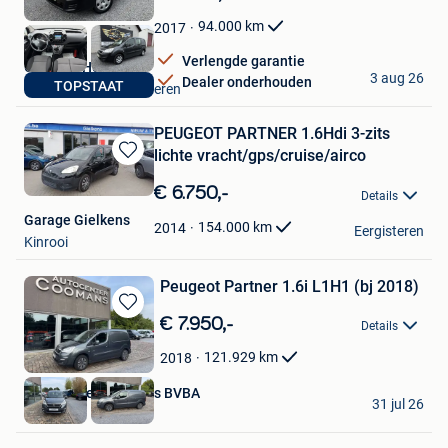
Mijn
Favorieten
94.000
km
2017
Verlengde garantie
Carpoint Hechtel
3 aug 26
Dealer onderhouden
TOPSTAAT
Hechtel + Deel Helchteren
PEUGEOT PARTNER 1.6Hdi 3-zits
lichte vracht/gps/cruise/airco
Bewaren
in
€ 6.750,-
Details
Mijn
Garage Gielkens
Favorieten
154.000
km
2014
Eergisteren
Kinrooi
Peugeot Partner 1.6i L1H1 (bj 2018)
Bewaren
€ 7.950,-
Details
in
Mijn
121.929
km
2018
Favorieten
Autohandel Coomans BVBA
31 jul 26
Mol