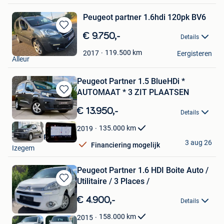
Peugeot partner 1.6hdi 120pk BV6
Bewaren
€ 9.750,-
Details
in
dany
Mijn
119.500
km
2017
Eergisteren
Alleur
Favorieten
Peugeot Partner 1.5 BlueHDi *
AUTOMAAT * 3 ZIT PLAATSEN
Bewaren
in
€ 13.950,-
Details
Mijn
Favorieten
135.000
km
2019
LM MOTORS BV
3 aug 26
Financiering mogelijk
Izegem
Peugeot Partner 1.6 HDI Boite Auto /
Utilitaire / 3 Places /
Bewaren
in
€ 4.900,-
Details
Mijn
Favorieten
158.000
km
2015
Oxo Pro