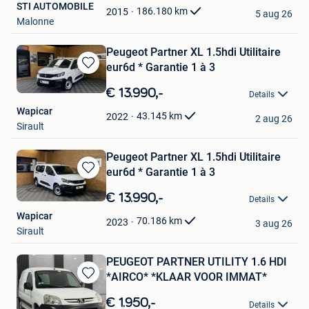
STI AUTOMOBILE
Favorieten
186.180
km
2015
5 aug 26
Malonne
Peugeot Partner XL 1.5hdi Utilitaire
eur6d * Garantie 1 à 3
Bewaren
in
€ 13.990,-
Details
Mijn
Wapicar
Favorieten
43.145
km
2022
2 aug 26
Sirault
Peugeot Partner XL 1.5hdi Utilitaire
eur6d * Garantie 1 à 3
Bewaren
in
€ 13.990,-
Details
Mijn
Wapicar
Favorieten
70.186
km
2023
3 aug 26
Sirault
PEUGEOT PARTNER UTILITY 1.6 HDI
*AIRCO* *KLAAR VOOR IMMAT*
Bewaren
in
€ 1.950,-
Details