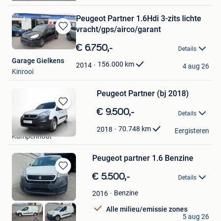
Peugeot Partner 1.6Hdi 3-zits lichte
vracht/gps/airco/garant
Bewaren
in
€ 6.750,-
Details
Mijn
Garage Gielkens
Favorieten
156.000
km
2014
4 aug 26
Kinrooi
Peugeot Partner (bj 2018)
Bewaren
€ 9.500,-
Details
in
Graces BV
Mijn
70.748
km
2018
Eergisteren
Kampenhout
Favorieten
Peugeot partner 1.6 Benzine
Bewaren
€ 5.500,-
Details
in
Mijn
Benzine
2016
Favorieten
Alle milieu/emissie zones
BT CARS
5 aug 26