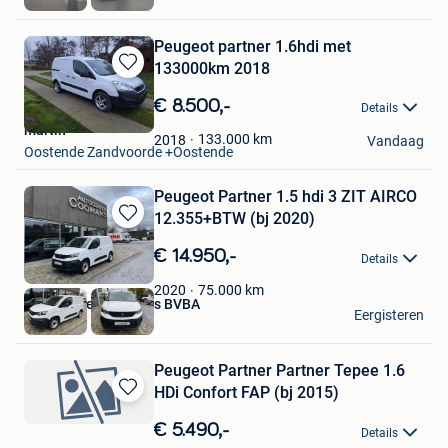
Lier
Peugeot partner 1.6hdi met
133000km 2018
Bewaren
in
€ 8.500,-
Details
Mijn
martin
Favorieten
133.000
km
2018
Vandaag
Oostende Zandvoorde +Oostende
Peugeot Partner 1.5 hdi 3 ZIT AIRCO
12.355+BTW (bj 2020)
Bewaren
in
€ 14.950,-
Details
Mijn
Favorieten
75.000
km
2020
Autohandel Coomans BVBA
Eergisteren
Mol
Peugeot Partner Partner Tepee 1.6
HDi Confort FAP (bj 2015)
Bewaren
in
€ 5.490,-
Details
Mijn