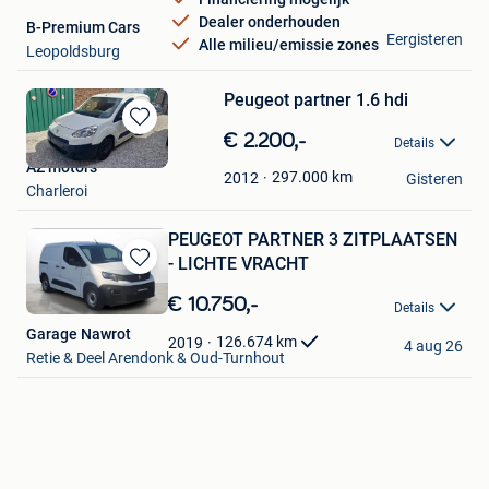
Dealer onderhouden
B-Premium Cars
Eergisteren
Alle milieu/emissie zones
Leopoldsburg
Peugeot partner 1.6 hdi
Bewaren
€ 2.200,-
Details
in
AZ motors
Mijn
297.000
km
2012
Gisteren
Charleroi
Favorieten
PEUGEOT PARTNER 3 ZITPLAATSEN
- LICHTE VRACHT
Bewaren
in
€ 10.750,-
Details
Mijn
Garage Nawrot
Favorieten
126.674
km
2019
4 aug 26
Retie & Deel Arendonk & Oud-Turnhout