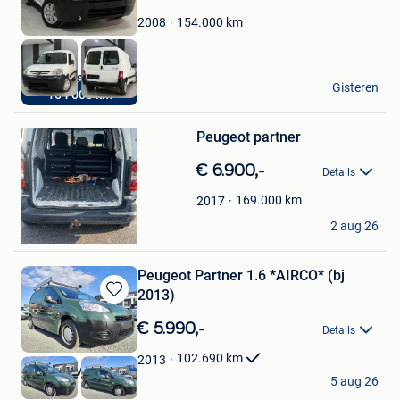
Mijn
Favorieten
154.000
km
2008
Pro M Cars
Gisteren
154 000 km
Souvret
Bewaren
in
Mijn
Peugeot partner
Favorieten
€ 6.900,-
Details
169.000
km
2017
michel
2 aug 26
Halen
Peugeot Partner 1.6 *AIRCO* (bj
2013)
Bewaren
in
€ 5.990,-
Details
Mijn
Favorieten
102.690
km
2013
Brussels Motors
5 aug 26
Tubize