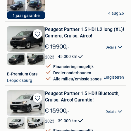
Rizq Occasions BV
4 aug 26
1 jaar garantie
Brecht
Peugeot Partner 1.5 HDI L2 long (XL)!
Camera, Cruise, Airco!
Bewaren
in
€ 19.900,-
Details
Mijn
Favorieten
45.000
km
2023
Financiering mogelijk
Dealer onderhouden
B-Premium Cars
Eergisteren
Alle milieu/emissie zones
Leopoldsburg
Peugeot Partner 1.5 HDI! Bluetooth,
Cruise, Airco! Garantie!
Bewaren
in
€ 15.900,-
Details
Mijn
Favorieten
39.000
km
2023
Financiering mogelijk