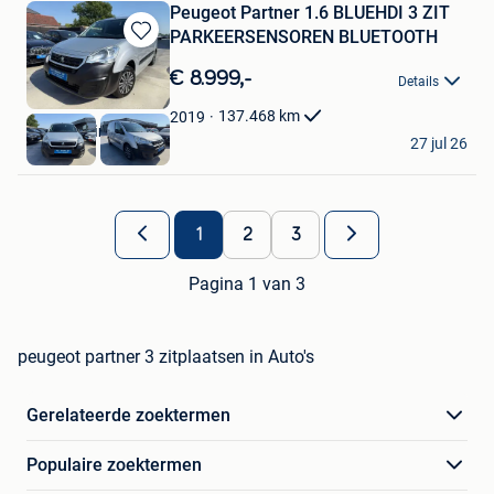
Peugeot Partner 1.6 BLUEHDI 3 ZIT
PARKEERSENSOREN BLUETOOTH
Bewaren
in
€ 8.999,-
Details
Mijn
Favorieten
137.468
km
2019
KGT Trading BV
27 jul 26
Ninove
1
2
3
Pagina 1 van 3
peugeot partner 3 zitplaatsen in Auto's
Gerelateerde zoektermen
Populaire zoektermen