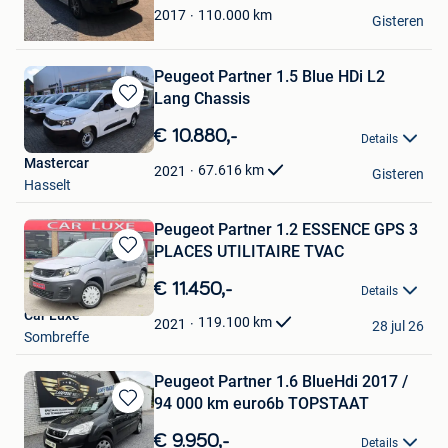
Peter Zurinckx
110.000
km
2017
Gisteren
Sint-Truiden
Peugeot Partner 1.5 Blue HDi L2
Lang Chassis
Bewaren
in
€ 10.880,-
Details
Mijn
Mastercar
Favorieten
67.616
km
2021
Gisteren
Hasselt
Peugeot Partner 1.2 ESSENCE GPS 3
PLACES UTILITAIRE TVAC
Bewaren
in
€ 11.450,-
Details
Mijn
Car Luxe
Favorieten
119.100
km
2021
28 jul 26
Sombreffe
Peugeot Partner 1.6 BlueHdi 2017 /
94 000 km euro6b TOPSTAAT
Bewaren
in
€ 9.950,-
Details