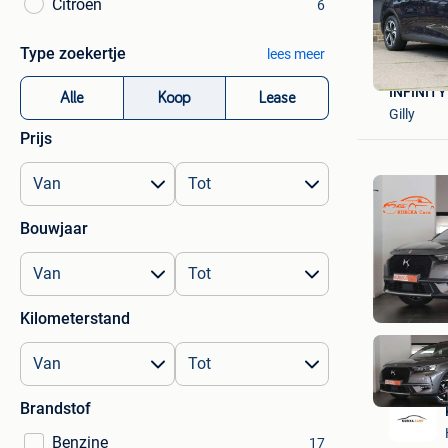
Citroën
6
Type zoekertje
lees meer
INFINITY
Alle
Koop
Lease
Gilly
Prijs
Bouwjaar
Kilometerstand
Brandstof
Benzine
17