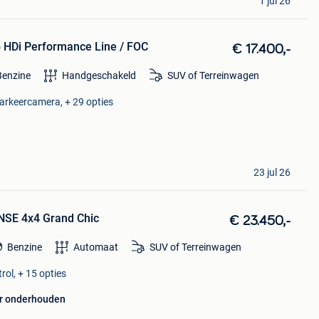
1 jul 26
 HDi Performance Line / FOC
€ 17.400,-
Benzine
Handgeschakeld
SUV of Terreinwagen
Parkeercamera, + 29 opties
23 jul 26
NSE 4x4 Grand Chic
€ 23.450,-
Benzine
Automaat
SUV of Terreinwagen
rol, + 15 opties
r onderhouden