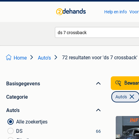
Help en info
Voor
72 resultaten
voor 'ds 7 crossback'
Home
Auto's
Basisgegevens
Bewaar
Categorie
Auto's
Auto's
Alle zoekertjes
DS
66