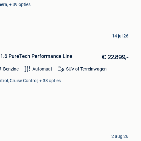
era, + 39 opties
14 jul 26
 1.6 PureTech Performance Line
€ 22.899,-
Benzine
Automaat
SUV of Terreinwagen
rol, Cruise Control, + 38 opties
2 aug 26