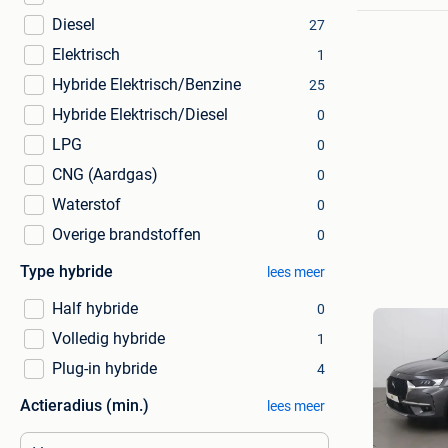
Diesel
27
Elektrisch
1
Hybride Elektrisch/Benzine
25
Hybride Elektrisch/Diesel
0
LPG
0
CNG (Aardgas)
0
Waterstof
0
Overige brandstoffen
0
Type hybride
lees meer
Half hybride
0
Volledig hybride
1
Plug-in hybride
4
Actieradius (min.)
lees meer