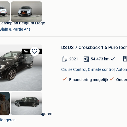
Leaseplan Belgium Liège
Glain & Partie Ans
DS DS 7 Crossback 1.6 PureTec
Bewaren
2021
54.473
km
in
Mijn
Cruise Control, Climate control, Auto
Favorieten
Financiering mogelijk
Onde
Van Mossel Citroen Tongeren
Tongeren