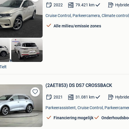
Bewaren
2022
79.421
km
Hybride
in
Mijn
Cruise Control, Parkeercamera, Climate control,
Favorieten
Alle milieu/emissie zones
AUTOKRUISPUNT
Tielt
(2AET853) DS DS7 CROSSBACK
2021
31.081
km
Hybride
Bewaren
in
Parkeerassistent, Cruise Control, Parkeercamer
Mijn
Favorieten
Financiering mogelijk
Onderhoudsbo