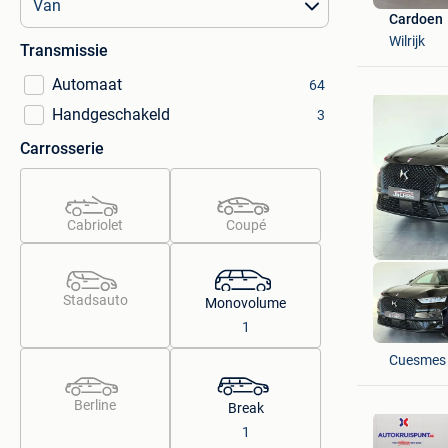
Cardoen
Wilrijk
Transmissie
Automaat
64
Handgeschakeld
3
Carrosserie
Cabriolet
Coupé
Stadsauto
Monovolume
1
JS Cars 
Cuesmes
Berline
Break
1