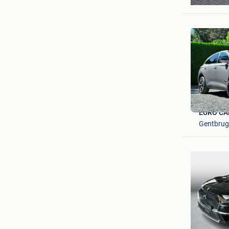
Deurne
EURO CA
Gentbru