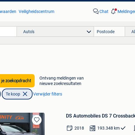
waarden
Veiligheidscentrum
Chat
Meldinge
Auto's
A
Ontvang meldingen van
 je zoekopdracht
nieuwe zoekresultaten
Te koop
Verwijder filters
DS Automobiles DS 7 Crossbac
Bewaren
2018
193.348
km
in