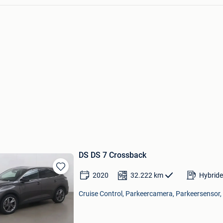
DS DS 7 Crossback
2020
32.222
km
Hybride
Bewaren
in
Cruise Control, Parkeercamera, Parkeersensor, 
Mijn
Favorieten