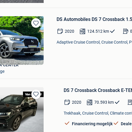
DS Automobiles DS 7 Crossback 1.5
Bewaren
2020
124.512
km
in
Mijn
Adaptive Cruise Control, Cruise Control, 
Favorieten
R CENTER
gge
DS 7 Crossback Crossback E-TE
Bewaren
2020
70.593
km
in
Mijn
Trekhaak, Cruise Control, Climate cont
Favorieten
Financiering mogelijk
Deale