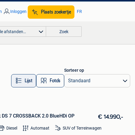
n
Inloggen
FR
Plaats zoekertje
lle afstanden…
Zoek
Sorteer op
Lijst
Foto’s
k DS 7 CROSSBACK 2.0 BlueHDi OP
€ 14.990,-
Diesel
Automaat
SUV of Terreinwagen