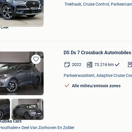
Mijn
Trekhaak, Cruise Control, Parkeercam
Favorieten
 CAR
DS Ds 7 Crossback Automobiles
2022
73.216
km
Bewaren
in
Parkeerassistent, Adaptive Cruise Cont
Mijn
Favorieten
Alle milieu/emissie zones
Kubika Cars
Houthalen+ Deel Van Zonhoven En Zolder