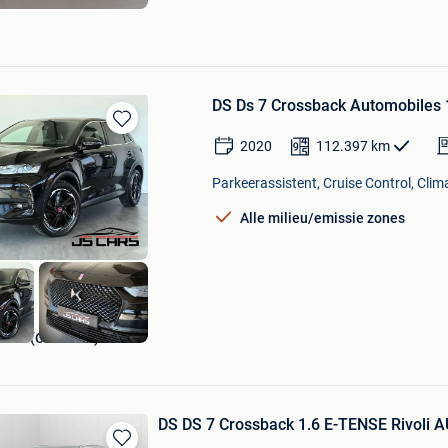
DS Ds 7 Crossback Automobile
Bewaren
2020
112.397
km
in
Mijn
Parkeerassistent, Cruise Control, Clima
Favorieten
Alle milieu/emissie zones
Mons (Cuesmes)
DS DS 7 Crossback 1.6 E-TENSE Rivoli 