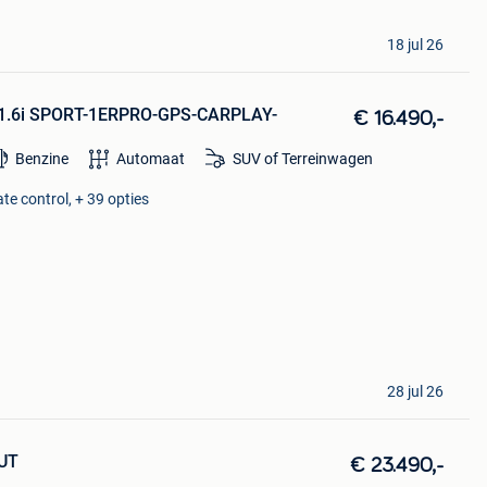
18 jul 26
s 1.6i SPORT-1ERPRO-GPS-CARPLAY-
€ 16.490,-
Benzine
Automaat
SUV of Terreinwagen
te control, + 39 opties
28 jul 26
AUT
€ 23.490,-