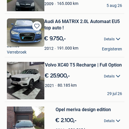
james
165.000
km
2009
5 aug 26
Roeselare
Audi A6 MATRIX 2.0L Automaat EU5
top auto !
Bewaren
in
€ 9.750,-
Details
Mijn
James
Favorieten
191.000
km
2012
Eergisteren
Verrebroek
Bewaren
in
Mijn
Volvo XC40 T5 Recharge | Full Option
Favorieten
€ 25.900,-
Details
80.185
km
2021
James
29 jul 26
Heusden
Bewaren
Opel meriva design edition
in
Mijn
€ 2.100,-
Details
Favorieten