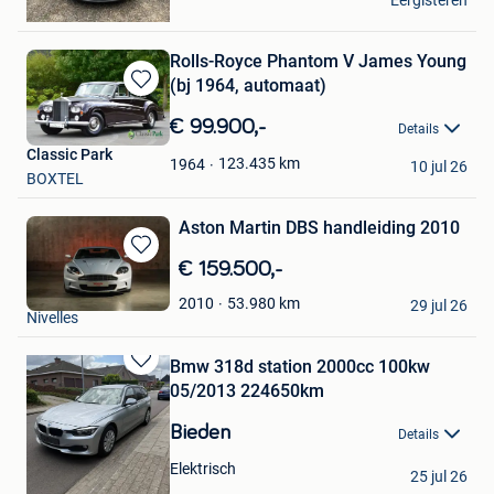
Eergisteren
Kinrooi
Rolls-Royce Phantom V James Young
(bj 1964, automaat)
Bewaren
in
€ 99.900,-
Details
Mijn
Classic Park
Favorieten
123.435
km
1964
10 jul 26
BOXTEL
Aston Martin DBS handleiding 2010
Bewaren
€ 159.500,-
in
DriveCity Sales
53.980
km
2010
Mijn
29 jul 26
Nivelles
Favorieten
Bmw 318d station 2000cc 100kw
Bewaren
05/2013 224650km
in
Mijn
Bieden
Details
Favorieten
james
Elektrisch
25 jul 26
Leuven