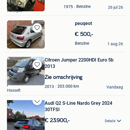
in
james
Mijn
Benzine
1975
26 jul 26
Koksijde
Favorieten
peuqeot
Bewaren
€ 500,-
in
James
Benzine
Mijn
1 aug 26
Ieper
Favorieten
Citroen Jumper 2200HDI Euro 5b
2013
Bewaren
in
Zie omschrijving
Mijn
james
Favorieten
203.000
km
2013
Vandaag
Hasselt
Audi Q2 S-Line Nardo Grey 2024
Bewaren
30TFSI
in
Mijn
€ 23.900,-
Details
Favorieten
James