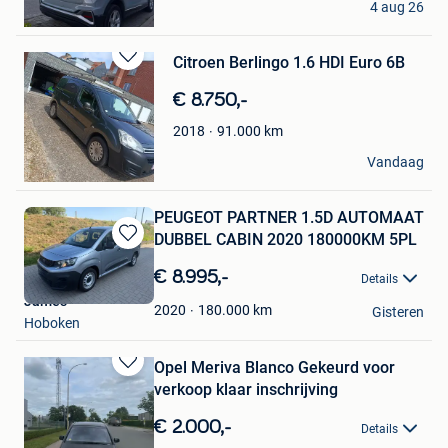
4 aug 26
Kortrijk
Citroen Berlingo 1.6 HDI Euro 6B
Bewaren
in
€ 8.750,-
Mijn
Favorieten
91.000
km
2018
James
Vandaag
Putte
PEUGEOT PARTNER 1.5D AUTOMAAT
DUBBEL CABIN 2020 180000KM 5PL
Bewaren
in
€ 8.995,-
Details
Mijn
James
Favorieten
180.000
km
2020
Gisteren
Hoboken
Opel Meriva Blanco Gekeurd voor
Bewaren
verkoop klaar inschrijving
in
Mijn
€ 2.000,-
Details
Favorieten