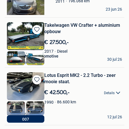
196.068
km
2011
James
23 jun 26
Gent
Takelwagen VW Crafter + aluminium
opbouw
Bewaren
in
€ 27.500,-
Mijn
Favorieten
Diesel
2017
WESTFLANDRIA automotive
30 jul 26
Zuienkerke
Lotus Esprit MK2 - 2.2 Turbo - zeer
mooie staat.
Bewaren
in
€ 42.500,-
Details
Mijn
Favorieten
86.600
km
1990
Castle Cars
12 jul 26
007
Dendermonde