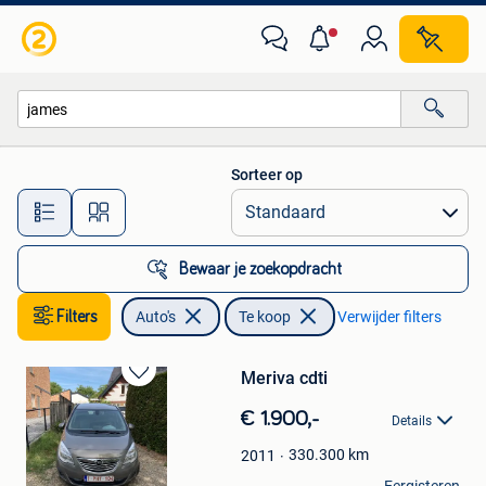
Auto's
Sorteer op
Alle afstanden…
Bewaar je zoekopdracht
Filters
Auto's
Te koop
Verwijder filters
Meriva cdti
Bewaren
in
€ 1.900,-
Details
Mijn
Favorieten
330.300
km
2011
James John