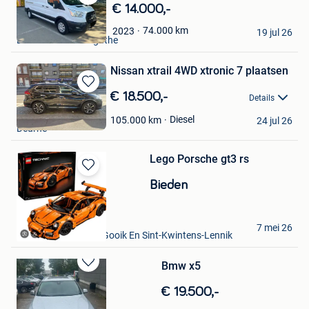
Bewaren
€ 14.000,-
in
James Bond
74.000
km
2023
Mijn
19 jul 26
Berchem-Sainte-Agathe
Favorieten
Nissan xtrail 4WD xtronic 7 plaatsen
Bewaren
€ 18.500,-
Details
in
james
Mijn
Diesel
105.000
km
24 jul 26
Deurne
Favorieten
Lego Porsche gt3 rs
Bewaren
Bieden
in
Mijn
Favorieten
Brigitte Ver
7 mei 26
Roosdaal+Deel Van Gooik En Sint-Kwintens-Lennik
Bmw x5
Bewaren
in
€ 19.500,-
Mijn