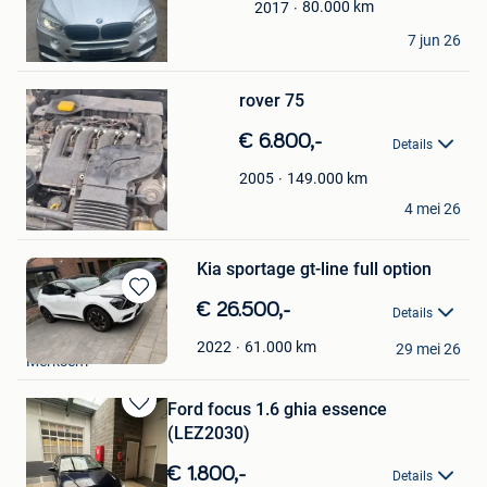
Favorieten
80.000
km
2017
James
7 jun 26
Moorslede
Bewaren
in
Mijn
rover 75
Favorieten
€ 6.800,-
Details
149.000
km
2005
james
4 mei 26
Begijnendijk
Kia sportage gt-line full option
Bewaren
€ 26.500,-
Details
in
James
Mijn
61.000
km
2022
29 mei 26
Merksem
Favorieten
Ford focus 1.6 ghia essence
Bewaren
(LEZ2030)
in
Mijn
€ 1.800,-
Details
Favorieten