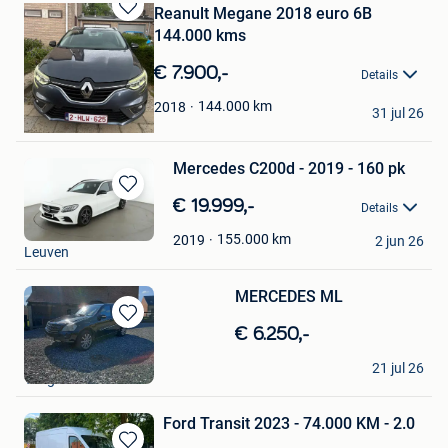
Reanult Megane 2018 euro 6B
Bewaren
144.000 kms
in
Mijn
€ 7.900,-
Details
Favorieten
James
144.000
km
2018
31 jul 26
Mechelen
Mercedes C200d - 2019 - 160 pk
Bewaren
€ 19.999,-
Details
in
James Gats
Mijn
155.000
km
2019
2 jun 26
Leuven
Favorieten
MERCEDES ML
Bewaren
€ 6.250,-
in
James Droogmans
Mijn
21 jul 26
Tongeren
Favorieten
Ford Transit 2023 - 74.000 KM - 2.0