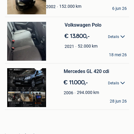
James
152.000
km
2002
6 jun 26
Geraardsbergen
Bewaren
Volkswagen Polo
in
Mijn
€ 13.800,-
Favorieten
Details
52.000
km
2021
James Jms
18 mei 26
Bruxelles
Mercedes GL 420 cdi
Bewaren
in
€ 11.000,-
Mijn
Details
Favorieten
294.000
km
2006
Talbaux James
28 jun 26
Quevy-Le-Petit