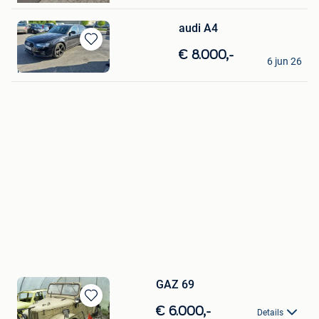
audi A4
Bewaren
James
€ 8.000,-
6 jun 26
in
Ronse
Mijn
Favorieten
GAZ 69
Bewaren
€ 6.000,-
Details