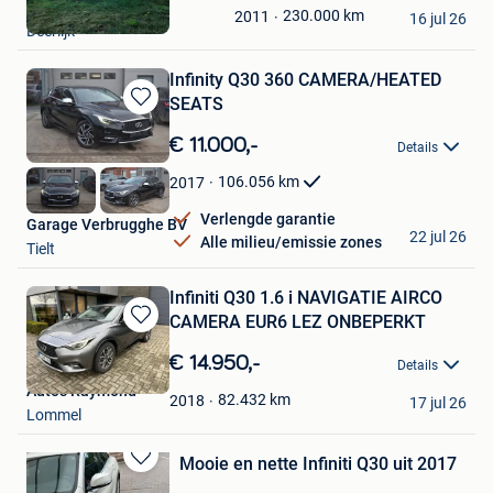
Ferdinand
Mijn
230.000
km
2011
16 jul 26
Deerlijk
Favorieten
Infinity Q30 360 CAMERA/HEATED
SEATS
Bewaren
in
€ 11.000,-
Details
Mijn
Favorieten
106.056
km
2017
Verlengde garantie
Garage Verbrugghe BV
22 jul 26
Alle milieu/emissie zones
Tielt
Infiniti Q30 1.6 i NAVIGATIE AIRCO
CAMERA EUR6 LEZ ONBEPERKT
Bewaren
in
€ 14.950,-
Details
Mijn
Auto's Raymond
Favorieten
82.432
km
2018
17 jul 26
Lommel
Mooie en nette Infiniti Q30 uit 2017
Bewaren