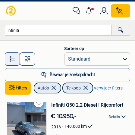
Auto's
Sorteer op
Alle afstanden…
Bewaar je zoekopdracht
Filters
Auto's
Te koop
Verwijder filters
Infiniti Q50 2.2 Diesel | Rijcomfort
Bewaren
in
€ 10.950,-
Details
Mijn
Favorieten
140.000
km
2016