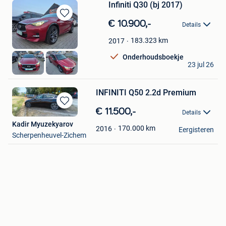
Infiniti Q30 (bj 2017)
Bewaren
€ 10.900,-
Details
in
Mijn
183.323
km
2017
Favorieten
Onderhoudsboekje
WRM Cars
23 jul 26
Gembloux
INFINITI Q50 2.2d Premium
Bewaren
€ 11.500,-
Details
in
Kadir Myuzekyarov
Mijn
170.000
km
2016
Eergisteren
Scherpenheuvel-Zichem
Favorieten