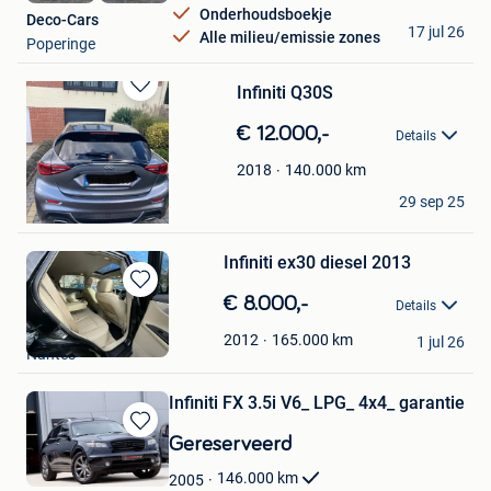
Onderhoudsboekje
Deco-Cars
17 jul 26
Alle milieu/emissie zones
Poperinge
Infiniti Q30S
Bewaren
in
€ 12.000,-
Details
Mijn
Favorieten
140.000
km
2018
Heinen Fabrice
29 sep 25
Messancy
Infiniti ex30 diesel 2013
Bewaren
€ 8.000,-
Details
in
Éric
Mijn
165.000
km
2012
1 jul 26
Nantes
Favorieten
Infiniti FX 3.5i V6_ LPG_ 4x4_ garantie
Bewaren
Gereserveerd
in
146.000
km
2005
Mijn