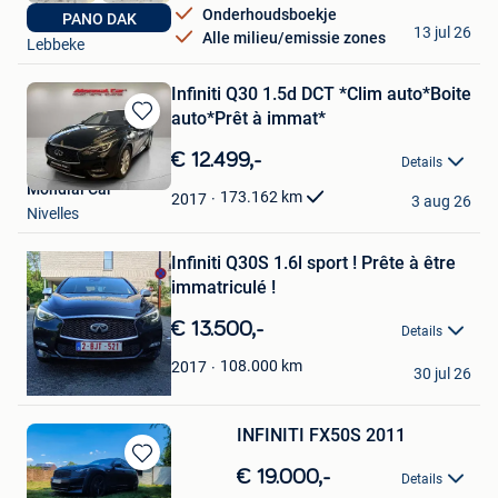
Onderhoudsboekje
PANO DAK
DZ CARS LEBBEKE
13 jul 26
Alle milieu/emissie zones
Lebbeke
Infiniti Q30 1.5d DCT *Clim auto*Boite
auto*Prêt à immat*
Bewaren
in
€ 12.499,-
Details
Mijn
Mondial Car
Favorieten
173.162
km
2017
3 aug 26
Nivelles
Bewaren
Infiniti Q30S 1.6l sport ! Prête à être
in
Mijn
immatriculé !
Favorieten
€ 13.500,-
Details
Redouan
108.000
km
2017
30 jul 26
Koekelberg
INFINITI FX50S 2011
Bewaren
€ 19.000,-
Details
in