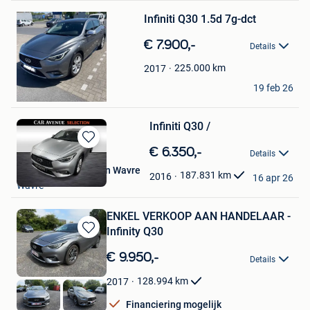
Bewaren
Infiniti Q30 1.5d 7g-dct
in
Mijn
€ 7.900,-
Favorieten
Details
225.000
km
2017
Mrb
19 feb 26
Leers
Infiniti Q30 /
Bewaren
€ 6.350,-
Details
in
Car Avenue Selection Wavre
Mijn
187.831
km
2016
16 apr 26
Wavre
Favorieten
ENKEL VERKOOP AAN HANDELAAR -
Infinity Q30
Bewaren
in
€ 9.950,-
Details
Mijn
Favorieten
128.994
km
2017
Financiering mogelijk