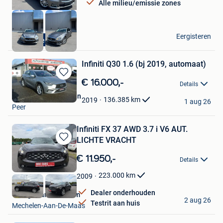
Alle milieu/emissie zones
RFCARS
Eergisteren
Diesel
Ledegem
Infiniti Q30 1.6 (bj 2019, automaat)
Bewaren
€ 16.000,-
Details
in
Autocenter Schrooten
Mijn
136.385
km
2019
1 aug 26
Peer
Favorieten
Infiniti FX 37 AWD 3.7 i V6 AUT.
LICHTE VRACHT
Bewaren
in
€ 11.950,-
Details
Mijn
Favorieten
223.000
km
2009
Dealer onderhouden
Garage van Hozeham
2 aug 26
Testrit aan huis
Mechelen-Aan-De-Maas