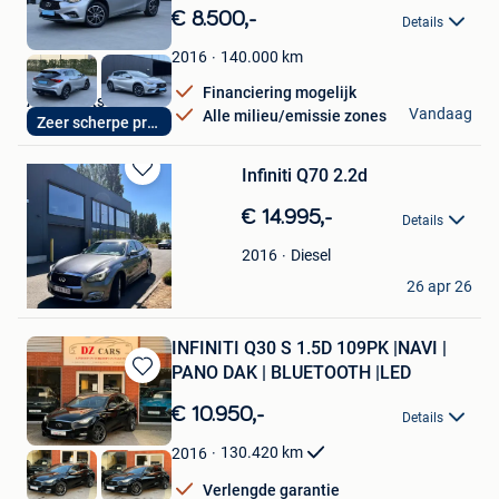
in
€ 8.500,-
Details
Mijn
Favorieten
140.000
km
2016
Financiering mogelijk
Autoplaats
Vandaag
Alle milieu/emissie zones
Zeer scherpe prijs
Wevelgem
Infiniti Q70 2.2d
Bewaren
in
€ 14.995,-
Details
Mijn
Favorieten
Diesel
2016
Midas Baysal
26 apr 26
Edegem
INFINITI Q30 S 1.5D 109PK |NAVI |
PANO DAK | BLUETOOTH |LED
Bewaren
in
€ 10.950,-
Details
Mijn
Favorieten
130.420
km
2016
Verlengde garantie