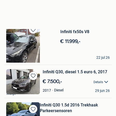
Infiniti fx50s V8
Bewaren
in
€ 11.999,-
Mijn
Favorieten
Km
22 jul 26
Lebbeke
Infiniti Q30, diesel 1.5 euro 6, 2017
Bewaren
€ 7.500,-
Details
in
Rani Miller
Mijn
Diesel
2017
29 jun 26
Wilrijk
Favorieten
Infiniti Q30 1.5d 2016 Trekhaak
Parkeersensoren
Bewaren