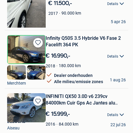
in
€ 11.500,-
Details
Mijn
Favorieten
90.000
km
2017
AL-RKABE .Z.
5 apr 26
Merksem
Infinity Q50S 3.5 Hybride V6 Fase 2
Facelift 364 PK
Bewaren
in
€ 16.990,-
Details
Mijn
Favorieten
180.000
km
2018
Dealer onderhouden
Ben's Cars BV
1 aug 26
Alle milieu/emissie zones
Merchtem
INFINITI QX50 3.0D v6 239cv
84000km Cuir Gps Ac Jantes alu..
Bewaren
in
€ 15.999,-
Details
Mijn
BELOCAS
Favorieten
84.000
km
2016
22 jul 26
Aiseau