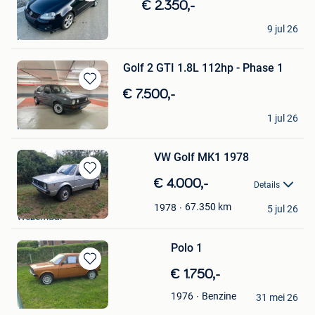
Bewaren
€ 2.350,-
in
VAG-motorsport
Mijn
9 jul 26
Namur
Favorieten
Golf 2 GTI 1.8L 112hp - Phase 1
Bewaren
€ 7.500,-
in
Gainsbourg
Mijn
1 jul 26
Ixelles
Favorieten
VW Golf MK1 1978
Bewaren
€ 4.000,-
Details
in
JS
Mijn
67.350
km
1978
5 jul 26
Wezemaal
Favorieten
Polo 1
Bewaren
€ 1.750,-
in
HKM Solutions
Benzine
1976
Mijn
31 mei 26
Vliermaal
Favorieten