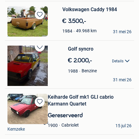
Volkswagen Caddy 1984
Bewaren
€ 3.500,-
in
K.Bouter
49.968
km
1984
Mijn
31 mei 26
Ranst
Favorieten
Golf syncro
Bewaren
in
€ 2.000,-
Details
Mijn
Favorieten
Benzine
1988
willekens
31 mei 26
Balen
Keiharde Golf mk1 GLI cabrio
Karmann Quartet
Bewaren
in
Gereserveerd
Mijn
The VW Barn Garage
Favorieten
Cabriolet
1900
15 jul 26
Kemzeke