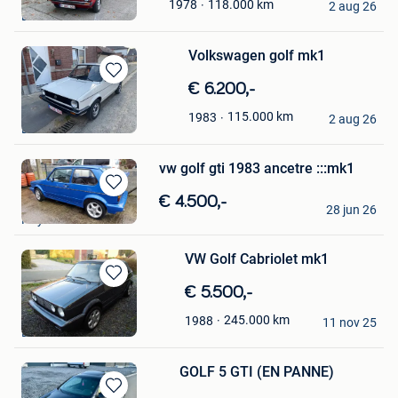
118.000
km
1978
Mijn
2 aug 26
Brecht
Favorieten
Volkswagen golf mk1
Bewaren
€ 6.200,-
in
Alessio
115.000
km
1983
Mijn
2 aug 26
Beloeil
Favorieten
vw golf gti 1983 ancetre :::mk1
Bewaren
Baudrin Paul
€ 4.500,-
28 jun 26
in
Huy
Mijn
Favorieten
VW Golf Cabriolet mk1
Bewaren
€ 5.500,-
in
wafwaf
245.000
km
1988
Mijn
11 nov 25
Burdinne
Favorieten
GOLF 5 GTI (EN PANNE)