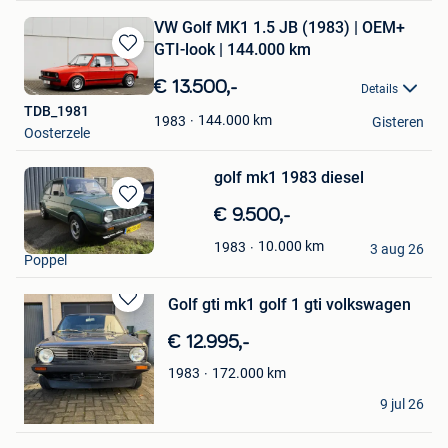
VW Golf MK1 1.5 JB (1983) | OEM+
GTI-look | 144.000 km
Bewaren
in
€ 13.500,-
Details
Mijn
TDB_1981
Favorieten
144.000
km
1983
Gisteren
Oosterzele
golf mk1 1983 diesel
Bewaren
€ 9.500,-
in
VWMK
10.000
km
1983
Mijn
3 aug 26
Poppel
Favorieten
Golf gti mk1 golf 1 gti volkswagen
Bewaren
in
€ 12.995,-
Mijn
Favorieten
172.000
km
1983
Nicole
9 jul 26
Lommel