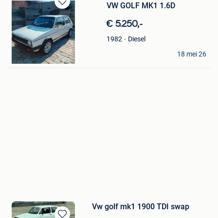
VW GOLF MK1 1.6D
Bewaren
in
€ 5.250,-
Mijn
Favorieten
Diesel
1982
VAN DEN ABEELE
18 mei 26
Genappe
Vw golf mk1 1900 TDI swap