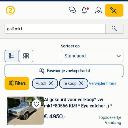
Auto's
Sorteer op
Alle afstanden…
Bewaar je zoekopdracht
Filters
Auto's
Te koop
Verwijder filters
Al gekeurd voor verkoop* vw
mk1*80566 KM! * Eye catcher ;) *
Bewaren
in
€ 4.950,-
Dhr Y.
Topzoekertje
Mijn
Vandaag
Edegem
Favorieten