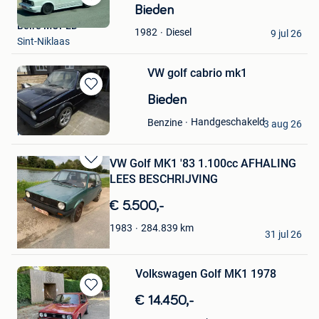
Bewaren
Bieden
in
Beire MOPED
Diesel
1982
Mijn
9 jul 26
Sint-Niklaas
Favorieten
VW golf cabrio mk1
Bewaren
Bieden
in
Casperdr
Handgeschakeld
Benzine
Mijn
3 aug 26
Hulshout
Favorieten
VW Golf MK1 '83 1.100cc AFHALING
Bewaren
LEES BESCHRIJVING
in
Mijn
€ 5.500,-
Favorieten
Bjorn '83.
284.839
km
1983
31 jul 26
Hoboken
Volkswagen Golf MK1 1978
Bewaren
€ 14.450,-
in
Peter Vercruyssen