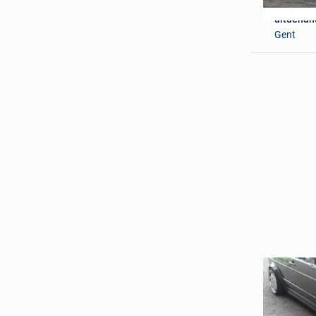
uitdehan
Gent