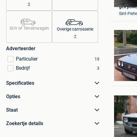
2
gex powe
Sint-Piet
SUV of Terreinwagen
Overige carrosserie
2
Adverteerder
Particulier
19
Bedrijf
3
RM
Dilbeek
Specificaties
Opties
Staat
Zoekertje details