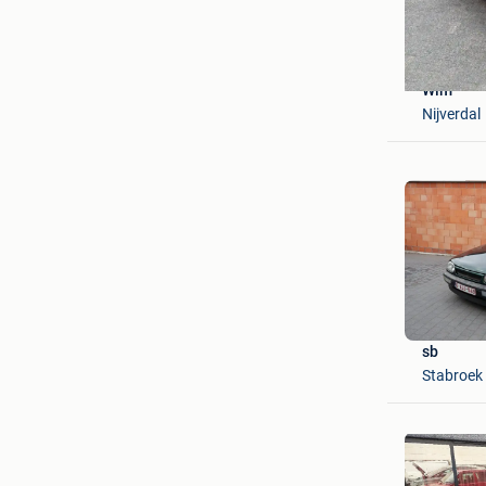
Wim
Nijverdal
sb
Stabroek