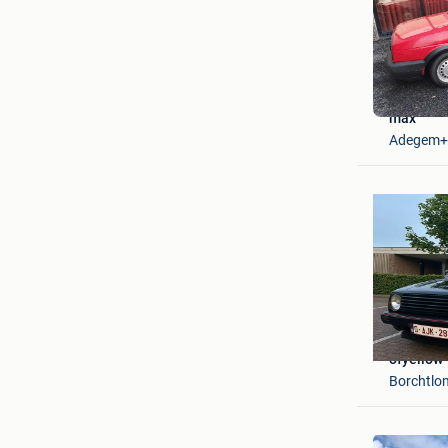
max
Adegem+D
ofyellow
Borchtlo