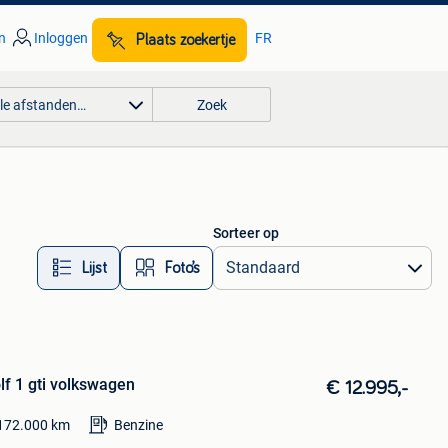
n
Inloggen
FR
Plaats zoekertje
lle afstanden…
Zoek
Sorteer op
Lijst
Foto’s
lf 1 gti volkswagen
€ 12.995,-
172.000
km
Benzine