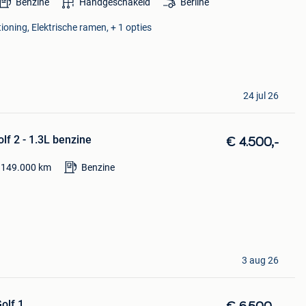
Benzine
Handgeschakeld
Berline
ioning, Elektrische ramen, + 1 opties
24 jul 26
lf 2 - 1.3L benzine
€ 4.500,-
149.000
km
Benzine
3 aug 26
olf 1.