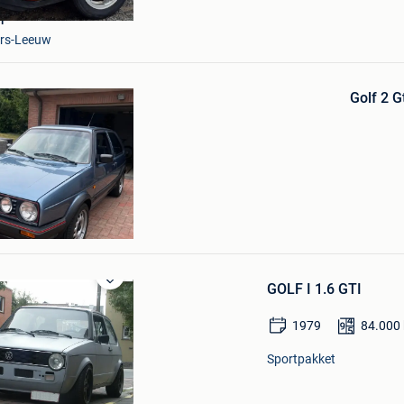
in
Mijn
r
Favorieten
ers-Leeuw
Golf 2 G
GOLF I 1.6 GTI
Bewaren
in
Mijn
1979
84.000
Favorieten
Sportpakket