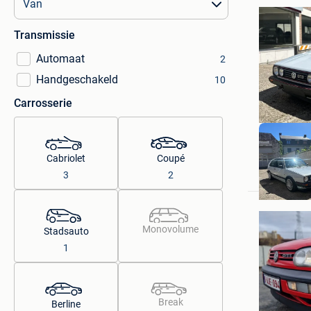
Transmissie
Automaat
2
Handgeschakeld
10
Carrosserie
Cabriolet
Coupé
3
2
Monovolume
Stadsauto
1
Break
Berline