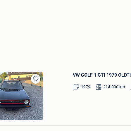
VW GOLF 1 GTI 1979 OLDT
Bewaren
1979
214.000
km
in
Mijn
Favorieten
ek
Bewaren