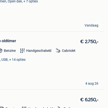
amen, Open dak, + 7 opties
Vandaag
o oldtimer
€ 2.750,-
Benzine
Handgeschakeld
Cabriolet
 USB, + 14 opties
4 aug 26
€ 6.250,-