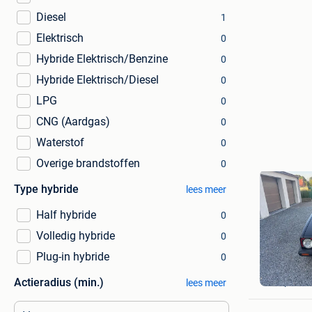
Diesel
1
Elektrisch
0
Hybride Elektrisch/Benzine
0
Hybride Elektrisch/Diesel
0
LPG
0
CNG (Aardgas)
0
Waterstof
0
Overige brandstoffen
0
Type hybride
lees meer
Half hybride
0
Volledig hybride
0
Plug-in hybride
0
Peter
Actieradius (min.)
Diepenbe
lees meer