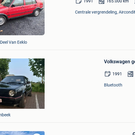
1991
165.000
km
in
Mijn
Centrale vergrendeling, Aircondit
Favorieten
eel Van Eeklo
Bewaren
in
Volkswagen go
Mijn
Favorieten
1991
Bluetooth
mbeek
G