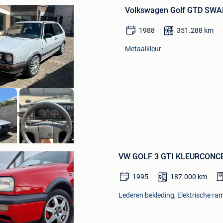
in
Volkswagen Golf GTD SWAP 
Mijn
Favorieten
1988
351.288
km
Metaalkleur
Oscars & Ras Motors
Asse
Bewaren
in
VW GOLF 3 GTI KLEURCONC
Mijn
Favorieten
1995
187.000
km
Lederen bekleding, Elektrische ram
Bewaren