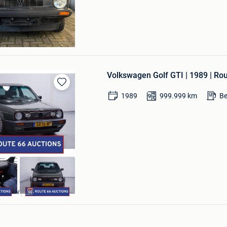
Volkswagen Golf GTI | 1989 | Ro
Bewaren
1989
999.999
km
Be
in
Mijn
Favorieten
Route 66 Auctions
Waalwijk