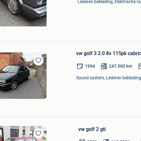
Lederen bekleding, Elektrische r
vw golf 3 2.0 8v 115pk cabri
1994
247.000
km
Bewaren
in
Sound system, Lederen bekleding,
Mijn
Favorieten
vw golf 2 gti
Bewaren