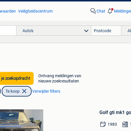
waarden
Veiligheidscentrum
Chat
Meldinge
Auto's
A
'
Ontvang meldingen van
 je zoekopdracht
nieuwe zoekresultaten
Te koop
Verwijder filters
Bewaren
in
Golf gti mk1 go
Mijn
Favorieten
1983