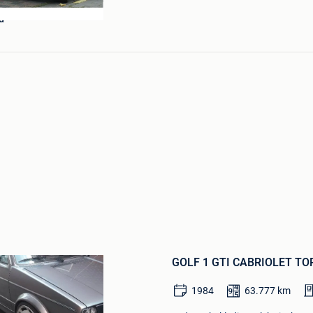
d
Bewaren
in
Mijn
Favorieten
GOLF 1 GTI CABRIOLET T
1984
63.777
km