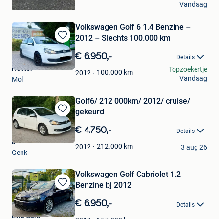
Vandaag
Nieuwerkerken
Volkswagen Golf 6 1.4 Benzine –
2012 – Slechts 100.000 km
Bewaren
in
€ 6.950,-
Details
Mijn
Hector
Topzoekertje
Favorieten
100.000
km
2012
Vandaag
Mol
Golf6/ 212 000km/ 2012/ cruise/
gekeurd
Bewaren
in
€ 4.750,-
Details
Mijn
a
Favorieten
212.000
km
2012
3 aug 26
Genk
Volkswagen Golf Cabriolet 1.2
Benzine bj 2012
Bewaren
in
€ 6.950,-
Details
Mijn
Ewa Cars
Favorieten