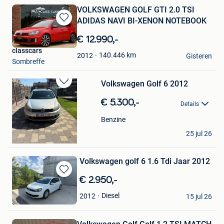
VOLKSWAGEN GOLF GTI 2.0 TSI
ADIDAS NAVI BI-XENON NOTEBOOK
Bewaren
in
€ 12.990,-
Mijn
classcars
Favorieten
140.446
km
2012
Gisteren
Sombreffe
Volkswagen Golf 6 2012
Bewaren
in
€ 5.300,-
Details
Mijn
Favorieten
Benzine
Birger Stulens
25 jul 26
Diepenbeek
Volkswagen golf 6 1.6 Tdi Jaar 2012
Bewaren
€ 2.950,-
in
David
Diesel
2012
Mijn
15 jul 26
Jambes
Favorieten