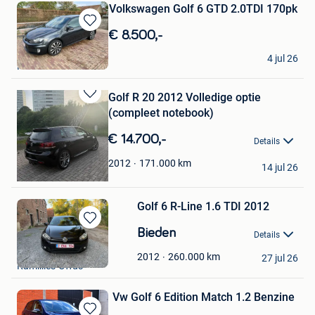
Volkswagen Golf 6 GTD 2.0TDI 170pk
Bewaren
€ 8.500,-
in
Stef
Mijn
4 jul 26
Kinrooi
Favorieten
Golf R 20 2012 Volledige optie
Bewaren
(compleet notebook)
in
Mijn
€ 14.700,-
Details
Favorieten
Mmz company
171.000
km
2012
14 jul 26
Brussel
Golf 6 R-Line 1.6 TDI 2012
Bewaren
Bieden
Details
in
Sam Tollet
Mijn
260.000
km
2012
27 jul 26
Ramillies-Offus
Favorieten
Vw Golf 6 Edition Match 1.2 Benzine