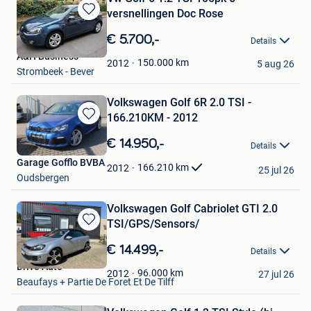
versnellingen Doc Rose
Bewaren
in
€ 5.700,-
Details
Mijn
A&H Business
Favorieten
150.000
km
2012
5 aug 26
Strombeek - Bever
Volkswagen Golf 6R 2.0 TSI -
166.210KM - 2012
Bewaren
in
€ 14.950,-
Details
Mijn
Garage Gofflo BVBA
Favorieten
166.210
km
2012
25 jul 26
Oudsbergen
Volkswagen Golf Cabriolet GTI 2.0
TSI/GPS/Sensors/
Bewaren
in
€ 14.499,-
Details
Mijn
Drive Auto
Favorieten
96.000
km
2012
27 jul 26
Beaufays + Partie De Foret Et De Tilff