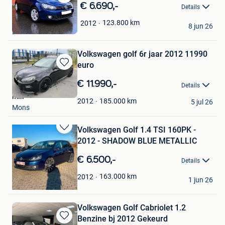
Bewaren
€ 6.690,-
Details
in
Rd Tb
Mijn
123.800
km
2012
8 jun 26
Favorieten
Londerzeel
Volkswagen golf 6r jaar 2012 11990
euro
Bewaren
in
€ 11.990,-
Details
Mijn
mik
Favorieten
185.000
km
2012
5 jul 26
Mons
Volkswagen Golf 1.4 TSI 160PK -
Bewaren
2012 - SHADOW BLUE METALLIC
in
Mijn
€ 6.500,-
Details
Favorieten
Salam
163.000
km
2012
1 jun 26
Tienen
Volkswagen Golf Cabriolet 1.2
Benzine bj 2012 Gekeurd
Bewaren