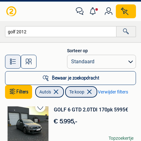
Auto's
Sorteer op
Alle afstanden…
Bewaar je zoekopdracht
Filters
Auto's
Te koop
Verwijder filters
GOLF 6 GTD 2.0TDI 170pk 5995€
Bewaren
in
€ 5.995,-
Mijn
Favorieten
vvb
Topzoekertje