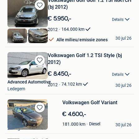
Volkswagen Golf Golf 1.2 TSI MATCH
(bj 2012)
Bewaren
in
€ 5.950,-
Details
Mijn
Favorieten
164.000
km
2012
DGN CORPORATE
30 jul 26
Alle milieu/emissie zones
Ans
Volkswagen Golf 1.2 TSI Style (bj
2012)
Bewaren
in
€ 8.450,-
Details
Mijn
Advanced Automotive
Favorieten
74.102
km
2012
30 jul 26
Ledegem
Volkswagen Golf Variant
Bewaren
€ 4.600,-
in
fabio108
Diesel
181.000
km
Mijn
30 jul 26
Zottegem
Favorieten