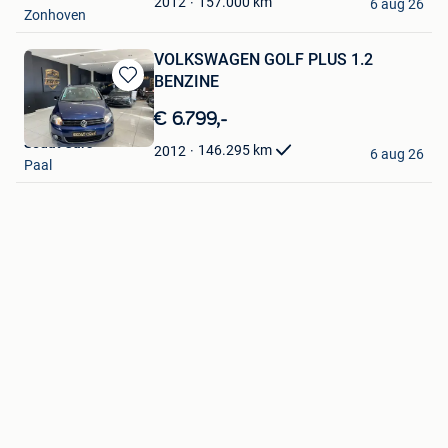
157.000
km
2012
6 aug 26
Zonhoven
VOLKSWAGEN GOLF PLUS 1.2
BENZINE
Bewaren
in
€ 6.799,-
Mijn
Sedat Cars
Favorieten
146.295
km
2012
6 aug 26
Paal