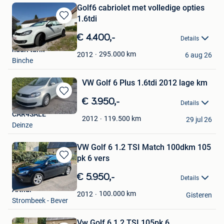
Golf6 cabriolet met volledige opties
1.6tdi
Bewaren
in
€ 4.400,-
Details
Mijn
hadri tarik
Favorieten
295.000
km
2012
6 aug 26
Binche
VW Golf 6 Plus 1.6tdi 2012 lage km
Bewaren
€ 3.950,-
Details
in
CAR4SALE
Mijn
119.500
km
2012
29 jul 26
Deinze
Favorieten
VW Golf 6 1.2 TSI Match 100dkm 105
pk 6 vers
Bewaren
in
€ 5.950,-
Details
Mijn
Arthur
Favorieten
100.000
km
2012
Gisteren
Strombeek - Bever
Vw Golf 6 1.2 TSI 105pk 6