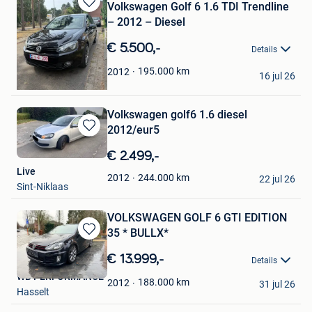
Volkswagen Golf 6 1.6 TDI Trendline
Bewaren
– 2012 – Diesel
in
Mijn
€ 5.500,-
Details
Favorieten
Fatima Farchich
195.000
km
2012
16 jul 26
Genk
Volkswagen golf6 1.6 diesel
2012/eur5
Bewaren
in
€ 2.499,-
Mijn
Live
Favorieten
244.000
km
2012
22 jul 26
Sint-Niklaas
VOLKSWAGEN GOLF 6 GTI EDITION
35 * BULLX*
Bewaren
in
€ 13.999,-
Details
Mijn
WB PERFORMANCE
Favorieten
188.000
km
2012
31 jul 26
Hasselt