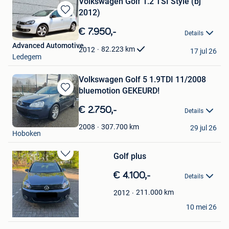
Volkswagen Golf 1.2 TSI Style (bj
2012)
Bewaren
in
€ 7.950,-
Details
Mijn
Advanced Automotive
Favorieten
82.223
km
2012
17 jul 26
Ledegem
Volkswagen Golf 5 1.9TDI 11/2008
bluemotion GEKEURD!
Bewaren
in
€ 2.750,-
Details
Mijn
Andy Shari
Favorieten
307.700
km
2008
29 jul 26
Hoboken
Golf plus
Bewaren
in
€ 4.100,-
Details
Mijn
Favorieten
211.000
km
2012
Dirk
10 mei 26
Merksem