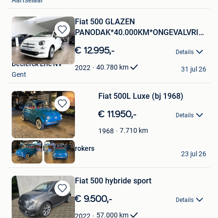
Aartselaar
Fiat 500 GLAZEN
PANODAK*40.000KM*ONGEVALVRIJ*TO
Bewaren
!
in
€ 12.995,-
Details
Mijn
Declerck Eric NV
Favorieten
40.780
km
2022
31 jul 26
Gent
Fiat 500L Luxe (bj 1968)
Bewaren
€ 11.950,-
Details
in
Mijn
7.710
km
1968
Favorieten
LEGENDS by Legal Brokers
23 jul 26
Hasselt
Fiat 500 hybride sport
Bewaren
€ 9.500,-
Details
in
Mijn
57.000
km
2022