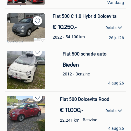
Vandaag
Antwerpen
Fiat 500 C 1.0 Hybrid Dolcevita
Bewaren
€ 10.250,-
Details
in
RVR Auto's
Mijn
54.100
km
2022
26 jul 26
Someren
Favorieten
Fiat 500 schade auto
Bewaren
in
Bieden
Mijn
Favorieten
Benzine
2012
SECOND CARS
4 aug 26
Hooglede
Fiat 500 Dolcevita Rood
Bewaren
in
€ 11.000,-
Details
Mijn
Favorieten
Benzine
22.241
km
LanaM
4 aug 26