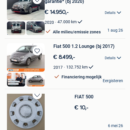
garantie* (bj 2020)
Bewaren
in
€ 14.950,-
Details
Mijn
Favorieten
47.000
km
2020
E&L Cars
1 aug 26
Alle milieu/emissie zones
Herstal
Fiat 500 1.2 Lounge (bj 2017)
Bewaren
€ 8.499,-
Details
in
Mijn
132.752
km
2017
Favorieten
Financiering mogelijk
Autohero België
Eergisteren
Brussel
FIAT 500
Bewaren
in
€ 10,-
Mijn
Favorieten
pascal
6 mei 26
Sint-Niklaas