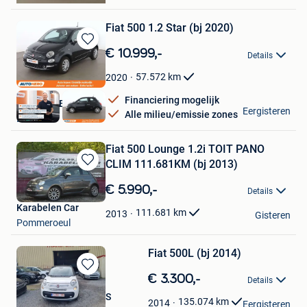
Fiat 500 1.2 Star (bj 2020)
Bewaren
€ 10.999,-
Details
in
Mijn
57.572
km
2020
Favorieten
Financiering mogelijk
Autohero België
Eergisteren
Alle milieu/emissie zones
Brussel
Fiat 500 Lounge 1.2i TOIT PANO
CLIM 111.681KM (bj 2013)
Bewaren
in
€ 5.990,-
Details
Mijn
Karabelen Car
Favorieten
111.681
km
2013
Gisteren
Pommeroeul
Fiat 500L (bj 2014)
Bewaren
€ 3.300,-
Details
in
GARAGE 2M MOTORS
Mijn
135.074
km
2014
Eergisteren