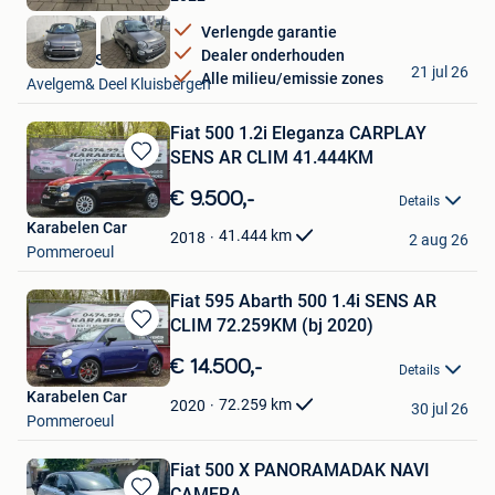
Favorieten
Verlengde garantie
Dealer onderhouden
VDM-CARS Avelgem
21 jul 26
Alle milieu/emissie zones
Avelgem& Deel Kluisbergen
Fiat 500 1.2i Eleganza CARPLAY
SENS AR CLIM 41.444KM
Bewaren
in
€ 9.500,-
Details
Mijn
Karabelen Car
Favorieten
41.444
km
2018
2 aug 26
Pommeroeul
Fiat 595 Abarth 500 1.4i SENS AR
CLIM 72.259KM (bj 2020)
Bewaren
in
€ 14.500,-
Details
Mijn
Karabelen Car
Favorieten
72.259
km
2020
30 jul 26
Pommeroeul
Fiat 500 X PANORAMADAK NAVI
CAMERA