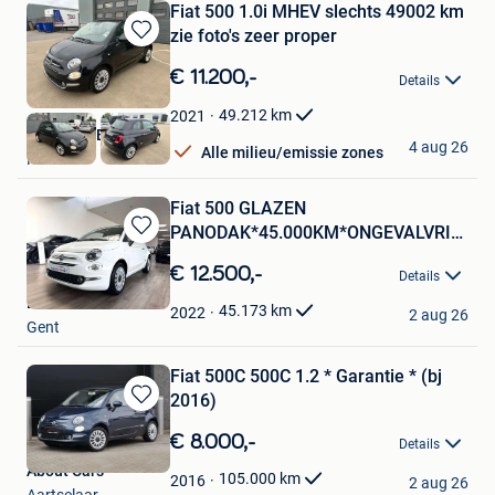
Fiat 500 1.0i MHEV slechts 49002 km
zie foto's zeer proper
Bewaren
in
€ 11.200,-
Details
Mijn
Favorieten
49.212
km
2021
Autoweld BV
4 aug 26
Alle milieu/emissie zones
Ravels
Fiat 500 GLAZEN
PANODAK*45.000KM*ONGEVALVRIJ*12
Bewaren
MAANDEN WAAR
in
€ 12.500,-
Details
Mijn
Declerck Eric NV
Favorieten
45.173
km
2022
2 aug 26
Gent
Fiat 500C 500C 1.2 * Garantie * (bj
2016)
Bewaren
in
€ 8.000,-
Details
Mijn
About Cars
Favorieten
105.000
km
2016
2 aug 26