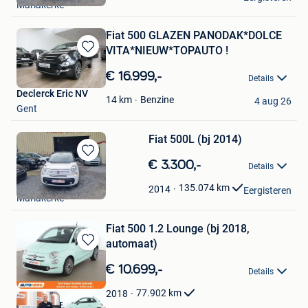
Mariakerke
Favorieten
Fiat 500 GLAZEN PANODAK*DOLCE
VITA*NIEUW*TOPAUTO !
Bewaren
in
€ 16.999,-
Details
Mijn
Declerck Eric NV
Favorieten
Benzine
14
km
4 aug 26
Gent
Fiat 500L (bj 2014)
Bewaren
€ 3.300,-
Details
in
Garage 2M MOTORS
Mijn
135.074
km
2014
Eergisteren
Mariakerke
Favorieten
Fiat 500 1.2 Lounge (bj 2018,
automaat)
Bewaren
in
€ 10.699,-
Details
Mijn
Favorieten
77.902
km
2018
Autohero België