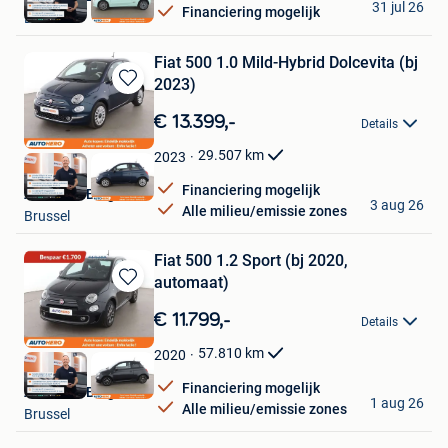
31 jul 26
Financiering mogelijk
Brussel
Fiat 500 1.0 Mild-Hybrid Dolcevita (bj
2023)
Bewaren
in
€ 13.399,-
Details
Mijn
Favorieten
29.507
km
2023
Financiering mogelijk
Autohero België
3 aug 26
Alle milieu/emissie zones
Brussel
Fiat 500 1.2 Sport (bj 2020,
automaat)
Bewaren
in
€ 11.799,-
Details
Mijn
Favorieten
57.810
km
2020
Financiering mogelijk
Autohero België
1 aug 26
Alle milieu/emissie zones
Brussel