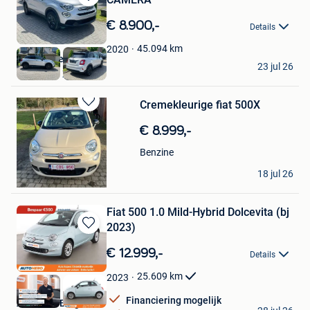
Bewaren
in
€ 8.900,-
Details
Mijn
Favorieten
45.094
km
2020
Van Sabben Auto's
23 jul 26
Bergen op Zoom
Cremekleurige fiat 500X
Bewaren
in
€ 8.999,-
Mijn
Favorieten
Benzine
Maïté Peeters
18 jul 26
Nijlen
Fiat 500 1.0 Mild-Hybrid Dolcevita (bj
2023)
Bewaren
in
€ 12.999,-
Details
Mijn
Favorieten
25.609
km
2023
Financiering mogelijk
Autohero België