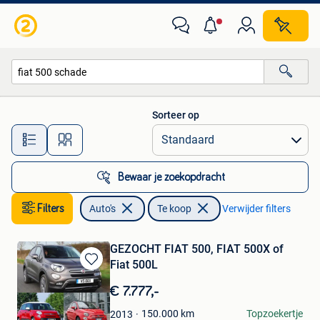
Auto's
Sorteer op
Alle afstanden…
Bewaar je zoekopdracht
Filters
Auto's
Te koop
Verwijder filters
GEZOCHT FIAT 500, FIAT 500X of
Fiat 500L
Bewaren
in
€ 7.777,-
Mijn
Favorieten
Marleen
150.000
km
Topzoekertje
2013