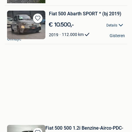
Temse
Fiat 500 Abarth SPORT * (bj 2019)
Bewaren
€ 10.500,-
Details
in
GARAGE PIERRE
Mijn
112.000
km
2019
Gisteren
Onhaye
Favorieten
Fiat 500 500 1.2i Benzine-Airco-PDC-