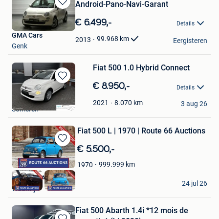
Android-Pano-Navi-Garant
Bewaren
in
€ 6.499,-
Details
Mijn
GMA Cars
Favorieten
99.968
km
2013
Eergisteren
Genk
Fiat 500 1.0 Hybrid Connect
Bewaren
€ 8.950,-
Details
in
RVR Auto's
Mijn
8.070
km
2021
3 aug 26
Someren
Favorieten
Fiat 500 L | 1970 | Route 66 Auctions
Bewaren
€ 5.500,-
in
999.999
km
1970
Mijn
Favorieten
Route 66 Auctions
24 jul 26
Waalwijk
Fiat 500 Abarth 1.4i *12 mois de