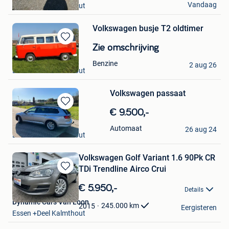
Vandaag
Essen +Deel Kalmthout
Volkswagen busje T2 oldtimer
Bewaren
Zie omschrijving
in
Luc
Benzine
Mijn
2 aug 26
Essen +Deel Kalmthout
Favorieten
Volkswagen passaat
Bewaren
€ 9.500,-
in
dowezro-114
Automaat
Mijn
26 aug 24
Essen +Deel Kalmthout
Favorieten
Volkswagen Golf Variant 1.6 90Pk CR
TDi Trendline Airco Crui
Bewaren
in
€ 5.950,-
Details
Mijn
Dynamic Cars Van Loon
Favorieten
245.000
km
2015
Eergisteren
Essen +Deel Kalmthout