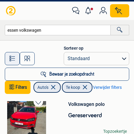
Auto's
Sorteer op
Alle afstanden…
Bewaar je zoekopdracht
Filters
Auto's
Te koop
Verwijder filters
Volkswagen polo
Bewaren
in
Gereserveerd
Mijn
Favorieten
Anouar
Topzoekertje