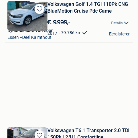
Volkswagen Golf 1.4 TGI 110Pk CNG
BlueMotion Cruise Pdc Came
Bewaren
in
€ 9.999,-
Details
Mijn
Dynamic Cars Van Loon
Favorieten
79.786
km
2017
Eergisteren
Essen +Deel Kalmthout
Volkswagen T6.1 Transporter 2.0 TDi
150Pk L2/H1 Comfortline