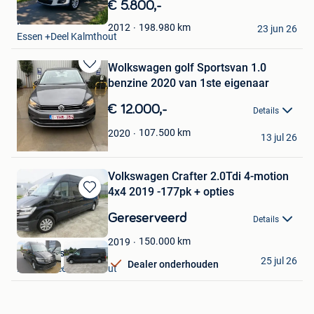
in
€ 5.800,-
Mijn
Marco
Favorieten
198.980
km
2012
23 jun 26
Essen +Deel Kalmthout
Wolkswagen golf Sportsvan 1.0
Bewaren
benzine 2020 van 1ste eigenaar
in
Mijn
€ 12.000,-
Details
Favorieten
AT.cars
107.500
km
2020
13 jul 26
Brugge
Volkswagen Crafter 2.0Tdi 4-motion
4x4 2019 -177pk + opties
Bewaren
in
Gereserveerd
Details
Mijn
Favorieten
150.000
km
2019
LM Motors Essen
25 jul 26
Dealer onderhouden
Essen +Deel Kalmthout