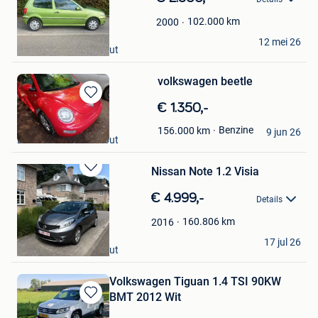
Mijn
Favorieten
102.000
km
2000
JenteS
12 mei 26
Essen +Deel Kalmthout
volkswagen beetle
Bewaren
€ 1.350,-
in
dirk en christina
Benzine
156.000
km
Mijn
9 jun 26
Essen +Deel Kalmthout
Favorieten
Nissan Note 1.2 Visia
Bewaren
in
€ 4.999,-
Details
Mijn
Favorieten
160.806
km
2016
Joran
17 jul 26
Essen +Deel Kalmthout
Volkswagen Tiguan 1.4 TSI 90KW
BMT 2012 Wit
Bewaren