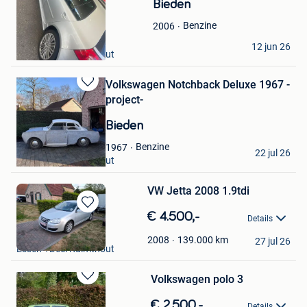
Bieden
Mijn
Favorieten
Benzine
2006
Marina miri
12 jun 26
Essen +Deel Kalmthout
Volkswagen Notchback Deluxe 1967 -
Bewaren
project-
in
Mijn
Bieden
Favorieten
J.S.
Benzine
1967
22 jul 26
Essen +Deel Kalmthout
VW Jetta 2008 1.9tdi
Bewaren
€ 4.500,-
Details
in
yordi van loenhout
Mijn
139.000
km
2008
27 jul 26
Essen +Deel Kalmthout
Favorieten
Volkswagen polo 3
Bewaren
in
€ 2.500,-
Details