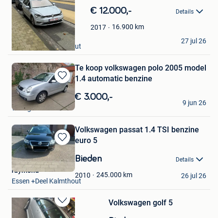
in
€ 12.000,-
Details
Mijn
Favorieten
16.900
km
2017
H
27 jul 26
Essen +Deel Kalmthout
Te koop volkswagen polo 2005 model
1.4 automatic benzine
Bewaren
in
€ 3.000,-
IKE
Mijn
9 jun 26
Waregem
Favorieten
Volkswagen passat 1.4 TSI benzine
euro 5
Bewaren
in
Bieden
Details
Mijn
raymond
Favorieten
245.000
km
2010
26 jul 26
Essen +Deel Kalmthout
Volkswagen golf 5
Bewaren
in