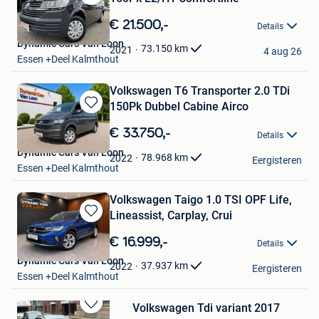
Bewaren
in
€ 21.500,-
Details
Mijn
Dynamic Cars Van Loon
Favorieten
73.150
km
2021
4 aug 26
Essen +Deel Kalmthout
Volkswagen T6 Transporter 2.0 TDi
150Pk Dubbel Cabine Airco
Bewaren
in
€ 33.750,-
Details
Mijn
Dynamic Cars Van Loon
Favorieten
78.968
km
2022
Eergisteren
Essen +Deel Kalmthout
Volkswagen Taigo 1.0 TSI OPF Life,
Lineassist, Carplay, Crui
Bewaren
in
€ 16.999,-
Details
Mijn
Dynamic Cars Van Loon
Favorieten
37.937
km
2022
Eergisteren
Essen +Deel Kalmthout
Volkswagen Tdi variant 2017
Bewaren