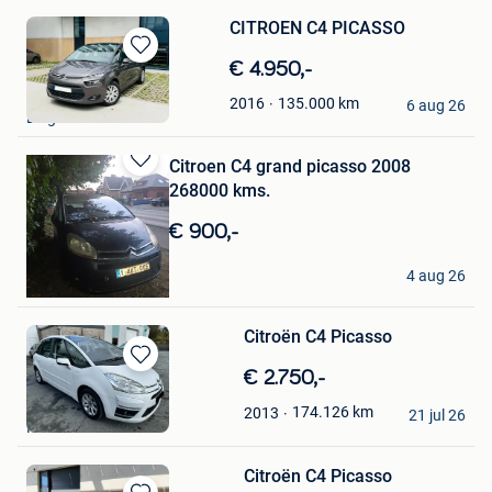
CITROEN C4 PICASSO
Bewaren
€ 4.950,-
in
E.m.Cars
135.000
km
2016
Mijn
6 aug 26
Diegem
Favorieten
Citroen C4 grand picasso 2008
Bewaren
268000 kms.
in
Mijn
€ 900,-
Favorieten
S.
4 aug 26
Sint-Niklaas
Citroën C4 Picasso
Bewaren
€ 2.750,-
in
Auto KH
174.126
km
2013
Mijn
21 jul 26
Halle
Favorieten
Citroën C4 Picasso