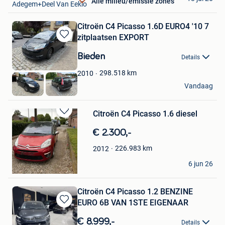
Alle milieu/emissie zones
Adegem+Deel Van Eeklo
Citroën C4 Picasso 1.6D EURO4 '10 7
zitplaatsen EXPORT
Bewaren
in
Bieden
Details
Mijn
Favorieten
298.518
km
2010
NTW Cars
Vandaag
Balen
Citroën C4 Picasso 1.6 diesel
Bewaren
in
€ 2.300,-
Mijn
Favorieten
226.983
km
2012
cam van ere
6 jun 26
Dendermonde
Citroën C4 Picasso 1.2 BENZINE
EURO 6B VAN 1STE EIGENAAR
Bewaren
in
€ 8.999,-
Details