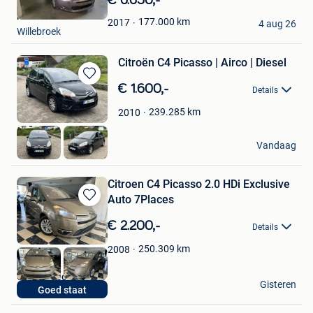
€ 6.650,-
Mijn
mediafoon
Favorieten
177.000
km
2017
4 aug 26
Willebroek
Citroën C4 Picasso | Airco | Diesel
Bewaren
€ 1.600,-
Details
in
Mijn
239.285
km
2010
Favorieten
Z-Motors
Vandaag
Hoboken
Citroen C4 Picasso 2.0 HDi Exclusive
Auto 7Places
Bewaren
in
€ 2.200,-
Details
Mijn
Favorieten
250.309
km
2008
Generaltec-Cars
Gisteren
Goed staat
Waregem