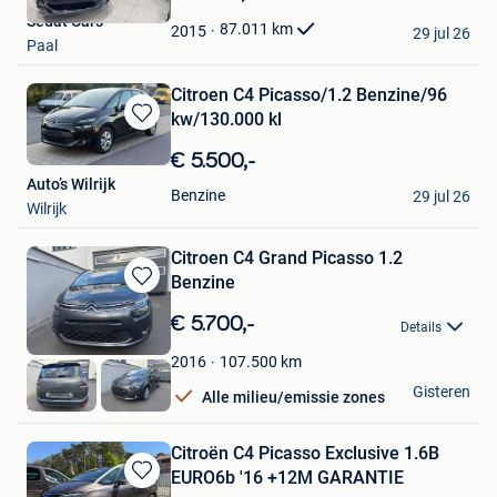
Mijn
Sedat Cars
Favorieten
87.011
km
2015
29 jul 26
Paal
Citroen C4 Picasso/1.2 Benzine/96
kw/130.000 kl
Bewaren
in
€ 5.500,-
Mijn
Auto’s Wilrijk
Favorieten
Benzine
29 jul 26
Wilrijk
Citroen C4 Grand Picasso 1.2
Benzine
Bewaren
in
€ 5.700,-
Details
Mijn
Favorieten
107.500
km
2016
BT CARS
Gisteren
Alle milieu/emissie zones
Lier
Citroën C4 Picasso Exclusive 1.6B
EURO6b '16 +12M GARANTIE
Bewaren