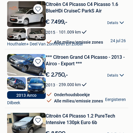
Citroën C4 Picasso C4 Picasso 1.6
BlueHDi CruiseC ParkS Air
Bewaren
in
€ 7.499,-
Details
Mijn
Favorieten
101.009
km
2015
Kubika Cars
24 jul 26
Alle milieu/emissie zones
Houthalen+ Deel Van Zonhoven En Zolder
*** Citroen Grand C4 Picasso - 2013 -
Airco - Export ***
Bewaren
in
€ 2.750,-
Details
Mijn
Favorieten
259.000
km
2013
Onderhoudsboekje
2013 Airco
Opticar Belgium
Eergisteren
Alle milieu/emissie zones
Dilbeek
Citroën C4 Picasso 1.2 PureTech
Intensive 130pk Euro 6b
Bewaren
in