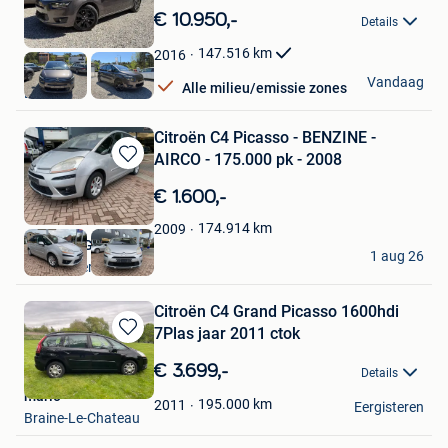
in
€ 10.950,-
Details
Mijn
Favorieten
147.516
km
2016
NTW Cars
Vandaag
Alle milieu/emissie zones
Balen
Citroën C4 Picasso - BENZINE -
AIRCO - 175.000 pk - 2008
Bewaren
in
€ 1.600,-
Mijn
Favorieten
174.914
km
2009
AG GARAGE
1 aug 26
Steenokkerzeel
Citroën C4 Grand Picasso 1600hdi
7Plas jaar 2011 ctok
Bewaren
in
€ 3.699,-
Details
Mijn
mario
Favorieten
195.000
km
2011
Eergisteren
Braine-Le-Chateau