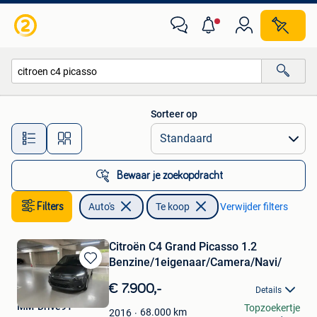
Auto's
Sorteer op
Alle afstanden…
Bewaar je zoekopdracht
Filters
Auto's
Te koop
Verwijder filters
Citroën C4 Grand Picasso 1.2
Benzine/1eigenaar/Camera/Navi/
Bewaren
in
€ 7.900,-
Details
Mijn
MM-Drive91
Topzoekertje
Favorieten
68.000
km
2016