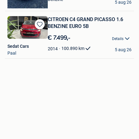
5 aug 26
Sint-Truiden
CITROEN C4 GRAND PICASSO 1.6
BENZINE EURO 5B
Bewaren
in
€ 7.499,-
Details
Mijn
Sedat Cars
Favorieten
100.890
km
2014
5 aug 26
Paal