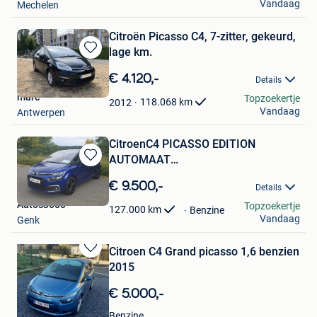
Vandaag
Mechelen
Citroën Picasso C4, 7-zitter, gekeurd,
lage km.
Bewaren
in
€ 4.120,-
Details
Mijn
marc
Topzoekertje
Favorieten
118.068
km
2012
Vandaag
Antwerpen
CitroenC4 PICASSO EDITION
AUTOMAAT
Bewaren
Benzine127.000km/Garantie
in
€ 9.500,-
Details
Mijn
Autos3600
Topzoekertje
Favorieten
127.000
km
Benzine
Vandaag
Genk
Citroen C4 Grand picasso 1,6 benzien
Bewaren
2015
in
Mijn
€ 5.000,-
Favorieten
kar
Benzine