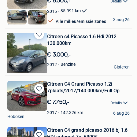
€ 8.500,-
Details
Mijn
Favorieten
85.991
km
2015
AVOOTO GCV
3 aug 26
Alle milieu/emissie zones
Turnhout
Citroen c4 Picasso 1.6 Hdi 2012
Bewaren
130.000km
in
Mijn
€ 3.000,-
Favorieten
Clarent carl
Benzine
2012
Gisteren
Roeselare
Citroen C4 Grand Picasso 1.2i
7plaats/2017/140.000km/Full Op
Bewaren
in
€ 7.750,-
Details
Mijn
R1 Cars
Favorieten
142.326
km
2017
6 aug 26
Hoboken
Citroen C4 grand picasso 2016 bj 1.6
HDI automat 7pl 6900€