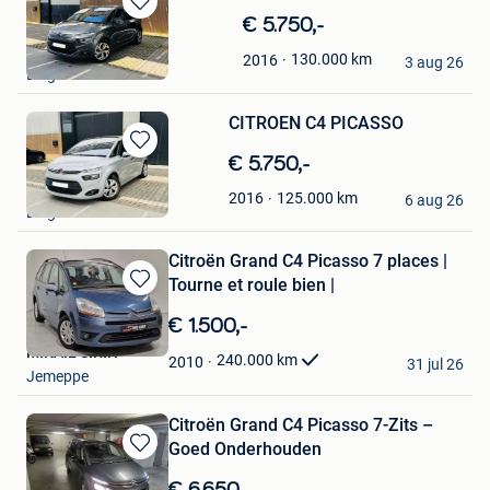
Bewaren
€ 5.750,-
in
E.m.Cars
130.000
km
2016
Mijn
3 aug 26
Diegem
Favorieten
CITROEN C4 PICASSO
Bewaren
€ 5.750,-
in
E.m.Cars
125.000
km
2016
Mijn
6 aug 26
Diegem
Favorieten
Citroën Grand C4 Picasso 7 places |
Tourne et roule bien |
Bewaren
in
€ 1.500,-
Mijn
MIKAIL SIRIN
Favorieten
240.000
km
2010
31 jul 26
Jemeppe
Citroën Grand C4 Picasso 7-Zits –
Goed Onderhouden
Bewaren
in