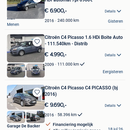
Bewaren
in
€ 6.900,-
Details
Mijn
Man
Favorieten
240.000
km
2016
Gisteren
Menen
Citroën C4 Picasso 1.6 HDi Boite Auto
- 111.540km - Distrib
Bewaren
in
€ 4.990,-
Details
Mijn
Favorieten
111.000
km
2009
Yan Cars srl
Eergisteren
Fleron
Citroën C4 Picasso C4 PICASSO (bj
2016)
Bewaren
in
€ 9.690,-
Details
Mijn
Favorieten
58.396
km
2016
Financiering mogelijk
Garage De Backer
18 jul 26