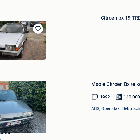
Citroen bx 19 TR
Bewaren
in
Mijn
Favorieten
Bewaren
in
Mooie Citroën Bx te 
Mijn
Favorieten
1992
140.00
ABS, Open dak, Elektrisc
Caluwe
k