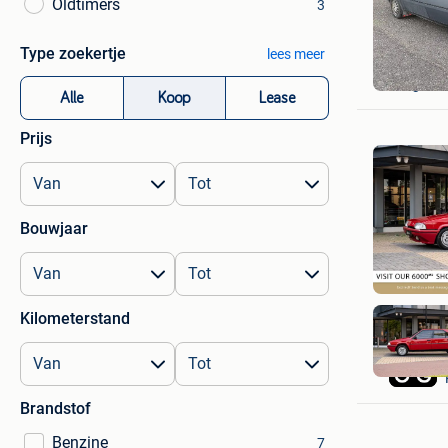
Oldtimers
3
Type zoekertje
lees meer
Almeria-
Edegem
Alle
Koop
Lease
Prijs
Bouwjaar
Kilometerstand
Brandstof
Benzine
7