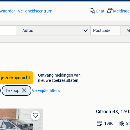
waarden
Veiligheidscentrum
Chat
Meldinge
Auto's
A
Ontvang meldingen van
 je zoekopdracht
nieuwe zoekresultaten
Te koop
Verwijder filters
Citroen BX, 1.9 
Bewaren
1986
2
in