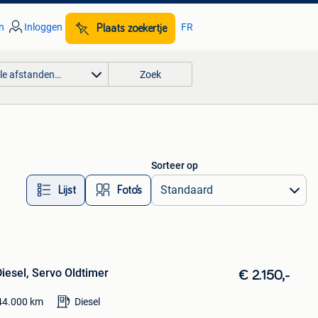
n
Inloggen
FR
Plaats zoekertje
lle afstanden…
Zoek
Sorteer op
Lijst
Foto’s
Diesel, Servo Oldtimer
€ 2.150,-
44.000
km
Diesel