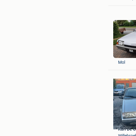
Luc
Mol
Karl De 
Willebroe