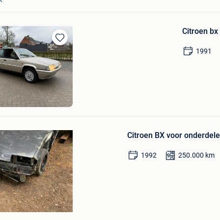
Citroen bx
Bewaren
1991
in
Mijn
Favorieten
Bewaren
in
Citroen BX voor onderdel
Mijn
Favorieten
1992
250.000
km