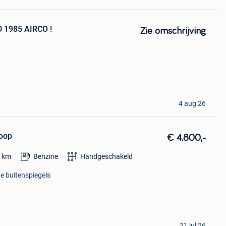
D 1985 AIRCO !
Zie omschrijving
4 aug 26
koop
€ 4.800,-
0
km
Benzine
Handgeschakeld
he buitenspiegels
21 jul 26