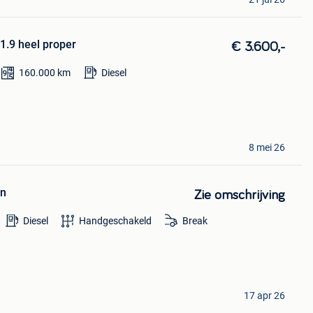
 1.9 heel proper
€ 3.600,-
160.000
km
Diesel
8 mei 26
en
Zie omschrijving
Diesel
Handgeschakeld
Break
17 apr 26