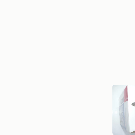
Fy
Heist-Op