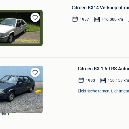
Citroen BX14 Verkoop of rui
1987
116.000
km
Bewaren
in
Mijn
Favorieten
Citroën BX 1.6 TRS Autom
Bewaren
1990
150.158
km
in
Mijn
Elektrische ramen, Lichtmetal
Favorieten
rnelis