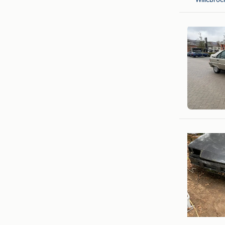
als
Geel
steven
Koersel