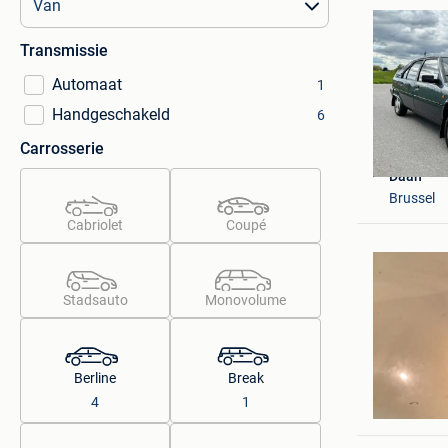
Transmissie
Automaat
1
Handgeschakeld
6
Carrosserie
Daan
Brussel
Cabriolet
Coupé
Stadsauto
Monovolume
Berline
Break
daniel
4
1
Vorst