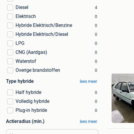
Diesel
4
Elektrisch
0
Hybride Elektrisch/Benzine
0
Hybride Elektrisch/Diesel
0
LPG
0
CNG (Aardgas)
0
Waterstof
0
Overige brandstoffen
0
Type hybride
lees meer
Half hybride
0
Volledig hybride
0
Plug-in hybride
0
SoetkinD
Actieradius (min.)
Roeselar
lees meer