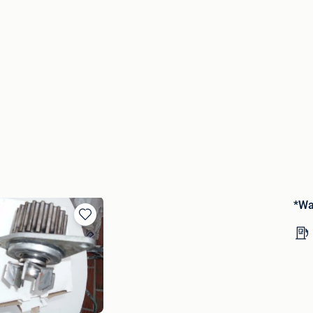
*Wa
Bewaren
in
Mijn
Favorieten
-Den-Berg