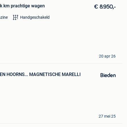
63k km prachtige wagen
€ 8.950,-
zine
Handgeschakeld
20 apr 26
N HOORNS... MAGNETISCHE MARELLI
Bieden
27 mei 25