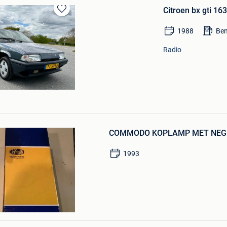
Citroen bx gti 1
Bewaren
in
1988
Ben
Mijn
Favorieten
Radio
Bewaren
in
COMMODO KOPLAMP MET NEGE
Mijn
Favorieten
1993