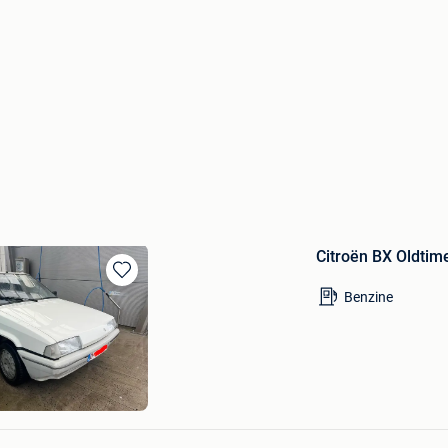
Citroën BX Oldtim
Bewaren
Benzine
in
Mijn
Favorieten
e