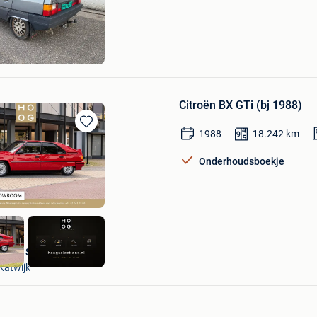
Mijn
Favorieten
auto.nl
Citroën BX GTi (bj 1988)
1988
18.242
km
Bewaren
in
Mijn
Onderhoudsboekje
Favorieten
HooG Selections
Katwijk