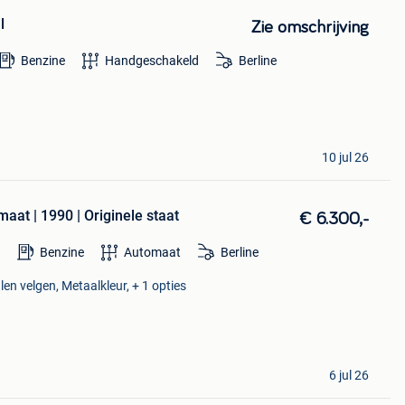
l
Zie omschrijving
Benzine
Handgeschakeld
Berline
10 jul 26
aat | 1990 | Originele staat
€ 6.300,-
Benzine
Automaat
Berline
en velgen, Metaalkleur, + 1 opties
6 jul 26