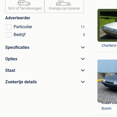
SUV of Terreinwagen
Overige carrosserie
Adverteerder
Particulier
11
Bedrijf
3
xm
Charleroi
Specificaties
Opties
Staat
Zoekertje details
Klaas Co
Boom