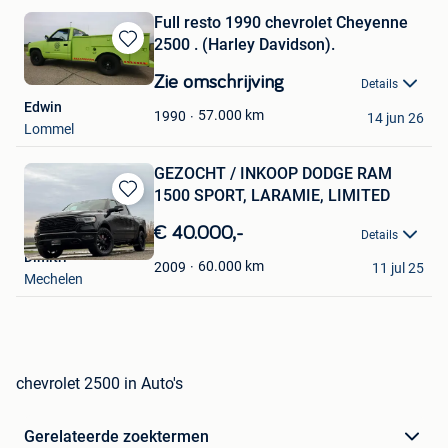
Full resto 1990 chevrolet Cheyenne
2500 . (Harley Davidson).
Bewaren
in
Zie omschrijving
Details
Mijn
Edwin
Favorieten
57.000
km
1990
14 jun 26
Lommel
GEZOCHT / INKOOP DODGE RAM
1500 SPORT, LARAMIE, LIMITED
Bewaren
in
€ 40.000,-
Details
Mijn
Dimitri
Favorieten
60.000
km
2009
11 jul 25
Mechelen
chevrolet 2500 in Auto's
Gerelateerde zoektermen