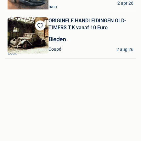
2 apr 26
Orcq - Marquain - Lamain
ORIGINELE HANDLEIDINGEN OLD-
TIMERS T.K vanaf 10 Euro
Bewaren
in
Bieden
Mijn
D'Hooghe Frank
Favorieten
Coupé
2 aug 26
Lede