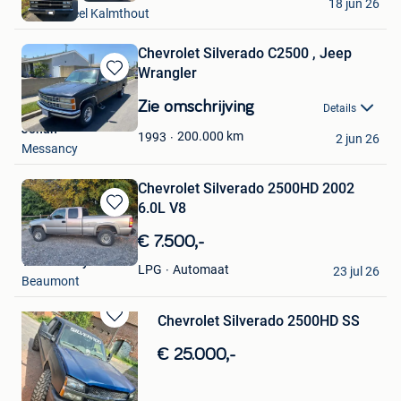
18 jun 26
Essen +Deel Kalmthout
Chevrolet Silverado C2500 , Jeep
Wrangler
Bewaren
in
Zie omschrijving
Details
Mijn
Johan
Favorieten
200.000
km
1993
2 jun 26
Messancy
Chevrolet Silverado 2500HD 2002
6.0L V8
Bewaren
in
€ 7.500,-
Mijn
Tuffcowboy
Favorieten
Automaat
LPG
23 jul 26
Beaumont
Chevrolet Silverado 2500HD SS
Bewaren
in
€ 25.000,-
Mijn
Favorieten
American's mecanic