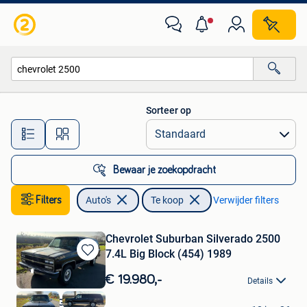
Auto's
Sorteer op
Alle afstanden…
Bewaar je zoekopdracht
Filters
Auto's
Te koop
Verwijder filters
Chevrolet Suburban Silverado 2500
7.4L Big Block (454) 1989
Bewaren
in
€ 19.980,-
Details
Mijn
Favorieten
JC&R DIAGNOSTICS