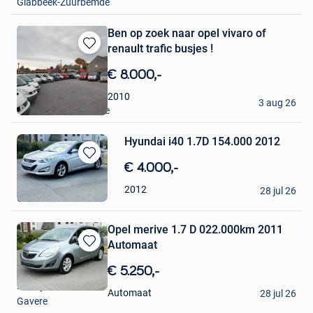
Glabbeek-Zuurbemde
Ben op zoek naar opel vivaro of
renault trafic busjes !
Bewaren
in
€ 8.000,-
Mijn
Favorieten
Benny's Cars
2010
3 aug 26
Glabbeek-Zuurbemde
Hyundai i40 1.7D 154.000 2012
Bewaren
€ 4.000,-
in
Benny Cars
2012
Mijn
28 jul 26
Gavere
Favorieten
Opel merive 1.7 D 022.000km 2011
Automaat
Bewaren
in
€ 5.250,-
Mijn
Benny Cars
Favorieten
Automaat
28 jul 26
Gavere