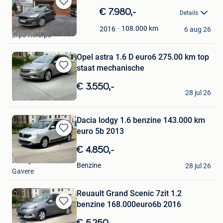
Bewaren
€ 7.980,-
Details
in
BCC Cars
Mijn
108.000
km
2016
6 aug 26
Erps-Kwerps
Favorieten
Opel astra 1.6 D euro6 275.00 km top
staat mechanische
Bewaren
in
€ 3.550,-
Benny Cars
Mijn
28 jul 26
Gavere
Favorieten
Dacia lodgy 1.6 benzine 143.000 km
euro 5b 2013
Bewaren
in
€ 4.850,-
Mijn
Benny Cars
Favorieten
Benzine
28 jul 26
Gavere
Reuault Grand Scenic 7zit 1.2
benzine 168.000euro6b 2016
Bewaren
in
€ 5.250,-