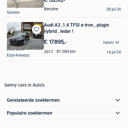
Mijn
Benny Cars
Favorieten
Benzine
28 jul 26
Gavere
Audi A3 ,1.4 TFSI e-tron , plugin
hybrid , leder !
Bewaren
in
€ 17.895,-
Details
Mijn
BCC Cars
Favorieten
87.000
km
2017
14 jul 26
Erps-Kwerps
benny cars in Auto's
Gerelateerde zoektermen
Populaire zoektermen