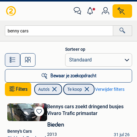
Auto's
Sorteer op
Alle afstanden…
Bewaar je zoekopdracht
Filters
Auto's
Te koop
Verwijder filters
Bennys cars zoekt dringend busjes
Vivaro Trafic primastar
Bewaren
in
Bieden
Mijn
Benny's Cars
Favorieten
2013
31 jul 26