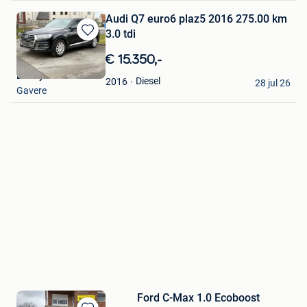
Audi Q7 euro6 plaz5 2016 275.00 km
3.0 tdi
Bewaren
in
€ 15.350,-
Mijn
Benny Cars
Favorieten
Diesel
2016
28 jul 26
Gavere
Ford C-Max 1.0 Ecoboost