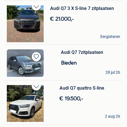
Audi Q7 3 X S-line 7 zitplaatsen
Bewaren
in
€ 21.000,-
Mijn
Favorieten
ibo
Eergisteren
Kasterlee
Audi Q7 7zitplaatsen
Bewaren
Bieden
in
Snl
Mijn
28 jul 26
Sint-Niklaas
Favorieten
Audi Q7 quattro S-line
Bewaren
in
€ 19.500,-
Mijn
Favorieten
Michelle
2 aug 26
Keerbergen