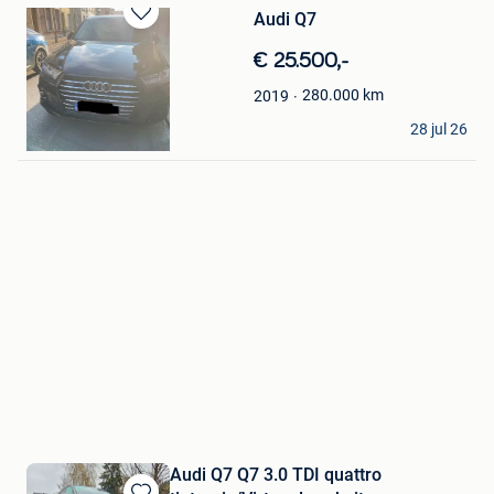
Audi Q7
Bewaren
in
€ 25.500,-
Mijn
Favorieten
280.000
km
2019
Adam
28 jul 26
Anderlecht
Audi Q7 Q7 3.0 TDI quattro