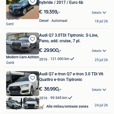
hybride / 2017 / Euro 6b
Bewaren
in
€ 19.359,-
Details
Mijn
Auto Nu
Favorieten
Automaat
Diesel
18 jul 26
Gent
Audi Q7 3.0TDi Tiptronic. S-Line,
Pano, add. cruise, 7 pl.
Bewaren
in
€ 29.900,-
Details
Mijn
Modern Cars Achten
Favorieten
121.000
km
2016
25 jul 26
Genk
Audi Q7 e-tron Q7 e-tron 3.0 TDi V6
Quattro e-tron Tiptronic
Bewaren
in
€ 36.990,-
Details
Mijn
Favorieten
99.945
km
2016
World Cars SRL
24 jul 26
Alle milieu/emissie zones
Montignies-Sur-Sambre