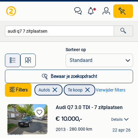
Auto's
Sorteer op
Alle afstanden…
Bewaar je zoekopdracht
Filters
Auto's
Te koop
Verwijder filters
Audi Q7 3.0 TDI - 7 zitplaatsen
Bewaren
€ 10.000,-
Details
in
SC
Mijn
280.000
km
2013
22 apr 26
Schoten
Favorieten