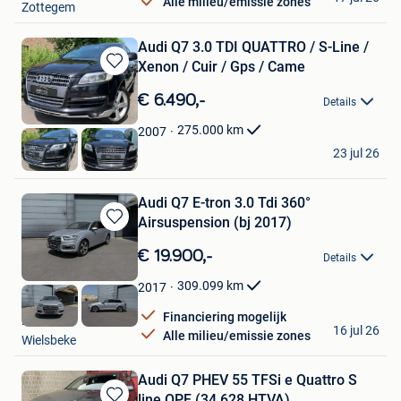
Alle milieu/emissie zones
Zottegem
Audi Q7 3.0 TDI QUATTRO / S-Line /
Xenon / Cuir / Gps / Came
Bewaren
in
€ 6.490,-
Details
Mijn
Favorieten
275.000
km
2007
Oxo Pro
23 jul 26
Luttre
Audi Q7 E-tron 3.0 Tdi 360°
Airsuspension (bj 2017)
Bewaren
in
€ 19.900,-
Details
Mijn
Favorieten
309.099
km
2017
Financiering mogelijk
DCT
16 jul 26
Alle milieu/emissie zones
Wielsbeke
Audi Q7 PHEV 55 TFSi e Quattro S
line OPF (34.628 HTVA)