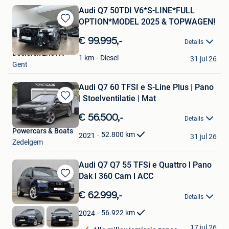
Audi Q7 50TDI V6*S-LINE*FULL
OPTION*MODEL 2025 & TOPWAGEN!
Bewaren
in
€ 99.995,-
Details
Mijn
Declerck Eric NV
Favorieten
Diesel
1
km
31 jul 26
Gent
Audi Q7 60 TFSI e S-Line Plus | Pano
| Stoelventilatie | Mat
Bewaren
in
€ 56.500,-
Details
Mijn
Powercars & Boats
Favorieten
52.800
km
2021
31 jul 26
Zedelgem
Audi Q7 Q7 55 TFSi e Quattro l Pano
Dak l 360 Cam l ACC
Bewaren
in
€ 62.999,-
Details
Mijn
Favorieten
56.922
km
2024
GDC Auto
17 jul 26