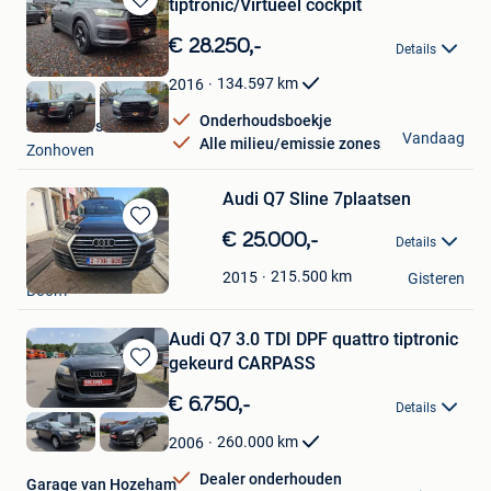
tiptronic/Virtueel cockpit
Bewaren
in
€ 28.250,-
Details
Mijn
Favorieten
134.597
km
2016
Onderhoudsboekje
Savas Cars
Vandaag
Alle milieu/emissie zones
Zonhoven
Audi Q7 Sline 7plaatsen
Bewaren
€ 25.000,-
Details
in
fabian
Mijn
215.500
km
2015
Gisteren
Boom
Favorieten
Audi Q7 3.0 TDI DPF quattro tiptronic
gekeurd CARPASS
Bewaren
in
€ 6.750,-
Details
Mijn
Favorieten
260.000
km
2006
Dealer onderhouden
Garage van Hozeham