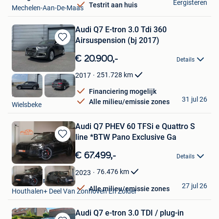
Eergisteren
Testrit aan huis
Mechelen-Aan-De-Maas
Audi Q7 E-tron 3.0 Tdi 360
Airsuspension (bj 2017)
Bewaren
in
€ 20.900,-
Details
Mijn
Favorieten
251.728
km
2017
Financiering mogelijk
DCT
31 jul 26
Alle milieu/emissie zones
Wielsbeke
Audi Q7 PHEV 60 TFSi e Quattro S
line *BTW Pano Exclusive Ga
Bewaren
in
€ 67.499,-
Details
Mijn
Favorieten
76.476
km
2023
Kubika Cars
27 jul 26
Alle milieu/emissie zones
Houthalen+ Deel Van Zonhoven En Zolder
Audi Q7 e-tron 3.0 TDI / plug-in