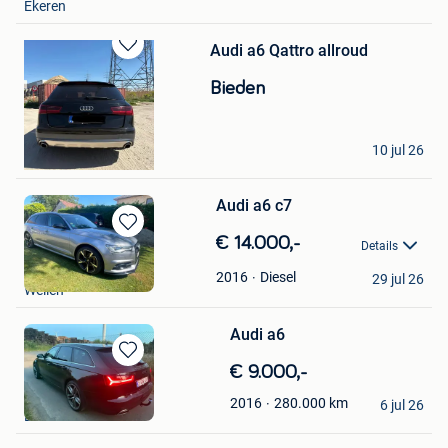
Ekeren
Favorieten
Audi a6 Qattro allroud
Bewaren
in
Bieden
Mijn
Favorieten
jeff
10 jul 26
Ichtegem
Audi a6 c7
Bewaren
€ 14.000,-
Details
in
Shordy
Mijn
Diesel
2016
29 jul 26
Wellen
Favorieten
Audi a6
Bewaren
€ 9.000,-
in
Maik
280.000
km
2016
Mijn
6 jul 26
Evere
Favorieten