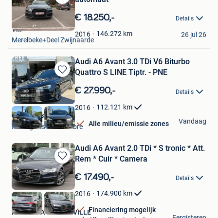
Bewaren
in
€ 18.250,-
Details
Mijn
Vili
Favorieten
146.272
km
2016
26 jul 26
Merelbeke+Deel Zwijnaarde
Audi A6 Avant 3.0 TDi V6 Biturbo
Quattro S LINE Tiptr. - PNE
Bewaren
in
€ 27.990,-
Details
Mijn
Favorieten
112.121
km
2016
World Cars SRL
Vandaag
Alle milieu/emissie zones
Montignies-Sur-Sambre
Audi A6 Avant 2.0 TDi * S tronic * Att.
Rem * Cuir * Camera
Bewaren
in
€ 17.490,-
Details
Mijn
Favorieten
174.900
km
2016
Financiering mogelijk
MAZUIN. A SAMBREVILLE
Eergisteren