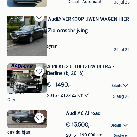
Automaat
Diesel
Mijn
30 jul 26
Zaventem
Favorieten
Audi// VERKOOP UWEN WAGEN HIER
Bewaren
in
Zie omschrijving
Mijn
Favorieten
Kevin Van Hauwermeyren
26 jul 26
Gent
Audi A6 2.0 TDi 136cv ULTRA -
Berline (bj 2016)
Bewaren
in
€ 11.490,-
Details
Mijn
Sadi-Car
Favorieten
213.422
km
2016
3 aug 26
Gilly
Audi A6 Allroad
Bewaren
€ 13.500,-
Details
in
davidaibjan
Mijn
190.000
km
2016
Gisteren