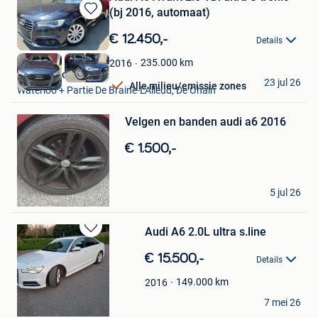
(bj 2016, automaat)
Bewaren
in
€ 12.450,-
Details
Mijn
Favorieten
235.000
km
2016
Class Motors
23 jul 26
Alle milieu/emissie zones
Waterloo + Partie De Braine-L'Alleud, De Ohain
Bewaren
Velgen en banden audi a6 2016
in
Mijn
€ 1.500,-
Favorieten
Gilles
5 jul 26
Moorslede
Audi A6 2.0L ultra s.line
Bewaren
in
€ 15.500,-
Details
Mijn
Favorieten
149.000
km
2016
Christophe Foucart
7 mei 26
Roisin
Bewaren