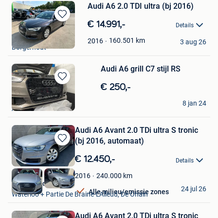
Audi A6 2.0 TDI ultra (bj 2016)
Bewaren
€ 14.991,-
Details
in
HD City Cars
Mijn
160.501
km
2016
3 aug 26
Borgerhout
Favorieten
Audi A6 grill C7 stijl RS
Bewaren
€ 250,-
in
Customiz car
Mijn
8 jan 24
Anderlecht
Favorieten
Audi A6 Avant 2.0 TDi ultra S tronic
(bj 2016, automaat)
Bewaren
in
€ 12.450,-
Details
Mijn
Favorieten
240.000
km
2016
Class Motors
24 jul 26
Alle milieu/emissie zones
Waterloo + Partie De Braine-L'Alleud, De Ohain
Audi A6 Avant 2.0 TDi ultra S tronic