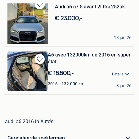
Audi a6 c7.5 avant 2l tfsi 252pk
Bewaren
in
€ 23.000,-
Mijn
Favorieten
nico
13 jun 26
Leefdaal
A6 avec 132000km de 2016 en super
état
Bewaren
in
€ 16.600,-
Details
Mijn
Favorieten
loca tion
132.000
km
2016
3 jan 26
Bruxelles
audi a6 2016 in Auto's
Gerelateerde zoektermen