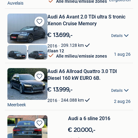
Alle milieu/emissie zones
Auvelais
Audi A6 Avant 2.0 TDi ultra S tronic
Xenon Cruise Memory
Bewaren
in
€ 13.699,-
Details
Mijn
Favorieten
209.128
km
2016
Autos Zebs Toekomstlaan 12
1 aug 26
Alle milieu/emissie zones
Genk
Audi A6 Allroad Quattro 3.0 TDI
Diesel 160 kW EURO 6B.
Bewaren
in
€ 13.999,-
Details
Mijn
ALBERT AUTO
Favorieten
244.088
km
2016
2 aug 26
Meerbeek
Audi a 6 sline 2016
Bewaren
€ 20.000,-
in
AAAAA