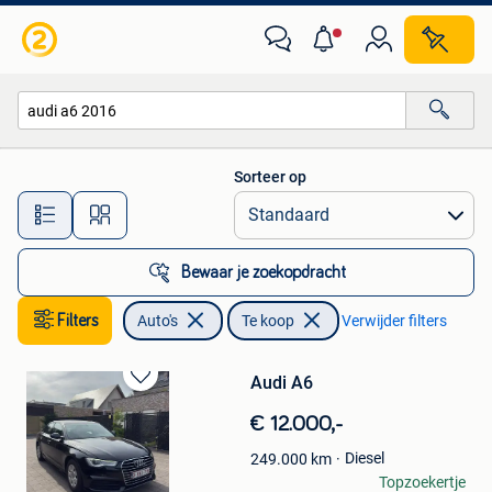
Auto's
Sorteer op
Alle afstanden…
Bewaar je zoekopdracht
Filters
Auto's
Te koop
Verwijder filters
Audi A6
Bewaren
in
€ 12.000,-
Mijn
Favorieten
Diesel
249.000
km
J
Topzoekertje