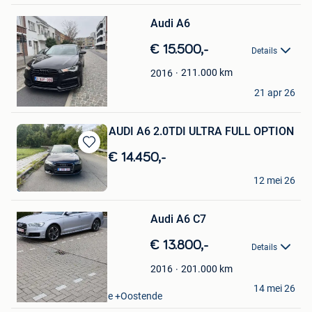
in
Mijn
Audi A6
Favorieten
€ 15.500,-
Details
211.000
km
2016
Gramos Mazrekaj
21 apr 26
Eeklo
AUDI A6 2.0TDI ULTRA FULL OPTION
Bewaren
€ 14.450,-
in
Zafer
Mijn
12 mei 26
Schaerbeek
Bewaren
Favorieten
in
Mijn
Audi A6 C7
Favorieten
€ 13.800,-
Details
201.000
km
2016
Marius Dogariu
14 mei 26
Oostende Zandvoorde +Oostende