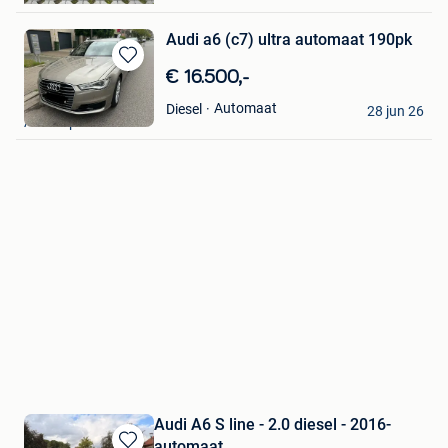
Audi a6 (c7) ultra automaat 190pk
Bewaren
€ 16.500,-
in
Arkiza
Automaat
Diesel
Mijn
28 jun 26
Antwerpen
Favorieten
Audi A6 S line - 2.0 diesel - 2016-
automaat