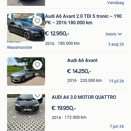
Vandaag
Lommel
Audi A6 Avant 2.0 TDI S tronic – 190
PK – 2016 180.000 km
Bewaren
in
€ 12.950,-
Details
Mijn
Nurhan
Favorieten
180.000
km
2016
3 aug 26
Waasmunster
Audi A6 Avant
Bewaren
€ 14.250,-
in
bramm
220.000
km
2016
Mijn
15 jul 26
Overpelt
Favorieten
️AUDİ A6 3.0 MOTOR QUATTRO ️
Bewaren
in
€ 19.950,-
Mijn
Favorieten
172.000
km
2016
Yakup Başyiğit
7 jun 26
Kortrijk