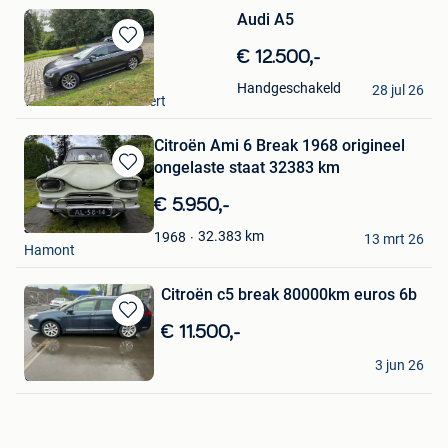
Audi A5
Bewaren
€ 12.500,-
in
l'ami
Handgeschakeld
Mijn
28 jul 26
Woluwe-Saint-Lambert
Favorieten
Citroën Ami 6 Break 1968 origineel
ongelaste staat 32383 km
Bewaren
in
€ 5.950,-
Mijn
Jo
Favorieten
32.383
km
1968
13 mrt 26
Hamont
Citroën c5 break 80000km euros 6b
Bewaren
€ 11.500,-
in
Nau pgx
Mijn
3 jun 26
Glain & Partie Ans
Favorieten