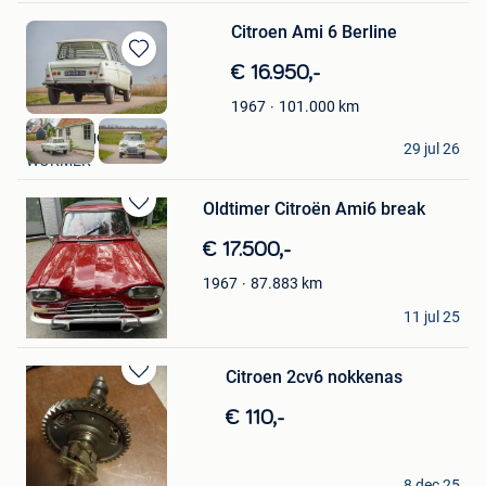
Citroen Ami 6 Berline
Bewaren
€ 16.950,-
in
101.000
km
1967
Mijn
Favorieten
2CVGarage
29 jul 26
WORMER
Oldtimer Citroën Ami6 break
Bewaren
in
€ 17.500,-
Mijn
Favorieten
87.883
km
1967
jan jacq
11 jul 25
Schoten
Citroen 2cv6 nokkenas
Bewaren
in
€ 110,-
Mijn
Favorieten
O S
8 dec 25