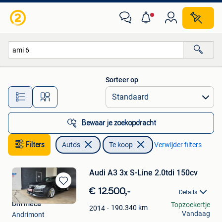
Auto's
Sorteer op
Alle afstanden…
Bewaar je zoekopdracht
Filters
Auto's
Te koop
Verwijder filters
Audi A3 3x S-Line 2.0tdi 150cv
Bewaren
€ 12.500,-
Details
in
Dm meca
Topzoekertje
Mijn
190.340
km
2014
Vandaag
Andrimont
Favorieten