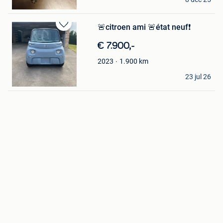
Waremme
🚨citroen ami 🚨état neuf❗️
Bewaren
in
€ 7.900,-
Mijn
Favorieten
1.900
km
2023
Sisi
23 jul 26
Assesse