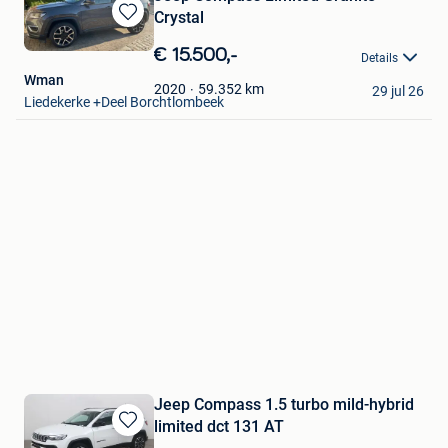
Crystal
Bewaren
in
€ 15.500,-
Details
Mijn
Wman
Favorieten
59.352
km
2020
29 jul 26
Liedekerke +Deel Borchtlombeek
Jeep Compass 1.5 turbo mild-hybrid
limited dct 131 AT
Bewaren