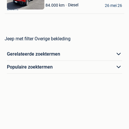
Ben
Mijn
Diesel
84.000
km
26 mei 26
Elsene
Favorieten
Jeep met filter Overige bekleding
Gerelateerde zoektermen
Populaire zoektermen