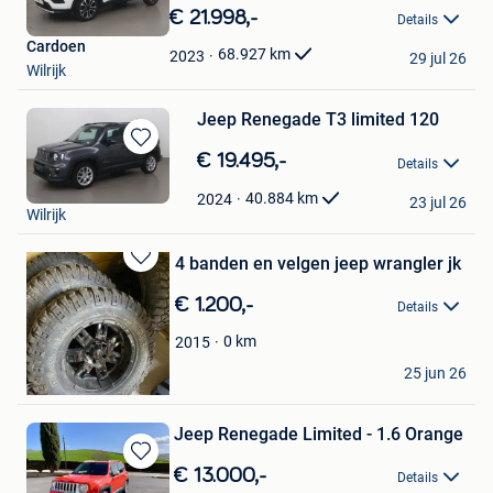
in
€ 21.998,-
Details
Mijn
Cardoen
Favorieten
68.927
km
2023
29 jul 26
Wilrijk
Jeep Renegade T3 limited 120
Bewaren
€ 19.495,-
Details
in
Cardoen
Mijn
40.884
km
2024
23 jul 26
Wilrijk
Favorieten
4 banden en velgen jeep wrangler jk
Bewaren
in
€ 1.200,-
Details
Mijn
Favorieten
0
km
2015
nelly
25 jun 26
Tienen
Jeep Renegade Limited - 1.6 Orange
Bewaren
€ 13.000,-
Details
in