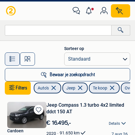
Jeep
Sorteer op
Alle afstanden…
Bewaar je zoekopdracht
Filters
Auto's
Jeep
Te koop
Overi
Jeep Compass 1.3 turbo 4x2 limited
ddct 150 AT
Bewaren
in
€ 16.495,-
Details
Mijn
Cardoen
Favorieten
91.650
km
2020
7 aug 26