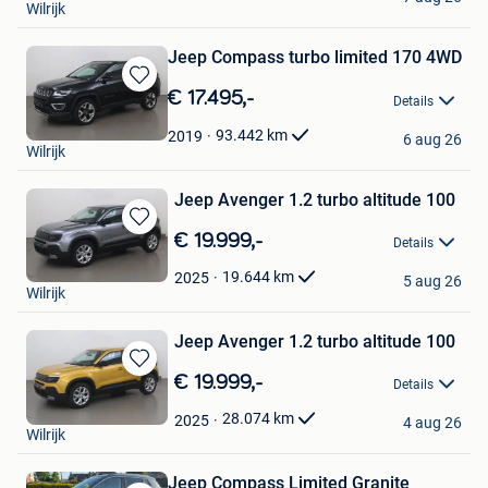
Wilrijk
Jeep Compass turbo limited 170 4WD
Bewaren
€ 17.495,-
Details
in
Cardoen
Mijn
93.442
km
2019
6 aug 26
Wilrijk
Favorieten
Jeep Avenger 1.2 turbo altitude 100
Bewaren
€ 19.999,-
Details
in
Cardoen
Mijn
19.644
km
2025
5 aug 26
Wilrijk
Favorieten
Jeep Avenger 1.2 turbo altitude 100
Bewaren
€ 19.999,-
Details
in
Cardoen
Mijn
28.074
km
2025
4 aug 26
Wilrijk
Favorieten
Jeep Compass Limited Granite