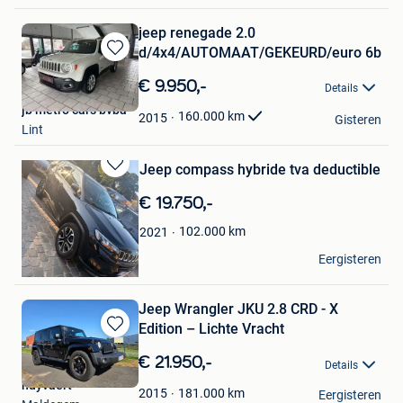
jeep renegade 2.0
d/4x4/AUTOMAAT/GEKEURD/euro 6b
Bewaren
in
€ 9.950,-
Details
Mijn
jb metro cars bvba
Favorieten
160.000
km
2015
Gisteren
Lint
Jeep compass hybride tva deductible
Bewaren
in
€ 19.750,-
Mijn
Favorieten
102.000
km
2021
Art immo sprl
Eergisteren
Bonheiden
Jeep Wrangler JKU 2.8 CRD - X
Edition – Lichte Vracht
Bewaren
in
€ 21.950,-
Details
Mijn
huyvaert
Favorieten
181.000
km
2015
Eergisteren