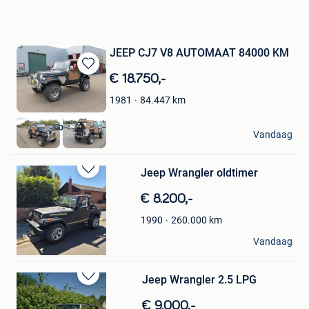
JEEP CJ7 V8 AUTOMAAT 84000 KM
Bewaren
€ 18.750,-
in
84.447
km
1981
Mijn
Favorieten
Banden Tom
Vandaag
Niel
Jeep Wrangler oldtimer
Bewaren
in
€ 8.200,-
Mijn
Favorieten
260.000
km
1990
Manu jeeper
Vandaag
Gilly
Jeep Wrangler 2.5 LPG
Bewaren
in
€ 9.000,-