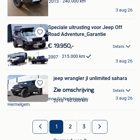
240.000
km
2013
Bonny Hoppa
3 aug 26
Leuven
Speciale uitrusting voor Jeep Off
Road Adventure_Garantie
Bewaren
in
€ 19.950,-
Details
Mijn
Favorieten
215.000
km
2007
AutoRetroSport
3 aug 26
Wanze
jeep wrangler jl unlimited sahara
Bewaren
Zie omschrijving
Details
Frans
in
3 aug 26
Zingem+Deel Dikkelvenne En Nederzwalm-
Mijn
92.000
km
2018
Hermelgem
Favorieten
1
2
3