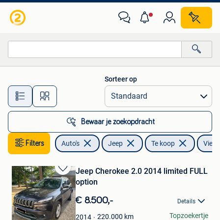
Jeep
Sorteer op
Alle afstanden…
Bewaar je zoekopdracht
Filters
Auto's
Jeep
Te koop
Vierw
Jeep Cherokee 2.0 2014 limited FULL
Bewaren
option
in
Mijn
€ 8.500,-
Details
Favorieten
Sam Grz
Topzoekertje
220.000
km
2014