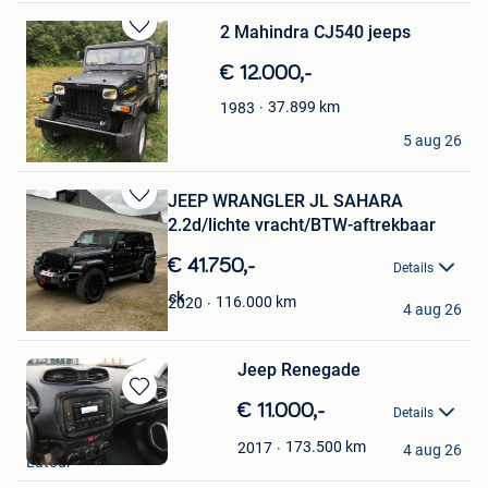
2 Mahindra CJ540 jeeps
Bewaren
in
€ 12.000,-
Mijn
Favorieten
37.899
km
1983
alzagato
5 aug 26
Ciney
JEEP WRANGLER JL SAHARA
Bewaren
2.2d/lichte vracht/BTW-aftrekbaar
in
Mijn
€ 41.750,-
Details
Favorieten
Cedric van Raemdonck
116.000
km
2020
4 aug 26
Torhout
Jeep Renegade
Bewaren
€ 11.000,-
Details
in
TRUM Pascal
Mijn
173.500
km
2017
4 aug 26
Latour
Favorieten