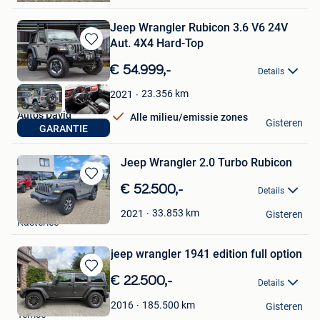
Jeep Wrangler Rubicon 3.6 V6 24V
Aut. 4X4 Hard-Top
Bewaren
in
€ 54.999,-
Details
Mijn
Favorieten
23.356
km
2021
Auto's David
Alle milieu/emissie zones
Gisteren
GARANTIE
Lebbeke
Jeep Wrangler 2.0 Turbo Rubicon
Bewaren
€ 52.500,-
Details
in
WT Auto
Mijn
33.853
km
2021
Gisteren
Kasterlee
Favorieten
jeep wrangler 1941 edition full option
Bewaren
€ 22.500,-
Details
in
geert
Mijn
185.500
km
2016
Gisteren
Temse
Favorieten