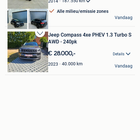
187.550
km
2014
Alle milieu/emissie zones
Fastcars
Vandaag
Kuurne
Jeep Compass 4xe PHEV 1.3 Turbo S
Bewaren
AWD - 240pk
in
Mijn
€ 28.000,-
Details
Favorieten
Peter
40.000
km
2023
Vandaag
Tongeren