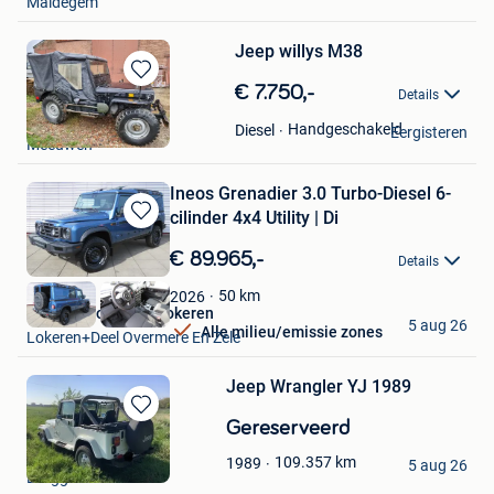
Maldegem
Jeep willys M38
Bewaren
€ 7.750,-
Details
in
Jan
Mijn
Handgeschakeld
Diesel
Eergisteren
Meeuwen
Favorieten
Ineos Grenadier 3.0 Turbo-Diesel 6-
cilinder 4x4 Utility | Di
Bewaren
in
€ 89.965,-
Details
Mijn
Favorieten
50
km
2026
Hedin Automotive Lokeren
5 aug 26
Alle milieu/emissie zones
Lokeren+Deel Overmere En Zele
Jeep Wrangler YJ 1989
Bewaren
Gereserveerd
in
Bart
109.357
km
1989
Mijn
5 aug 26
Brugge
Favorieten