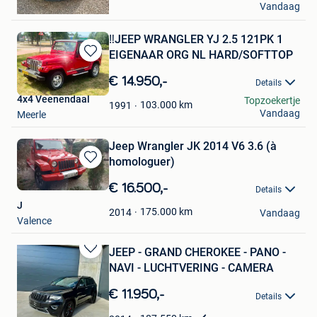
Vandaag
Hannut
‼️JEEP WRANGLER YJ 2.5 121PK 1
EIGENAAR ORG NL HARD/SOFTTOP
Bewaren
in
€ 14.950,-
Details
Mijn
4x4 Veenendaal
Topzoekertje
Favorieten
103.000
km
1991
Vandaag
Meerle
Jeep Wrangler JK 2014 V6 3.6 (à
homologuer)
Bewaren
in
€ 16.500,-
Details
Mijn
J
Favorieten
175.000
km
2014
Vandaag
Valence
JEEP - GRAND CHEROKEE - PANO -
Bewaren
NAVI - LUCHTVERING - CAMERA
in
Mijn
€ 11.950,-
Details
Favorieten