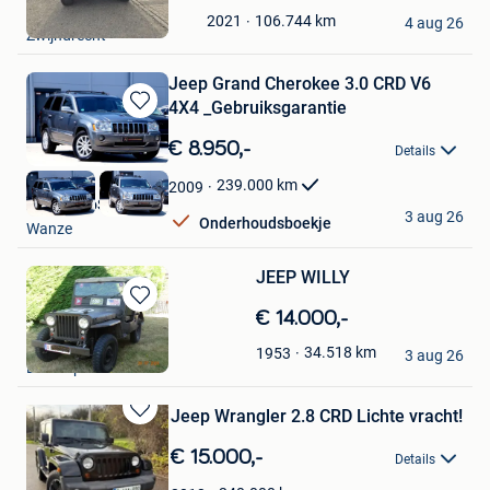
in
VERACO NV.
Mijn
106.744
km
2021
4 aug 26
Zwijndrecht
Favorieten
Jeep Grand Cherokee 3.0 CRD V6
4X4 _Gebruiksgarantie
Bewaren
in
€ 8.950,-
Details
Mijn
Favorieten
239.000
km
2009
AutoRetroSport
3 aug 26
Onderhoudsboekje
Wanze
JEEP WILLY
Bewaren
€ 14.000,-
in
jean
34.518
km
1953
Mijn
3 aug 26
Estaimpuis
Favorieten
Jeep Wrangler 2.8 CRD Lichte vracht!
Bewaren
in
€ 15.000,-
Details
Mijn
Favorieten