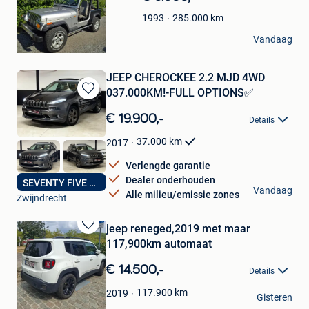
Mijn
Favorieten
285.000
km
1993
Bee Jeep
Vandaag
Gilly
JEEP CHEROCKEE 2.2 MJD 4WD
037.000KM!-FULL OPTIONS✅
Bewaren
in
€ 19.900,-
Details
Mijn
Favorieten
37.000
km
2017
Verlengde garantie
Dealer onderhouden
SEVENTY FIVE YEARS
UMT—CAR
Vandaag
Alle milieu/emissie zones
Zwijndrecht
jeep reneged,2019 met maar
Bewaren
117,900km automaat
in
Mijn
€ 14.500,-
Details
Favorieten
Maly1978
117.900
km
2019
Gisteren
Antwerpen