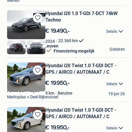
Menen
Hyundai i20 1.0 T-GDi 7-DCT 74kW
Techno
Bewaren
in
€ 19.490,-
Details
Mijn
Favorieten
22.360
km
2024
Van Mossel Citroen Leuven
Gisteren
Financiering mogelijk
Herent
Hyundai i20 Twist 1.0 T-GDI DCT -
GPS / AIRCO / AUTOMAAT / C
Bewaren
in
€ 19.950,-
Details
Mijn
Auto's Bart Huybs
Favorieten
Benzine
5
km
19 jun 26
Merksplas + Deel Rijkevorsel
Hyundai i20 Twist 1.0 T-GDI DCT -
GPS / AIRCO / AUTOMAAT / C
Bewaren
in
€ 19.950,-
Details
Mijn