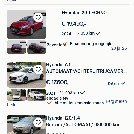
Favorieten
Hyundai i20 TECHNO
Bewaren
€ 19.490,-
in
17.333
km
2024
Mijn
Favorieten
Financiering mogelijk
Van Mossel Hyundai Zaventem
23 jul 26
Zaventem
Hyundai i20
AUTOMAAT*ACHTERUITRIJCAMERA*AP
Bewaren
CARPLAY*CRUISE
in
€ 17.600,-
Details
Mijn
Favorieten
21.008
km
2021
Garage Thomas Uyttendaele NV
Eergisteren
Alle milieu/emissie zones
Lede
Hyundai i20/1.4
Benzine/AUTOMAAT/ 088.000 km
Bewaren
in