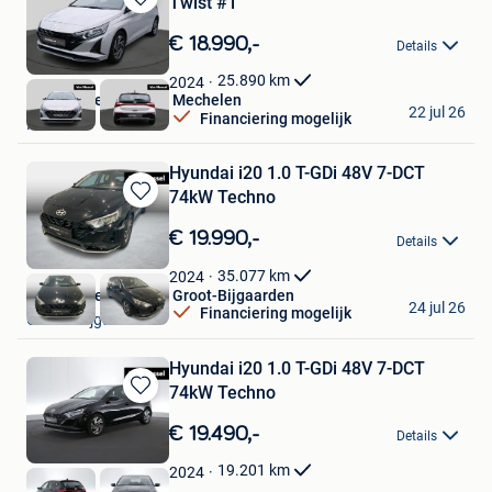
Twist #1
Bewaren
in
€ 18.990,-
Details
Mijn
Favorieten
25.890
km
2024
Van Mossel Hyundai Mechelen
22 jul 26
Financiering mogelijk
Mechelen
Hyundai i20 1.0 T-GDi 48V 7-DCT
74kW Techno
Bewaren
in
€ 19.990,-
Details
Mijn
Favorieten
35.077
km
2024
Van Mossel Hyundai Groot-Bijgaarden
24 jul 26
Financiering mogelijk
Groot - Bijgaarden
Hyundai i20 1.0 T-GDi 48V 7-DCT
74kW Techno
Bewaren
in
€ 19.490,-
Details
Mijn
Favorieten
19.201
km
2024