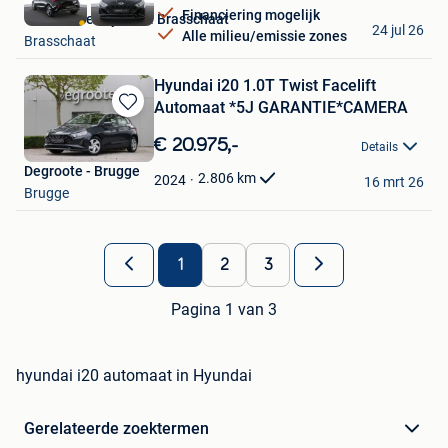
Financiering mogelijk
Van Mossel Hyundai Brasschaat
24 jul 26
Alle milieu/emissie zones
Brasschaat
Hyundai i20 1.0T Twist Facelift
Automaat *5J GARANTIE*CAMERA
Bewaren
in
€ 20.975,-
Details
Mijn
Degroote - Brugge
Favorieten
2.806
km
2024
16 mrt 26
Brugge
1
2
3
Pagina 1 van 3
hyundai i20 automaat in Hyundai
Gerelateerde zoektermen