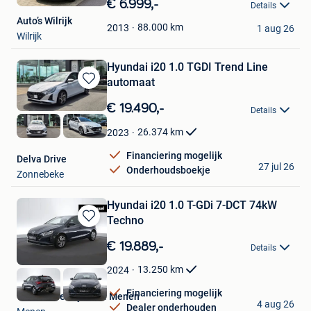
€ 6.999,-
Details
Mijn
Auto’s Wilrijk
Favorieten
88.000
km
2013
1 aug 26
Wilrijk
Hyundai i20 1.0 TGDI Trend Line
automaat
Bewaren
in
€ 19.490,-
Details
Mijn
Favorieten
26.374
km
2023
Financiering mogelijk
Delva Drive
27 jul 26
Onderhoudsboekje
Zonnebeke
Hyundai i20 1.0 T-GDi 7-DCT 74kW
Techno
Bewaren
in
€ 19.889,-
Details
Mijn
Favorieten
13.250
km
2024
Financiering mogelijk
Van Mossel Hyundai Menen
4 aug 26
Dealer onderhouden