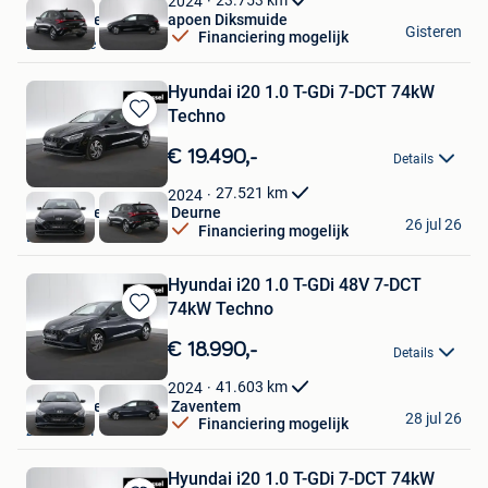
23.753
km
2024
Van Mossel Devos-Capoen Diksmuide
Gisteren
Financiering mogelijk
Diksmuide
Hyundai i20 1.0 T-GDi 7-DCT 74kW
Techno
Bewaren
in
€ 19.490,-
Details
Mijn
Favorieten
27.521
km
2024
Van Mossel Hyundai Deurne
26 jul 26
Financiering mogelijk
Deurne
Hyundai i20 1.0 T-GDi 48V 7-DCT
74kW Techno
Bewaren
in
€ 18.990,-
Details
Mijn
Favorieten
41.603
km
2024
Van Mossel Hyundai Zaventem
28 jul 26
Financiering mogelijk
Zaventem
Hyundai i20 1.0 T-GDi 7-DCT 74kW