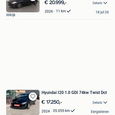
Bewaren
€ 20.999,-
Details
in
Cardoen
Mijn
11
km
2026
18 jul 26
Wilrijk
Favorieten
Hyundai I20 1.0 GDI 74kw Twist Dct
Bewaren
€ 17.250,-
Details
in
forrest
Mijn
35.055
km
2024
Eergisteren
Ieper