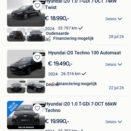
Hyundai i20 1.0 T-GDi 7-DCT 74kW
Twist
Bewaren
in
€ 18.990,-
Details
Mijn
Favorieten
33.797
km
2024
Van Mossel Hyundai Oudenaarde
28 jul 26
Financiering mogelijk
Oudenaarde+Deel Ooike
Hyundai i20 Techno 100 Automaat
Bewaren
€ 19.490,-
Details
in
Mijn
26.516
km
2024
Favorieten
Financiering mogelijk
Van Mossel Hyundai Deurne
22 jul 26
Deurne
Hyundai i20 1.0 T-GDi 7-DCT 66kW
Techno
Bewaren
in
€ 19.990,-
Details
Mijn
Favorieten