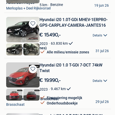
Auto's Bart Huybs
Favorieten
Benzine
5
km
19 jun 26
Merksplas + Deel Rijkevorsel
Hyundai i20 1.0T-GDi MHEV-1ERPRO-
GPS-CARPLAY-CAMERA-JANTES16
Bewaren
in
€ 15.490,-
Details
Mijn
Favorieten
63.830
km
2023
JS Cars Mons (Cuesmes)
31 jul 26
Alle milieu/emissie zones
Cuesmes
Hyundai i20 1.0 T-GDi 7-DCT 74kW
Twist
Bewaren
in
€ 19.990,-
Details
Mijn
Favorieten
9.467
km
2023
Financiering mogelijk
Van Mossel Hyundai Brasschaat
29 jul 26
Onderhoudsboekje
Brasschaat