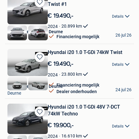
Twist #1
Bewaren
in
€ 19.490,-
Details
Mijn
Favorieten
20.899
km
2024
Van Mossel Hyundai Deurne
26 jul 26
Financiering mogelijk
Deurne
Hyundai i20 1.0 T-GDi 74kW Twist
Bewaren
€ 19.490,-
Details
in
Mijn
23.800
km
2024
Favorieten
Financiering mogelijk
Van Mossel Hyundai Deurne
24 jul 26
Dealer onderhouden
Deurne
Hyundai i20 1.0 T-GDi 48V 7-DCT
74kW Techno
Bewaren
in
€ 19.900,-
Details
Mijn
Favorieten
16.610
km
2024