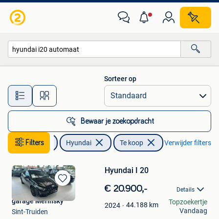
Hyundai
Sorteer op
Alle afstanden…
Bewaar je zoekopdracht
Auto's
Filters
Hyundai
Te koop
Verwijder filters
Hyundai I 20
Bewaren
€ 20.900,-
Details
in
garage Merinsky
Topzoekertje
Mijn
44.188
km
2024
Vandaag
Sint-Truiden
Favorieten