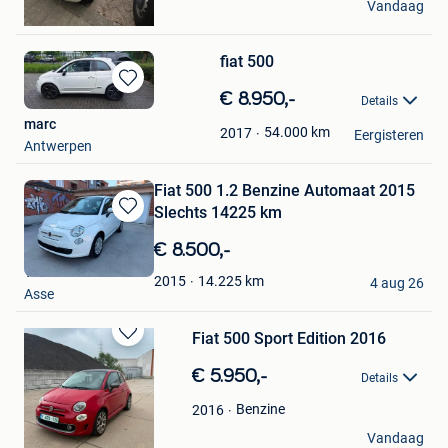
Vandaag
Antwerpen
fiat 500
Bewaren
€ 8.950,-
Details
in
marc
Mijn
54.000
km
2017
Eergisteren
Antwerpen
Favorieten
Fiat 500 1.2 Benzine Automaat 2015
Slechts 14225 km
Bewaren
in
€ 8.500,-
Mijn
Tm
Favorieten
14.225
km
2015
4 aug 26
Asse
Fiat 500 Sport Edition 2016
Bewaren
in
€ 5.950,-
Details
Mijn
Favorieten
Benzine
2016
Sammi
Vandaag