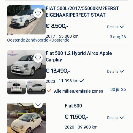
FIAT 500L/2017/55000KM?EERST
EIGENAAR!PERFECT STAAT
Bewaren
in
€ 8.500,-
Details
Mijn
Mo
Favorieten
55.000
km
2017
3 aug 26
Oostende Zandvoorde +Oostende
Fiat 500 1.2 Hybrid Airco Apple
Carplay
Bewaren
in
€ 13.490,-
Details
Mijn
Favorieten
11.998
km
2023
AUTOKRUISPUNT
30 jul 26
Alle milieu/emissie zones
Tielt
Fiat 500
Bewaren
in
€ 11.500,-
Details
Mijn
Favorieten
39.900
km
2020
pascal