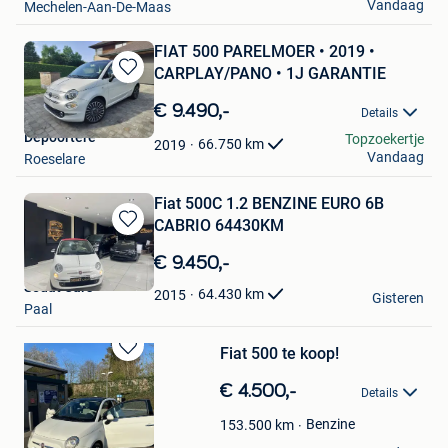
Vandaag
Mechelen-Aan-De-Maas
FIAT 500 PARELMOER • 2019 •
CARPLAY/PANO • 1J GARANTIE
Bewaren
in
€ 9.490,-
Details
Mijn
Depoortere
Topzoekertje
Favorieten
66.750
km
2019
Vandaag
Roeselare
Fiat 500C 1.2 BENZINE EURO 6B
CABRIO 64430KM
Bewaren
in
€ 9.450,-
Mijn
Sedat Cars
Favorieten
64.430
km
2015
Gisteren
Paal
Fiat 500 te koop!
Bewaren
in
€ 4.500,-
Details
Mijn
Favorieten
Benzine
153.500
km
Anna Durnez