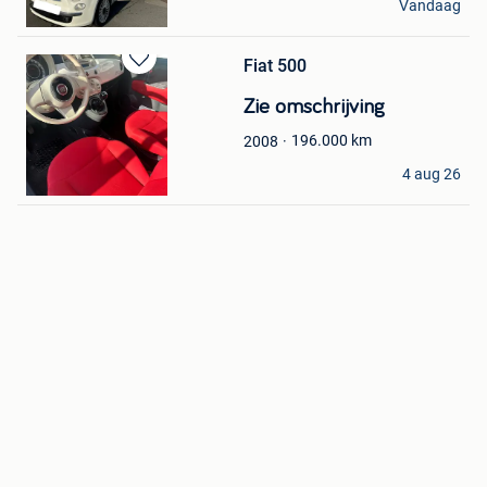
Vandaag
Antwerpen
Fiat 500
Bewaren
in
Zie omschrijving
Mijn
Favorieten
196.000
km
2008
cash
4 aug 26
Aalst