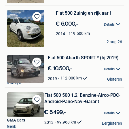
Wommelgem
Fiat 500 Zuinig en rijklaar !
Bewaren
€ 6.000,-
Details
in
Mijn
119.500
km
2014
Favorieten
Anwar
2 aug 26
Sint-Niklaas
Fiat 500 Abarth SPORT * (bj 2019)
Bewaren
€ 10.500,-
Details
in
GARAGE PIERRE
Mijn
112.000
km
2019
Gisteren
Onhaye
Favorieten
Fiat 500 500 1.2i Benzine-Airco-PDC-
Android-Pano-Navi-Garant
Bewaren
in
€ 6.499,-
Details
Mijn
GMA Cars
Favorieten
99.968
km
2013
Eergisteren
Genk