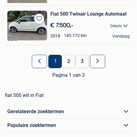
Lommel
Fiat 500 Twinair Lounge Automaat
Bewaren
€ 7.500,-
Details
in
samj
Mijn
145.172
km
2018
Vandaag
Genk
Favorieten
1
2
3
Pagina 1 van 3
fiat 500 wit in Fiat
Gerelateerde zoektermen
Populaire zoektermen