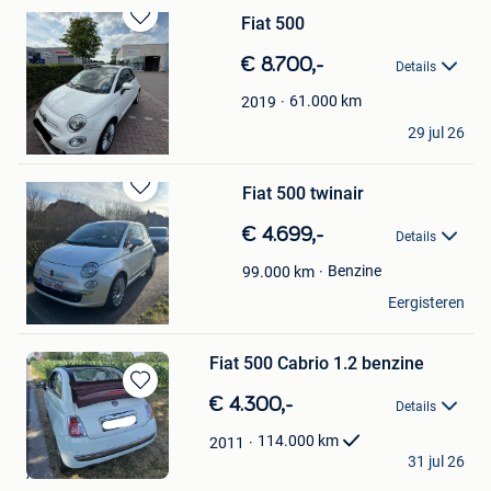
Fiat 500
Bewaren
in
€ 8.700,-
Details
Mijn
Favorieten
61.000
km
2019
Balkar
29 jul 26
Turnhout
Fiat 500 twinair
Bewaren
in
€ 4.699,-
Details
Mijn
Favorieten
Benzine
99.000
km
dylario
Eergisteren
Genk
Fiat 500 Cabrio 1.2 benzine
Bewaren
€ 4.300,-
Details
in
Mijn
114.000
km
2011
Ben
Favorieten
31 jul 26
Aartselaar