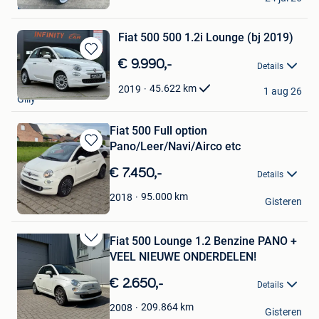
BOXTEL
Favorieten
Fiat 500 500 1.2i Lounge (bj 2019)
Bewaren
€ 9.990,-
Details
in
INFINITY CAR
Mijn
45.622
km
2019
1 aug 26
Gilly
Favorieten
Fiat 500 Full option
Pano/Leer/Navi/Airco etc
Bewaren
in
€ 7.450,-
Details
Mijn
Favorieten
Guy
95.000
km
2018
Gisteren
Wuustwezel
Fiat 500 Lounge 1.2 Benzine PANO +
Bewaren
VEEL NIEUWE ONDERDELEN!
in
Mijn
€ 2.650,-
Details
Favorieten
Wouter
209.864
km
2008
Gisteren