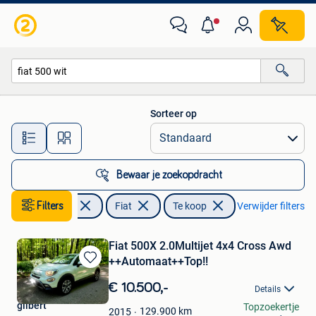
Fiat
Sorteer op
Alle afstanden…
Bewaar je zoekopdracht
Filters
Auto's
Fiat
Te koop
Verwijder filters
Fiat 500X 2.0Multijet 4x4 Cross Awd
++Automaat++Top!!
Bewaren
in
€ 10.500,-
Details
Mijn
gilbert
Topzoekertje
Favorieten
129.900
km
2015