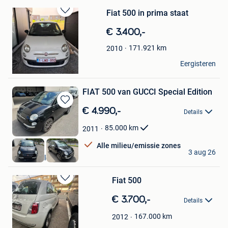
Fiat 500 in prima staat
Bewaren
in
€ 3.400,-
Mijn
Favorieten
171.921
km
2010
Björn
Eergisteren
Genk
FIAT 500 van GUCCI Special Edition
Bewaren
€ 4.990,-
Details
in
Mijn
85.000
km
2011
Favorieten
Alle milieu/emissie zones
AUTOSAN Srl
3 aug 26
Braine-L'Alleud
Fiat 500
Bewaren
in
€ 3.700,-
Details
Mijn
Favorieten
167.000
km
2012
Mariana