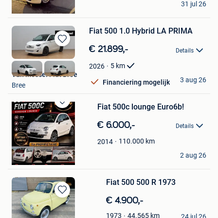
31 jul 26
Gent
Fiat 500 1.0 Hybrid LA PRIMA
Bewaren
€ 21.899,-
Details
in
Mijn
5
km
2026
Favorieten
Van Mossel Fiat Bree
3 aug 26
Financiering mogelijk
Bree
Fiat 500c lounge Euro6b!
Bewaren
in
€ 6.000,-
Details
Mijn
Favorieten
110.000
km
2014
Joeflow
2 aug 26
Jemeppe
Fiat 500 500 R 1973
Bewaren
€ 4.900,-
in
Loubann Cars
44.565
km
1973
Mijn
24 jul 26