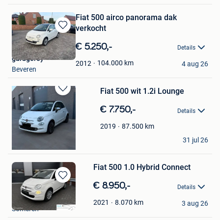
Fiat 500 airco panorama dak
verkocht
Bewaren
in
€ 5.250,-
Details
Mijn
garageroy
Favorieten
104.000
km
2012
4 aug 26
Beveren
Fiat 500 wit 1.2i Lounge
Bewaren
in
€ 7.750,-
Details
Mijn
Favorieten
87.500
km
2019
Amber Vindevogel
31 jul 26
Gent
Fiat 500 1.0 Hybrid Connect
Bewaren
€ 8.950,-
Details
in
RVR Auto's
Mijn
8.070
km
2021
3 aug 26
Someren
Favorieten