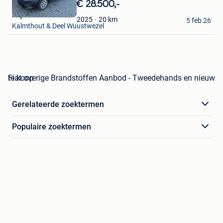
in
€ 28.500,-
Mijn
Frijters Kalmthout
Favorieten
20
km
2025
5 feb 26
Kalmthout & Deel Wuustwezel
Fiat overige Brandstoffen Aanbod - Tweedehands en nieuw te koop
Gerelateerde zoektermen
Populaire zoektermen