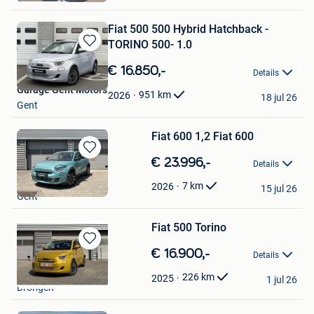
Fiat 500 500 Hybrid Hatchback -
TORINO 500- 1.0
Bewaren
in
€ 16.850,-
Details
Mijn
Garage Gent Motors
Favorieten
951
km
2026
18 jul 26
Gent
Fiat 600 1,2 Fiat 600
Bewaren
€ 23.996,-
Details
in
Garage Gent Motors
Mijn
7
km
2026
15 jul 26
Gent
Favorieten
Fiat 500 Torino
Bewaren
€ 16.900,-
Details
in
Garage Gent Motors
Mijn
226
km
2025
1 jul 26
Drongen
Favorieten