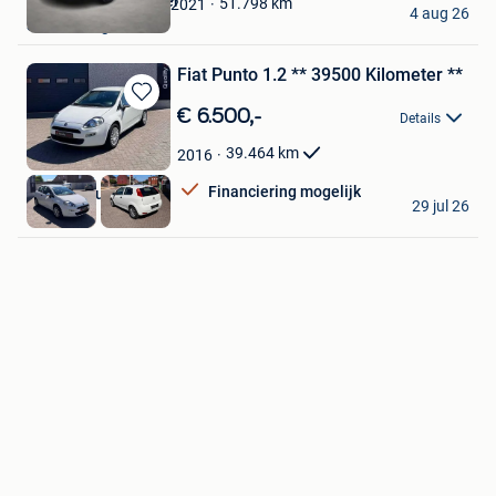
Onlineveilingmeester
51.798
km
2021
4 aug 26
Soesterberg
Fiat Punto 1.2 ** 39500 Kilometer **
Bewaren
€ 6.500,-
Details
in
Mijn
39.464
km
2016
Favorieten
Financiering mogelijk
Garage Flussie NV
29 jul 26
Landen