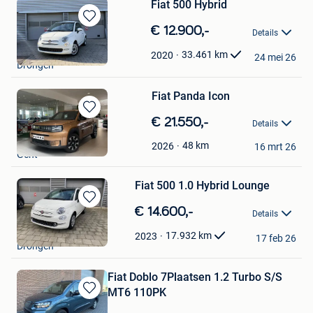
Fiat 500 Hybrid
Bewaren
€ 12.900,-
Details
in
Garage Gent Motors
Mijn
33.461
km
2020
24 mei 26
Drongen
Favorieten
Fiat Panda Icon
Bewaren
€ 21.550,-
Details
in
Garage Gent Motors
Mijn
48
km
2026
16 mrt 26
Gent
Favorieten
Fiat 500 1.0 Hybrid Lounge
Bewaren
€ 14.600,-
Details
in
Garage Gent Motors
Mijn
17.932
km
2023
17 feb 26
Drongen
Favorieten
Fiat Doblo 7Plaatsen 1.2 Turbo S/S
MT6 110PK
Bewaren