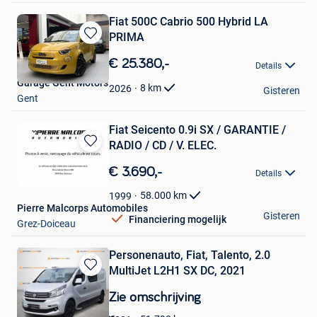
Fiat 500C Cabrio 500 Hybrid LA
PRIMA
Bewaren
in
€ 25.380,-
Details
Mijn
Garage Gent Motors
Favorieten
8
km
2026
Gisteren
Gent
Fiat Seicento 0.9i SX / GARANTIE /
RADIO / CD / V. ELEC.
Bewaren
in
€ 3.690,-
Details
Mijn
Favorieten
58.000
km
1999
Pierre Malcorps Automobiles
Gisteren
Financiering mogelijk
Grez-Doiceau
Personenauto, Fiat, Talento, 2.0
MultiJet L2H1 SX DC, 2021
Bewaren
in
Zie omschrijving
Mijn
Favorieten