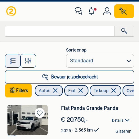
Fiat
Sorteer op
Alle afstanden…
Bewaar je zoekopdracht
Filters
Auto's
Fiat
Te koop
Overig
Fiat Panda Grande Panda
Bewaren
€ 20.750,-
Details
in
Garage Gent Motors
Mijn
2.565
km
2025
Gisteren
Gent
Favorieten