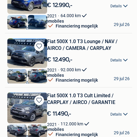
in
€ 12.990,-
Details
Mijn
Favorieten
64.000
km
2021
Pierre Malcorps Automobiles
29 jul 26
Financiering mogelijk
Grez-Doiceau
Fiat 500X 1.0 T3 Lounge / NAV /
AIRCO / CAMERA / CARPLAY
Bewaren
in
€ 12.490,-
Details
Mijn
Favorieten
92.000
km
2021
Pierre Malcorps Automobiles
29 jul 26
Financiering mogelijk
Grez-Doiceau
Fiat 500X 1.0 T3 Cult Limited /
CARPLAY / AIRCO / GARANTIE
Bewaren
in
€ 11.490,-
Details
Mijn
Favorieten
112.000
km
2021
Pierre Malcorps Automobiles
29 jul 26
Financiering mogelijk
Grez-Doiceau