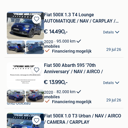
Fiat 500X 1.3 T4 Lounge
AUTOMATIQUE / NAV / CARPLAY /
Bewaren
AIRCO
in
€ 14.490,-
Details
Mijn
Favorieten
95.000
km
2020
Pierre Malcorps Automobiles
29 jul 26
Financiering mogelijk
Grez-Doiceau
Fiat 500 Abarth 595 '70th
Anniversary' / NAV / AIRCO /
Bewaren
in
€ 13.990,-
Details
Mijn
Favorieten
82.000
km
2020
Pierre Malcorps Automobiles
29 jul 26
Financiering mogelijk
Grez-Doiceau
Fiat 500X 1.0 T3 Urban / NAV / AIRCO
/ CAMERA / CARPLAY
Bewaren