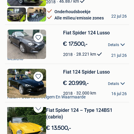
Mijn
46.887
km
2018
Favorieten
Onderhoudsboekje
maxautocollection
22 jul 26
Alle milieu/emissie zones
Seraing
Fiat Spider 124 Lusso
Bewaren
€ 17.500,-
Details
in
Peggy
Mijn
28.221
km
2018
21 jul 26
Westerlo
Favorieten
Fiat 124 Spider Lusso
Bewaren
€ 20.999,-
Details
in
Car Center Miguel
Mijn
32.000
km
2018
16 jul 26
Ruien + Deel Van Avelgem En Waarmaarde
Favorieten
Fiat Spider 124 – Type 124BS1
Bewaren
(cabrio)
in
Mijn
€ 13.500,-
Favorieten