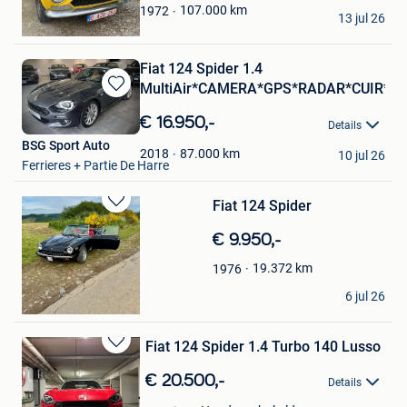
Paul
107.000
km
1972
13 jul 26
Oostkamp
Fiat 124 Spider 1.4
MultiAir*CAMERA*GPS*RADAR*CUIR*L
Bewaren
in
€ 16.950,-
Details
Mijn
BSG Sport Auto
Favorieten
87.000
km
2018
10 jul 26
Ferrieres + Partie De Harre
Fiat 124 Spider
Bewaren
in
€ 9.950,-
Mijn
Favorieten
19.372
km
1976
Yannick
6 jul 26
Reuland
Fiat 124 Spider 1.4 Turbo 140 Lusso
Bewaren
in
€ 20.500,-
Details
Mijn
Favorieten