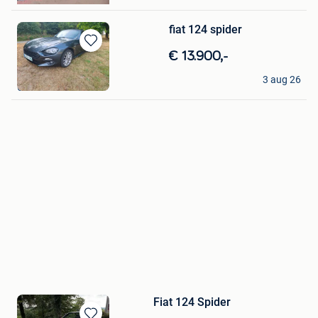
fiat 124 spider
Bewaren
€ 13.900,-
in
Garage Rousselet
Mijn
3 aug 26
Cerfontaine
Favorieten
Fiat 124 Spider