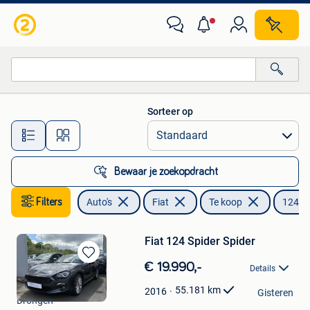
Fiat
Sorteer op
Alle afstanden…
Bewaar je zoekopdracht
Filters
Auto's
Fiat
Te koop
124 Sp
Fiat 124 Spider Spider
Bewaren
€ 19.990,-
Details
in
Garage Gent Motors
Mijn
55.181
km
2016
Gisteren
Drongen
Bewaren
Favorieten