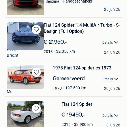
Handgeschakeld
Benzine
Damien LO BRIGLIO
25 jun 26
Ixelles
Fiat 124 Spider 1.4 MultiAir Turbo - S-
Design (Full Option)
Bewaren
in
€ 21.950,-
Details
Mijn
Peter
Favorieten
32.350
km
2018
24 jun 26
Brecht
1973 Fiat 124 spider cs 1973
Bewaren
Gereserveerd
Details
in
Ronny Luypaers
Mijn
197.500
km
1973
20 jun 26
Mol
Favorieten
Fiat 124 Spider
Bewaren
€ 19.490,-
Details
in
Jochen
Mijn
33.900
km
2016
3 jun 26