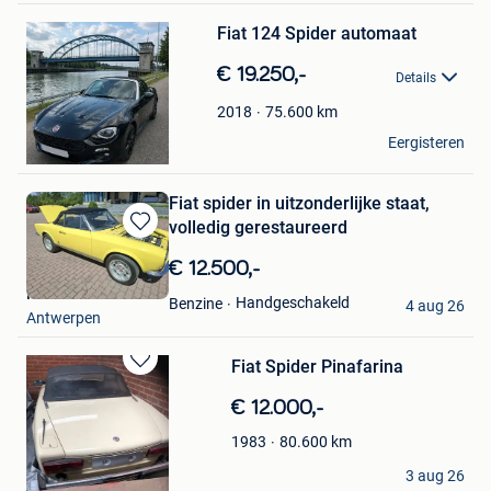
in
Mijn
Fiat 124 Spider automaat
Favorieten
€ 19.250,-
Details
75.600
km
2018
Villa le bon gite
Eergisteren
Genk
Fiat spider in uitzonderlijke staat,
volledig gerestaureerd
Bewaren
in
€ 12.500,-
Mijn
RACE POINT Nr 77
Favorieten
Handgeschakeld
Benzine
4 aug 26
Antwerpen
Fiat Spider Pinafarina
Bewaren
in
€ 12.000,-
Mijn
Favorieten
80.600
km
1983
Pol
3 aug 26
Hekelgem