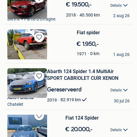
Bewaren
€ 19.500,-
Details
in
jj
Mijn
40.500
km
2018
2 aug 26
Bertrix + Partie D'Offagne
Favorieten
Fiat spider
Bewaren
€ 1.950,-
in
Hendrickx
0
km
1971
Mijn
1 aug 26
Zoersel & Deel Brecht
Favorieten
Abarth 124 Spider 1.4 MultiAir
SPORT CABRİOLET CUİR XENON
Bewaren
in
Gereserveerd
Details
Mijn
Auto Panama
Favorieten
82.919
km
2019
30 jul 26
Chatelet
Fiat 124 Spider
Bewaren
in
€ 20.000,-
Details
Mijn