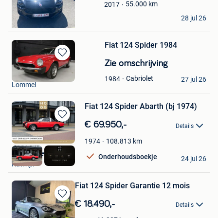
Favorieten
55.000
km
2017
COURTOIS IVAN
28 jul 26
Rognee
Fiat 124 Spider 1984
Bewaren
Zie omschrijving
in
r
Cabriolet
1984
Mijn
27 jul 26
Lommel
Favorieten
Fiat 124 Spider Abarth (bj 1974)
Bewaren
€ 69.950,-
Details
in
Mijn
108.813
km
1974
Favorieten
HooG Selections
Onderhoudsboekje
24 jul 26
Katwijk
Fiat 124 Spider Garantie 12 mois
Bewaren
€ 18.490,-
Details
in