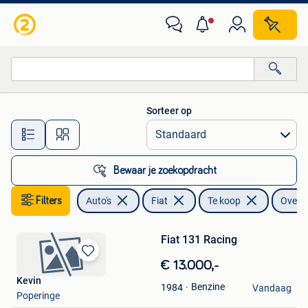
Fiat
Sorteer op
Alle afstanden…
Bewaar je zoekopdracht
Filters
Auto's
Fiat
Te koop
Overig
Fiat 131 Racing
Bewaren
€ 13.000,-
in
Kevin
Benzine
1984
Mijn
Vandaag
Poperinge
Bewaren
Favorieten