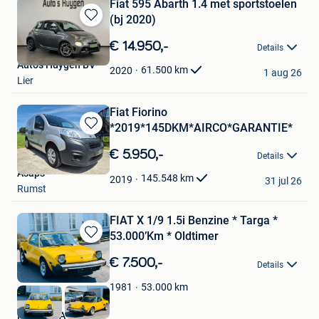
Fiat 595 Abarth 1.4 met sportstoelen
(bj 2020)
Bewaren
in
€ 14.950,-
Details
Mijn
Auto's Huygen BV
Favorieten
61.500
km
2020
1 aug 26
Lier
Fiat Fiorino
*2019*145DKM*AIRCO*GARANTIE*
Bewaren
in
€ 5.950,-
Details
Mijn
Asaps
Favorieten
145.548
km
2019
31 jul 26
Rumst
FIAT X 1/9 1.5i Benzine * Targa *
53.000’Km * Oldtimer
Bewaren
in
€ 7.500,-
Details
Mijn
Favorieten
53.000
km
1981
M&Z BVBA