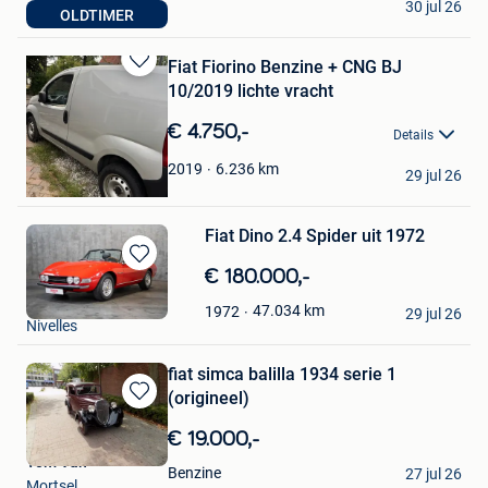
30 jul 26
OLDTIMER
Temse
Fiat Fiorino Benzine + CNG BJ
Bewaren
10/2019 lichte vracht
in
Mijn
€ 4.750,-
Details
Favorieten
emma
6.236
km
2019
29 jul 26
Wommelgem
Fiat Dino 2.4 Spider uit 1972
Bewaren
€ 180.000,-
in
DriveCity Sales
47.034
km
1972
Mijn
29 jul 26
Nivelles
Favorieten
fiat simca balilla 1934 serie 1
(origineel)
Bewaren
in
€ 19.000,-
Mijn
Tom Van
Favorieten
Benzine
27 jul 26
Mortsel