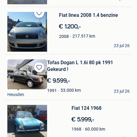
Quevy-Le-Petit
Fiat linea 2008 1.4 benzine
Bewaren
in
€ 1.200,-
Mijn
Favorieten
217.517
km
2008
Krystian
23 jul 26
Lendelede
Tofas Dogan L 1.6i 80 pk 1991
Gekeurd !
Bewaren
in
€ 9.599,-
Mijn
Garage Temur
Favorieten
53.000
km
1991
23 jul 26
Heusden
Bewaren
in
Mijn
Fiat 124 1968
Favorieten
€ 5.999,-
60.000
km
1968
Pellegrino Greco