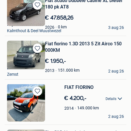
Fiat Scudo Dubbele Cabine XL Diesel
180 pk AT8
Bewaren
in
€ 47.858,26
Mijn
Frijters Kalmthout
Favorieten
0
km
2026
3 aug 26
Kalmthout & Deel Wuustwezel
Fiat fiorino 1.3D 2013 5 Zit Airco 150
000KM
Bewaren
in
€ 1.950,-
Mijn
b-Automotive
Favorieten
151.000
km
2013
2 aug 26
Zemst
FIAT FIORINO
Bewaren
€ 4.200,-
Details
in
Mijn
149.000
km
2014
Favorieten
Ali
2 aug 26
Glain & Partie Ans