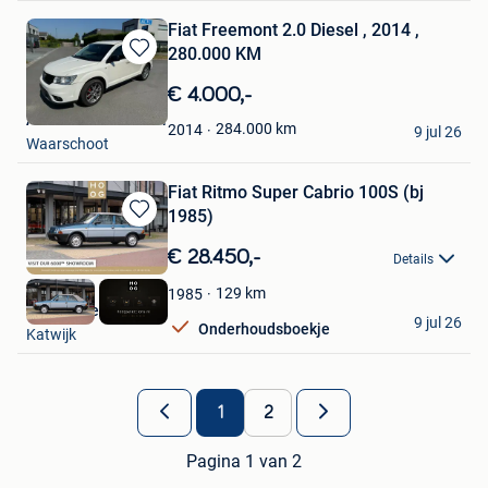
Fiat Freemont 2.0 Diesel , 2014 ,
280.000 KM
Bewaren
in
€ 4.000,-
Mijn
Autohandel De Moor
Favorieten
284.000
km
2014
9 jul 26
Waarschoot
Fiat Ritmo Super Cabrio 100S (bj
1985)
Bewaren
in
€ 28.450,-
Details
Mijn
Favorieten
129
km
1985
HooG Selections
9 jul 26
Onderhoudsboekje
Katwijk
1
2
Pagina 1 van 2