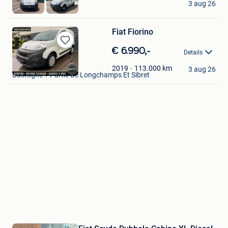
3 aug 26
Niel
Fiat Fiorino
Bewaren
€ 6.990,-
Details
in
Hunocar
Mijn
113.000
km
2019
3 aug 26
Bastogne + Partie De Longchamps Et Sibret
Favorieten