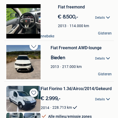
in
Mijn
Fiat freemond
Favorieten
€ 8.500,-
Details
114.000
km
2013
Jan Bulcke
Gisteren
Langemark + Deel Zonnebeke
Fiat Freemont AWD-lounge
Bewaren
in
Bieden
Details
Mijn
Favorieten
217.000
km
2013
aeted
Gisteren
Amay
Fiat Fiorino 1.3d/Airco/2014/Gekeurd
Bewaren
€ 2.999,-
Details
in
Mijn
228.713
km
2014
Favorieten
Alle milieu/emissie zones
RS Cars & Motors