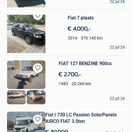
22 jul 26
Chatelet
Fiat 7 plaats
Bewaren
in
€ 4.000,-
Mijn
Favorieten
370.145
km
2014
Maria
22 jul 26
Roeselare
FIAT 127 BENZINE 900cc
Bewaren
€ 2.700,-
in
20.260
km
1983
Mijn
Favorieten
Sutera Cars
22 jul 26
Maurage
Fiat I 730 LC Passion SolarPanels
AIRCO FIAT 3.5ton
Bewaren
in