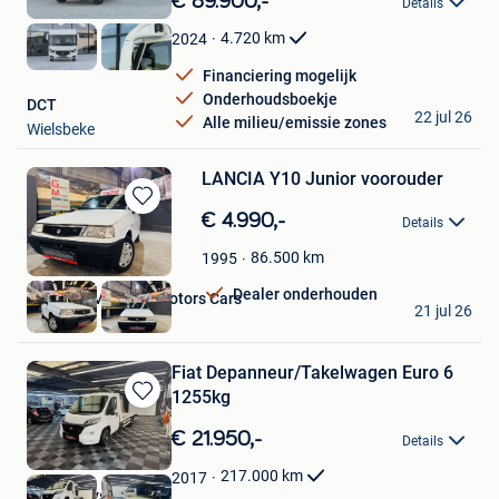
€ 89.900,-
Details
Mijn
Favorieten
4.720
km
2024
Financiering mogelijk
Onderhoudsboekje
DCT
22 jul 26
Alle milieu/emissie zones
Wielsbeke
LANCIA Y10 Junior voorouder
Bewaren
€ 4.990,-
Details
in
Mijn
86.500
km
1995
Favorieten
Dealer onderhouden
Gabriele Mazzara Motors Cars
21 jul 26
Jemeppe
Fiat Depanneur/Takelwagen Euro 6
1255kg
Bewaren
in
€ 21.950,-
Details
Mijn
Favorieten
217.000
km
2017
Auto Denys