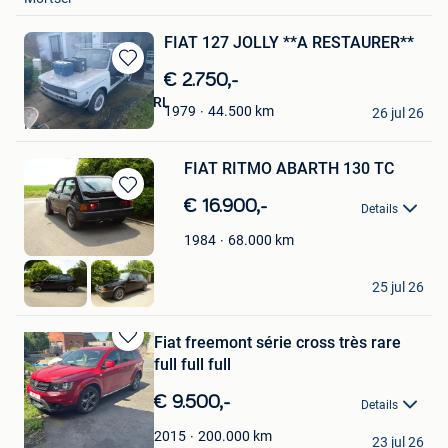
FIAT 127 JOLLY **A RESTAURER**
Bewaren
€ 2.750,-
in
WATTIEZ MOTORS SRL
44.500
km
1979
Mijn
26 jul 26
Frameries
Favorieten
FIAT RITMO ABARTH 130 TC
Bewaren
€ 16.900,-
Details
in
Mijn
68.000
km
1984
Favorieten
Huguesv
25 jul 26
Thines
Fiat freemont série cross très rare
Bewaren
full full full
in
Mijn
€ 9.500,-
Details
Favorieten
philippe
200.000
km
2015
23 jul 26