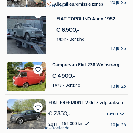
20 jul 26
Alle milieu/emissie zones
Lokeren+Deel Overmere En Zele
FIAT TOPOLINO Anno 1952
Bewaren
in
Mijn
€ 8.500,-
Favorieten
Benzine
1952
Gran Sasso
17 jul 26
Genk
Campervan Fiat 238 Weinsberg
Bewaren
€ 4.900,-
in
Laurence
Benzine
1977
Mijn
13 jul 26
Mons
Favorieten
FIAT FREEMONT 2.0d 7 zitplaatsen
Bewaren
€ 7.350,-
Details
in
Ria Cars
Mijn
156.000
km
2011
10 jul 26
Oostende Zandvoorde +Oostende
Favorieten