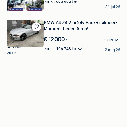
Favorieten
999.999
km
2005
Route 66 Auctions
31 jul 26
Waalwijk
BMW Z4 Z4 2.5i 24v Pack-6 cilinder-
Manueel-Leder-Airco!
Bewaren
in
€ 12.000,-
Details
Mijn
JP-Cars
Favorieten
196.748
km
2003
2 aug 26
Zulte