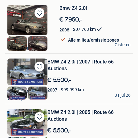
Bmw Z4 2.0I
Bewaren
€ 7.950,-
in
207.763
km
2008
Mijn
Favorieten
Alle milieu/emissie zones
Eldarcars
Gisteren
Desselgem
BMW Z4 2.0i | 2007 | Route 66
Auctions
Bewaren
in
€ 5.500,-
Mijn
Favorieten
999.999
km
2007
Route 66 Auctions
31 jul 26
Waalwijk
BMW Z4 2.0i | 2005 | Route 66
Auctions
Bewaren
in
€ 5.500,-
Mijn