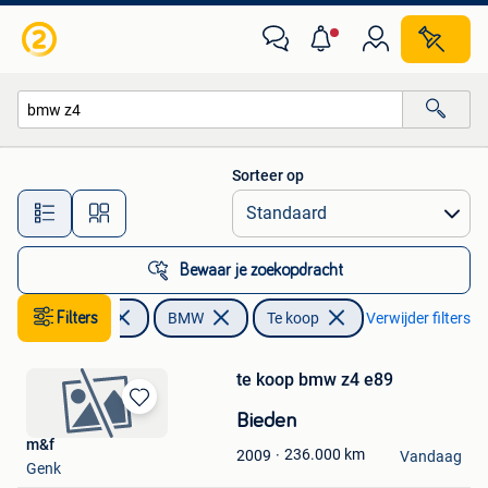
BMW
Sorteer op
Alle afstanden…
Bewaar je zoekopdracht
Filters
Auto's
BMW
Te koop
Verwijder filters
te koop bmw z4 e89
Bewaren
Bieden
in
m&f
236.000
km
2009
Mijn
Vandaag
Genk
Favorieten