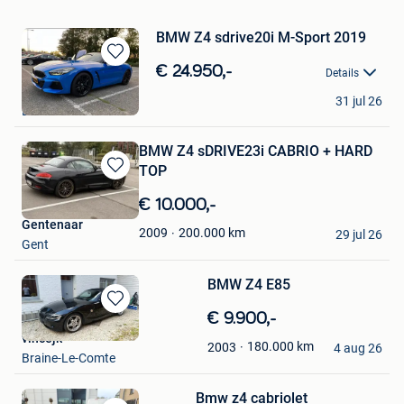
BMW Z4 sdrive20i M-Sport 2019
Bewaren
€ 24.950,-
Details
in
Ralf Meuleners
31 jul 26
Mijn
Brussel
Favorieten
BMW Z4 sDRIVE23i CABRIO + HARD
TOP
Bewaren
in
€ 10.000,-
Mijn
Gentenaar
Favorieten
200.000
km
2009
29 jul 26
Gent
BMW Z4 E85
Bewaren
€ 9.900,-
in
vincejk
180.000
km
2003
Mijn
4 aug 26
Braine-Le-Comte
Favorieten
Bmw z4 cabriolet