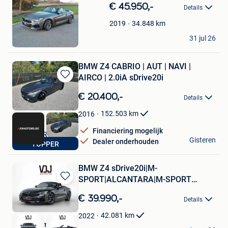
Bewaren
€ 45.950,-
Details
in
Mijn
34.848
km
2019
Favorieten
Classic Corner
31 jul 26
Lubbeek
BMW Z4 CABRIO | AUT | NAVI |
AIRCO | 2.0iA sDrive20i
Bewaren
in
€ 20.400,-
Details
Mijn
Favorieten
152.503
km
2016
Financiering mogelijk
A1 MOTORS BE
Gisteren
Dealer onderhouden
TOPPER
Bilzen
BMW Z4 sDrive20i|M-
SPORT|ALCANTARA|M-SPORT
Bewaren
ZETELS|SFEERVERL.
in
€ 39.990,-
Details
Mijn
Favorieten
42.081
km
2022
VDJ Automotive