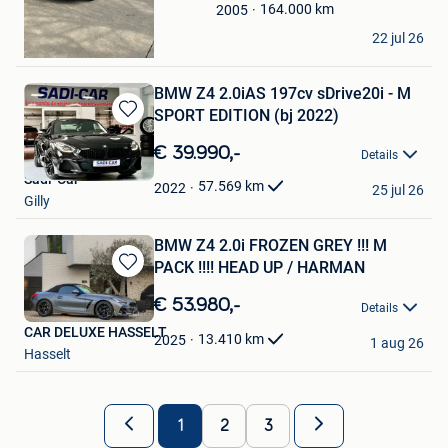
Favorieten
164.000
km
2005
NB_Exod
22 jul 26
Masbourg
BMW Z4 2.0iAS 197cv sDrive20i - M
SPORT EDITION (bj 2022)
Bewaren
in
€ 39.990,-
Details
Mijn
Sadi-Car
Favorieten
57.569
km
2022
25 jul 26
Gilly
BMW Z4 2.0i FROZEN GREY !!! M
PACK !!!! HEAD UP / HARMAN
Bewaren
in
€ 53.980,-
Details
Mijn
CAR DELUXE HASSELT
Favorieten
13.410
km
2025
1 aug 26
Hasselt
1
2
3