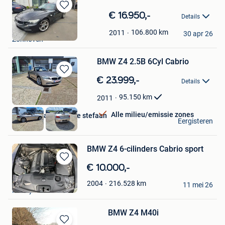
Bewaren
€ 16.950,-
Details
in
Tony Schepers
Mijn
106.800
km
2011
30 apr 26
Zonhoven
Favorieten
BMW Z4 2.5B 6Cyl Cabrio
Bewaren
€ 23.999,-
Details
in
Mijn
95.150
km
2011
Favorieten
Alle milieu/emissie zones
v&s cars van de keere stefaan
Eergisteren
Brugge
BMW Z4 6-cilinders Cabrio sport
Bewaren
€ 10.000,-
in
Filip
216.528
km
2004
Mijn
11 mei 26
Kortrijk
Favorieten
BMW Z4 M40i