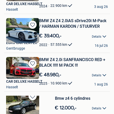
CAR DELUXE HASSELT
Favorieten
22.900
km
2024
3 aug 26
Hasselt
BMW Z4 Z4 2.0iAS sDrive20i M-Pack
/ HARMAN KARDON / STUURVER
Bewaren
in
€ 39.400,-
Details
Mijn
EURO CAR CENTER
Favorieten
57.555
km
2022
16 jul 26
Gentbrugge
BMW Z4 2.0i SANFRANCISCO RED +
BLACK !!!!! M PACK !!!
Bewaren
in
€ 48.980,-
Details
Mijn
CAR DELUXE HASSELT
Favorieten
10.900
km
2025
1 aug 26
Hasselt
Bmw z4 6 cylindres
Bewaren
in
€ 12.000,-
Details
Mijn