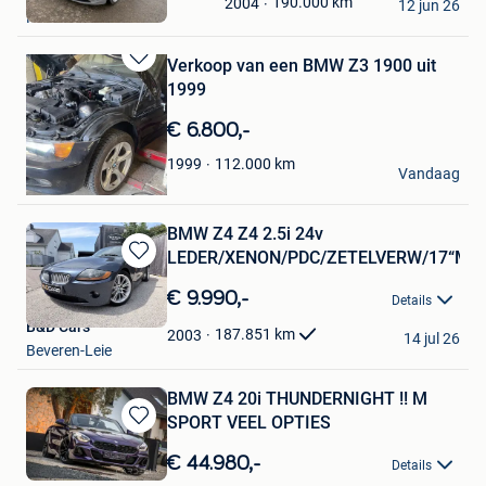
190.000
km
2004
Mijn
12 jun 26
Ham-Sur-Heure
Favorieten
Verkoop van een BMW Z3 1900 uit
Bewaren
1999
in
Mijn
€ 6.800,-
Favorieten
Alfaromeo
112.000
km
1999
Vandaag
Ath
BMW Z4 Z4 2.5i 24v
LEDER/XENON/PDC/ZETELVERW/17“M
Bewaren
in
€ 9.990,-
Details
Mijn
B&D Cars
Favorieten
187.851
km
2003
14 jul 26
Beveren-Leie
BMW Z4 20i THUNDERNIGHT !! M
SPORT VEEL OPTIES
Bewaren
in
€ 44.980,-
Details
Mijn