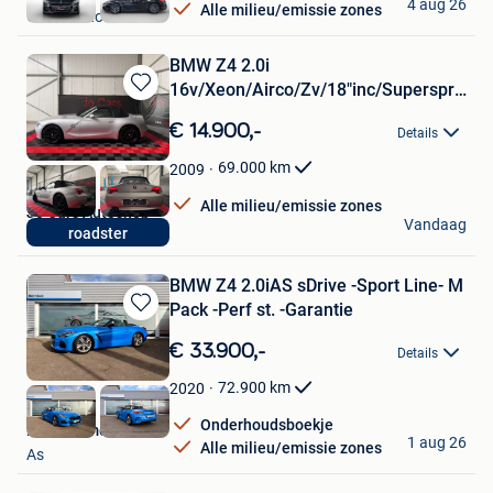
4 aug 26
Alle milieu/emissie zones
Grobbendonk
BMW Z4 2.0i
16v/Xeon/Airco/Zv/18"inc/Supersprint/
Bewaren
!/
in
€ 14.900,-
Details
Mijn
Favorieten
69.000
km
2009
Alle milieu/emissie zones
Jo Cars Autoshop
Vandaag
roadster
Oostham
BMW Z4 2.0iAS sDrive -Sport Line- M
Pack -Perf st. -Garantie
Bewaren
in
€ 33.900,-
Details
Mijn
Favorieten
72.900
km
2020
Onderhoudsboekje
RW Automobiel
1 aug 26
Alle milieu/emissie zones
As