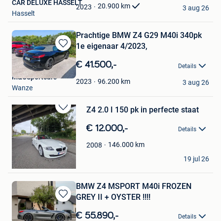
CAR DELUXE HASSELT
Favorieten
20.900
km
2023
3 aug 26
Hasselt
Prachtige BMW Z4 G29 M40i 340pk
1e eigenaar 4/2023,
Bewaren
in
€ 41.500,-
Details
Mijn
M&CSportcars
Favorieten
96.200
km
2023
3 aug 26
Wanze
Z4 2.0 I 150 pk in perfecte staat
Bewaren
in
€ 12.000,-
Details
Mijn
Favorieten
146.000
km
2008
Ste
19 jul 26
Seraing
BMW Z4 MSPORT M40i FROZEN
GREY II + OYSTER !!!!
Bewaren
in
€ 55.890,-
Details
Mijn