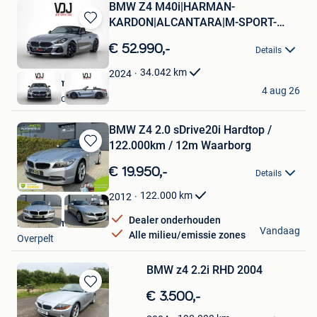
BMW Z4 M40i|HARMAN-
KARDON|ALCANTARA|M-SPORT-
Bewaren
STOELEN|HEAD-UP|
in
€ 52.990,-
Details
Mijn
Favorieten
34.042
km
2024
VDJ Automotive
4 aug 26
Grobbendonk
BMW Z4 2.0 sDrive20i Hardtop /
122.000km / 12m Waarborg
Bewaren
in
€ 19.950,-
Details
Mijn
Favorieten
122.000
km
2012
Dealer onderhouden
PCS Automotive
Vandaag
Alle milieu/emissie zones
Overpelt
BMW z4 2.2i RHD 2004
Bewaren
€ 3.500,-
in
Danis