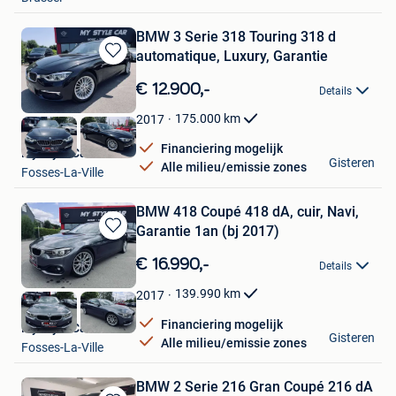
BMW 3 Serie 318 Touring 318 d
automatique, Luxury, Garantie
Bewaren
in
€ 12.900,-
Details
Mijn
Favorieten
175.000
km
2017
Financiering mogelijk
My Style Car
Gisteren
Alle milieu/emissie zones
Fosses-La-Ville
BMW 418 Coupé 418 dA, cuir, Navi,
Garantie 1an (bj 2017)
Bewaren
in
€ 16.990,-
Details
Mijn
Favorieten
139.990
km
2017
Financiering mogelijk
My Style Car
Gisteren
Alle milieu/emissie zones
Fosses-La-Ville
BMW 2 Serie 216 Gran Coupé 216 dA