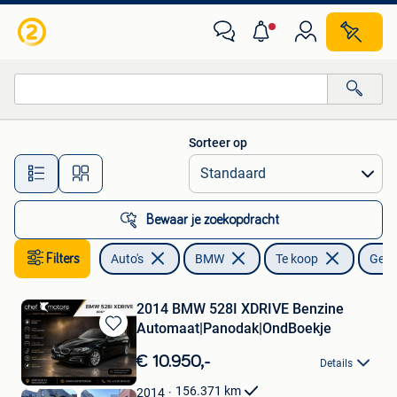
BMW
Sorteer op
Alle afstanden…
Bewaar je zoekopdracht
Filters
Auto's
BMW
Te koop
Gebr
2014 BMW 528I XDRIVE Benzine
Automaat|Panodak|OndBoekje
Bewaren
in
€ 10.950,-
Details
Mijn
Favorieten
156.371
km
2014