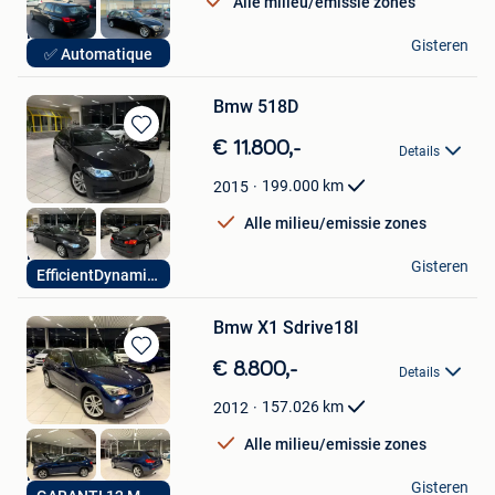
Alle milieu/emissie zones
Hak Auto
Gisteren
✅ Automatique
Lendelede
Bmw 518D
Bewaren
€ 11.800,-
Details
in
Mijn
199.000
km
2015
Favorieten
Alle milieu/emissie zones
Hak Auto
Gisteren
EfficientDynamics
Lendelede
Bmw X1 Sdrive18I
Bewaren
€ 8.800,-
Details
in
Mijn
157.026
km
2012
Favorieten
Alle milieu/emissie zones
Hak Auto
Gisteren