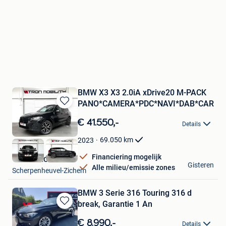
BMW X3 X3 2.0iA xDrive20 M-PACK
PANO*CAMERA*PDC*NAVI*DAB*CAR
Bewaren
in
€ 41.550,-
Details
Mijn
Favorieten
69.050
km
2023
Financiering mogelijk
VTRON MOBILITY
Gisteren
Alle milieu/emissie zones
Scherpenheuvel-Zichem
BMW 3 Serie 316 Touring 316 d
break, Garantie 1 An
Bewaren
in
€ 8.990,-
Details