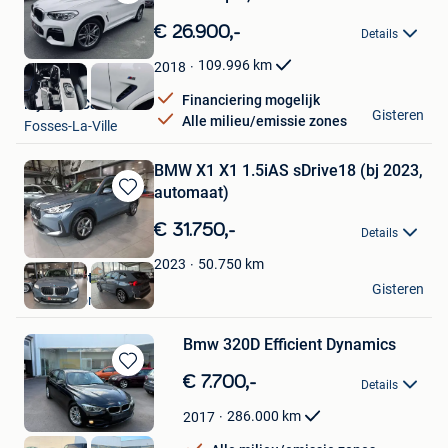
Bewaren
in
€ 26.900,-
Details
Mijn
Favorieten
109.996
km
2018
Financiering mogelijk
My Style Car
Gisteren
Alle milieu/emissie zones
Fosses-La-Ville
BMW X1 X1 1.5iAS sDrive18 (bj 2023,
automaat)
Bewaren
in
€ 31.750,-
Details
Mijn
Favorieten
50.750
km
2023
Status Motors
Gisteren
Dendermonde
Bmw 320D Efficient Dynamics
Bewaren
€ 7.700,-
Details
in
Mijn
286.000
km
2017
Favorieten