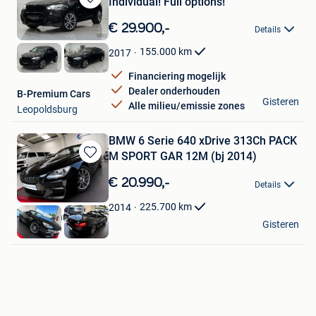
Individual! Full options!
Bewaren
in
€ 29.900,-
Details
Mijn
Favorieten
155.000
km
2017
Financiering mogelijk
Dealer onderhouden
B-Premium Cars
Gisteren
Alle milieu/emissie zones
Leopoldsburg
BMW 6 Serie 640 xDrive 313Ch PACK
M SPORT GAR 12M (bj 2014)
Bewaren
in
€ 20.990,-
Details
Mijn
Favorieten
225.700
km
2014
Europe Cars Trading
Gisteren
Aalbeke