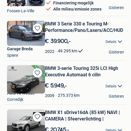
Financiering mogelijk
My Style Car
Gisteren
Alle milieu/emissie zones
Fosses-La-Ville
BMW 3 Serie 330 e Touring M-
Performance/Pano/Lasers/ACC/HUD
Bewaren
in
€ 39.900,-
Details
Mijn
Garage Breda
Favorieten
49.295
km
2022
Gisteren
Spiere
BMW 3-serie Touring 325i LCI High
Executive Automaat 6 cilin
Bewaren
in
€ 5.949,-
Details
Mijn
Auto vd Woude
Favorieten
275.373
km
2009
Gisteren
Gorredijk
BMW X1 sDrive16dA (85 kW) NAVI |
CAMERA | Sfeerverlichting |
Bewaren
in
€ 20.745,-
Details