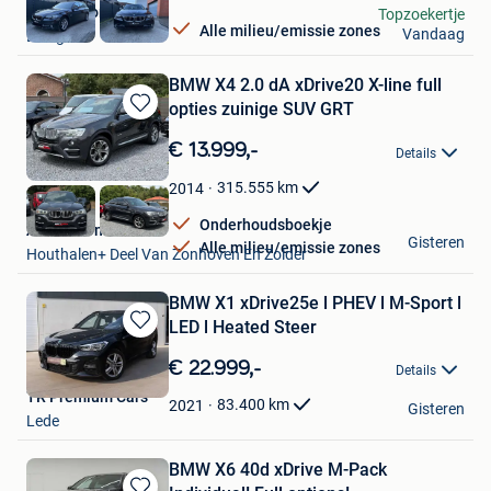
Chef Motors
Topzoekertje
Alle milieu/emissie zones
Vandaag
Evergem
BMW X4 2.0 dA xDrive20 X-line full
opties zuinige SUV GRT
Bewaren
in
€ 13.999,-
Details
Mijn
Favorieten
315.555
km
2014
Onderhoudsboekje
Auto's Carma
Gisteren
Alle milieu/emissie zones
Houthalen+ Deel Van Zonhoven En Zolder
BMW X1 xDrive25e l PHEV l M-Sport l
LED l Heated Steer
Bewaren
in
€ 22.999,-
Details
Mijn
TR Premium Cars
Favorieten
83.400
km
2021
Gisteren
Lede
BMW X6 40d xDrive M-Pack