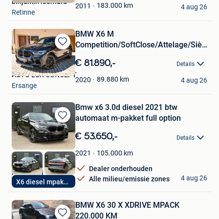
binjamin leornard
Favorieten
183.000
km
2011
4 aug 26
Retinne
BMW X6 M
Competition/SoftClose/Attelage/Sièges
Bewaren
ventil/Carbon
in
€ 81.890,-
Details
Mijn
AUTO LUX CONCEPT
Favorieten
89.880
km
2020
4 aug 26
Ersange
Bmw x6 3.0d diesel 2021 btw
automaat m-pakket full option
Bewaren
in
€ 53.650,-
Details
Mijn
Favorieten
105.000
km
2021
Dealer onderhouden
Auto’s nuri
4 aug 26
Alle milieu/emissie zones
X6 diesel mpakket
Heusden
BMW X6 30 X XDRIVE MPACK
220.000 KM