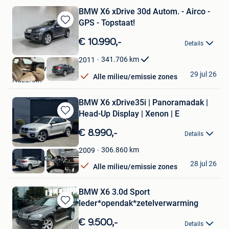
BMW X6 xDrive 30d Autom. - Airco -
GPS - Topstaat!
Bewaren
in
€ 10.990,-
Details
Mijn
Favorieten
341.706
km
2011
Provan Invest BV
29 jul 26
Alle milieu/emissie zones
Nazareth
BMW X6 xDrive35i | Panoramadak |
Head-Up Display | Xenon | E
Bewaren
in
€ 8.990,-
Details
Mijn
Favorieten
306.860
km
2009
Autoaanbod.nu
28 jul 26
Alle milieu/emissie zones
Boekel
BMW X6 3.0d Sport
leder*opendak*zetelverwarming
Bewaren
in
€ 9.500,-
Details
Mijn