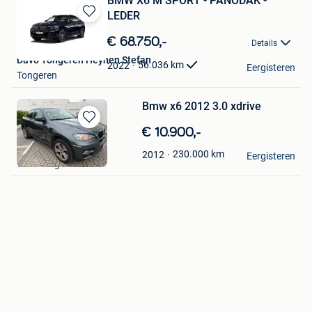
BMW X6 M SPORT - PANODAK -
LEDER
Bewaren
in
€ 68.750,-
Details
Mijn
Davo Tongeren Heynen Stefan
Favorieten
56.036
km
2022
Eergisteren
Tongeren
Bmw x6 2012 3.0 xdrive
Bewaren
€ 10.900,-
in
Bilal Begeshi
230.000
km
2012
Mijn
Eergisteren
Wommelgem
Favorieten