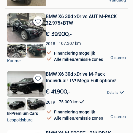
Vandaag
Berlaar
BMW X6 30d xDrive AUT M-PACK
32.975+BTW
Bewaren
in
€ 39.900,-
Mijn
Favorieten
107.307
km
2018
Financiering mogelijk
B&o Motors
Gisteren
Alle milieu/emissie zones
Kuurne
BMW X6 30d xDrive M-Pack
Individual! TV! Mega Full options!
Bewaren
in
€ 41.900,-
Details
Mijn
Favorieten
75.000
km
2019
Financiering mogelijk
B-Premium Cars
Gisteren
Alle milieu/emissie zones
Leopoldsburg