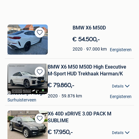
BMW X6 M50D
Bewaren
€ 54.500,-
in
ik
97.000
km
2020
Mijn
Eergisteren
Koersel
Favorieten
BMW X6 M50 M50D High Executive
M-Sport HUD Trekhaak Harman/K
Bewaren
in
€ 79.860,-
Details
Mijn
Autobedrijf Ploegh
Favorieten
59.876
km
2020
Eergisteren
Surhuisterveen
X6 40D xDRIVE 3.0D PACK M
SUBLIME
Bewaren
in
€ 17.950,-
Details
Mijn