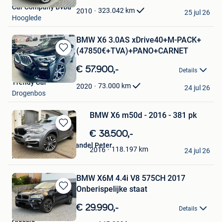
Car Company Bvba
Favorieten
323.042
km
2010
25 jul 26
Hooglede
BMW X6 3.0AS xDrive40+M-PACK+
(47850€+TVA)+PANO+CARNET
Bewaren
in
€ 57.900,-
Details
Mijn
Trendy Car
Favorieten
73.000
km
2020
24 jul 26
Drogenbos
BMW X6 m50d - 2016 - 381 pk
Bewaren
€ 38.500,-
in
SPRS Motors (Autohandel Peter
118.197
km
2016
Mijn
24 jul 26
Roeselare
Favorieten
BMW X6M 4.4i V8 575CH 2017
Onberispelijke staat
Bewaren
in
€ 29.990,-
Details
Mijn
Alessio
Favorieten