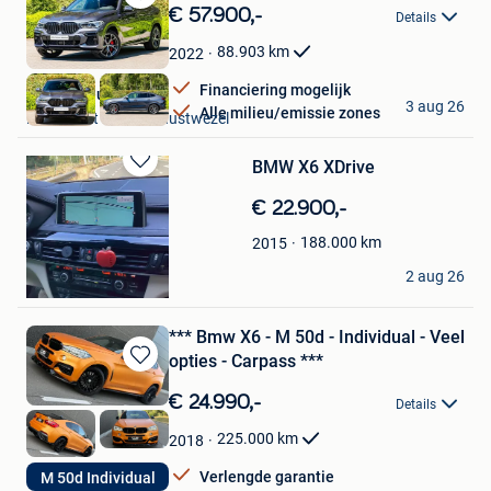
Bewaren
€ 57.900,-
Details
in
Mijn
88.903
km
2022
Favorieten
Financiering mogelijk
BMW Meeusen NV
3 aug 26
Alle milieu/emissie zones
Kalmthout & Deel Wuustwezel
BMW X6 XDrive
Bewaren
in
€ 22.900,-
Mijn
Favorieten
188.000
km
2015
Arsim Haxhija
2 aug 26
Vilvoorde
*** Bmw X6 - M 50d - Individual - Veel
opties - Carpass ***
Bewaren
in
€ 24.990,-
Details
Mijn
Favorieten
225.000
km
2018
Verlengde garantie
M 50d Individual