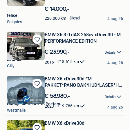
Bewaren
in
€ 14.000,-
Mijn
felice
Favorieten
Diesel
220.000
km
4 aug 26
Soignies
BMW X6 3.0 dAS 258cv xDrive30 - M
PERFORMANCE EDITION
Bewaren
in
€ 23.990,-
Details
Mijn
Sadi-Car
Favorieten
218.615
km
2016
4 aug 26
Gilly
BMW X6 xDrive30d *M-
PAKKET*PANO DAK*HUD*LASER*HK
Bewaren
SOUND*22"
in
€ 58.980,-
Details
Mijn
Garage Auto-elektro Peeters
Favorieten
119.786
km
2023
4 aug 26
Westmalle
BMW X6 xDrive30d