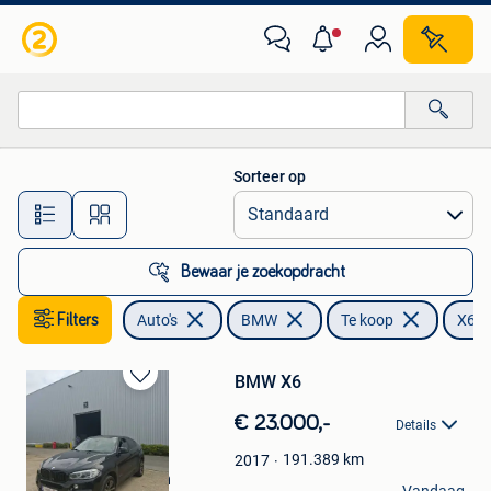
BMW
Sorteer op
Alle afstanden…
Bewaar je zoekopdracht
Filters
Auto's
BMW
Te koop
X6
BMW X6
Bewaren
in
€ 23.000,-
Details
Mijn
Favorieten
191.389
km
2017
Rostyslav Churevych