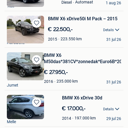
Mijn
Automaat
Diesel
1 aug 26
Tielt
Favorieten
BMW X6 xDrive50i M Pack – 2015
Bewaren
€ 22.500,-
Details
in
Fk motors
Mijn
223.550
km
2015
31 jul 26
Harelbeke
Favorieten
BMW X6
M50das*381CV*zonnedak*Euro6B*2016
Bewaren
in
€ 27.950,-
Mijn
Tim
Favorieten
235.000
km
2016
31 jul 26
Jumet
BMW X6 xDrive 30d
Bewaren
€ 17.000,-
Details
in
Michel
Mijn
197.000
km
2014
29 jul 26
Melle
Favorieten