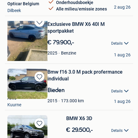
Onderhoudsboekje
Opticar Belgium
2 aug 26
Alle milieu/emissie zones
Dilbeek
Exclusieve BMW X6 40I M
Bewaren
sportpakket
in
Mijn
€ 79.900,-
Details
Favorieten
chris
Benzine
2025
1 aug 26
Kemzeke
Bmw f16 3.0 M pack profermance
individual
Bewaren
in
Bieden
Details
Mijn
Arno
Favorieten
173.000
km
2015
1 aug 26
Kuurne
BMW X6 3D
Bewaren
€ 29.500,-
Details
in
lieven lecluyse