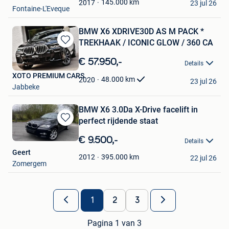
145.000
km
2017
23 jul 26
Fontaine-L'Eveque
BMW X6 XDRIVE30D AS M PACK *
TREKHAAK / ICONIC GLOW / 360 CA
Bewaren
in
€ 57.950,-
Details
Mijn
XOTO PREMIUM CARS
Favorieten
48.000
km
2020
23 jul 26
Jabbeke
BMW X6 3.0Da X-Drive facelift in
perfect rijdende staat
Bewaren
in
€ 9.500,-
Details
Mijn
Geert
Favorieten
395.000
km
2012
22 jul 26
Zomergem
1
2
3
Pagina 1 van 3