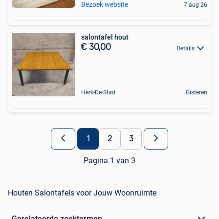
Bezoek website
7 aug 26
salontafel hout
€ 30,00
Details
Herk-De-Stad
Gisteren
1
2
3
Pagina 1 van 3
Houten Salontafels voor Jouw Woonruimte
Gerelateerde zoektermen