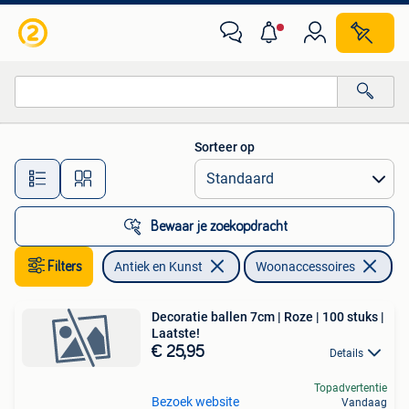
Antiek | Woonaccessoires
Sorteer op
Alle afstanden…
Bewaar je zoekopdracht
Filters
Antiek en Kunst
Woonaccessoires
Ve
Decoratie ballen 7cm | Roze | 100 stuks |
Laatste!
€ 25,95
Details
Topadvertentie
Bezoek website
Vandaag