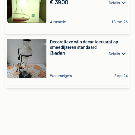
€ 39,00
Details
Assenede
18 mei 26
Decoratieve wijn decanteerkaraf op
smeedijzeren standaard
Bieden
Details
Wommelgem
2 apr 24