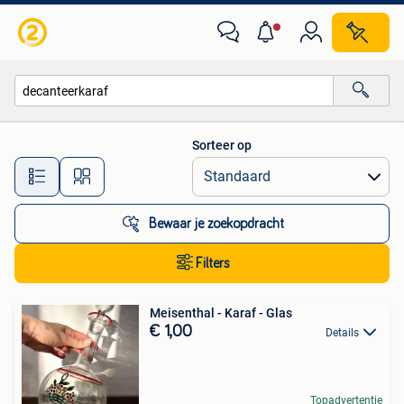
Alle categorieën…
Sorteer op
Alle afstanden…
Bewaar je zoekopdracht
Filters
Meisenthal - Karaf - Glas
€ 1,00
Details
Topadvertentie