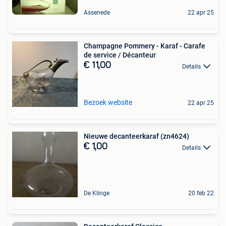
Assenede
22 apr 25
Champagne Pommery - Karaf - Carafe
de service / Décanteur
€ 11,00
Details
Bezoek website
22 apr 25
Nieuwe decanteerkaraf (zn4624)
€ 1,00
Details
De Klinge
20 feb 22