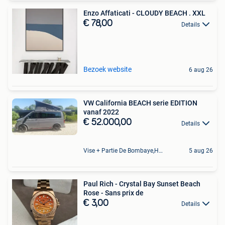
Enzo Affaticati - CLOUDY BEACH . XXL
€ 78,00
Details
Bezoek website
6 aug 26
VW California BEACH serie EDITION
vanaf 2022
€ 52.000,00
Details
Vise + Partie De Bombaye,Hac- Court, Hermalle-Ss-Argenteau
5 aug 26
Paul Rich - Crystal Bay Sunset Beach
Rose - Sans prix de
€ 3,00
Details