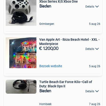
Xbox Series X|S Xbox One
Bieden
Details
Grimbergen
5 aug 26
Van Apple Art - Ibiza Beach Hotel - XXL -
Masterpiece
€ 1.200,00
Details
Bezoek website
5 aug 26
Turtle Beach Ear Force Kilo–Call of
Duty: Black Ops II
Bieden
Details
Hombeek
7 aug 26