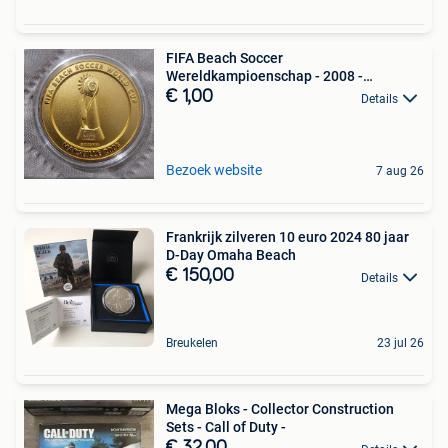
FIFA Beach Soccer
Wereldkampioenschap - 2008 -
Sportmedaille
€ 1,00
Details
Bezoek website
7 aug 26
Frankrijk zilveren 10 euro 2024 80 jaar
D-Day Omaha Beach
€ 150,00
Details
Breukelen
23 jul 26
Mega Bloks - Collector Construction
Sets - Call of Duty -