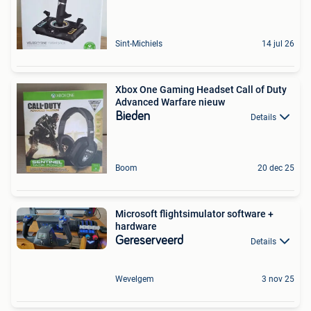
Sint-Michiels
14 jul 26
Xbox One Gaming Headset Call of Duty
Advanced Warfare nieuw
Bieden
Details
Boom
20 dec 25
Microsoft flightsimulator software +
hardware
Gereserveerd
Details
Wevelgem
3 nov 25