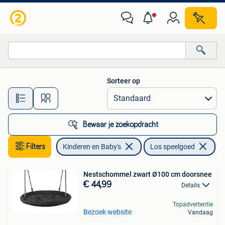
Speelgoed | Buiten | Los speelgoed
Sorteer op
Alle afstanden…
Bewaar je zoekopdracht
Filters
Kinderen en Baby's
Los speelgoed
Ver
Nestschommel zwart Ø100 cm doorsnee
€ 44,99
Details
Topadvertentie
Bezoek website
Vandaag