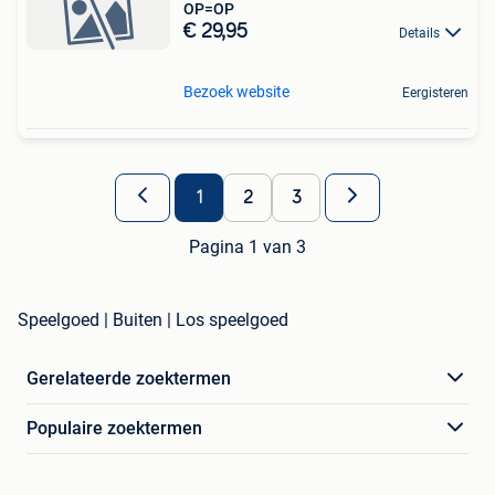
OP=OP
€ 29,95
Details
Bezoek website
Eergisteren
1
2
3
Pagina 1 van 3
Speelgoed | Buiten | Los speelgoed
Gerelateerde zoektermen
Populaire zoektermen