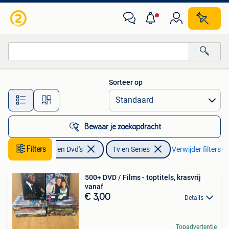
Dvd's | Tv en Series
Sorteer op
Alle afstanden…
Bewaar je zoekopdracht
Filters
Cd's en Dvd's
Tv en Series
Verwijder filters
500+ DVD / Films - toptitels, krasvrij
vanaf
€ 3,00
Details
Topadvertentie