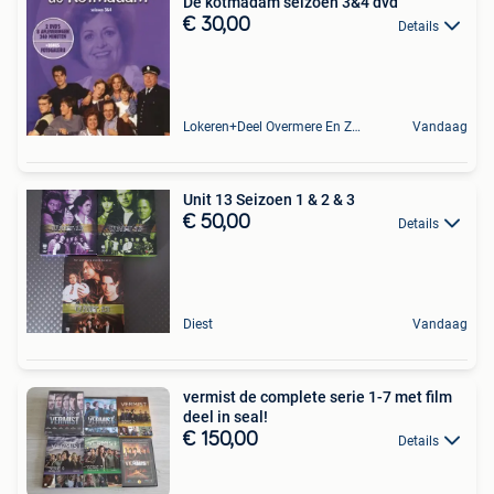
De kotmadam seizoen 3&4 dvd
€ 30,00
Details
Lokeren+Deel Overmere En Zele
Vandaag
Unit 13 Seizoen 1 & 2 & 3
€ 50,00
Details
Diest
Vandaag
vermist de complete serie 1-7 met film
deel in seal!
€ 150,00
Details