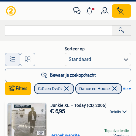
Cd's | Dance en House
Sorteer op
Alle afstanden…
Bewaar je zoekopdracht
Filters
Cd's en Dvd's
Dance en House
Verwijd
Junkie XL – Today (CD, 2006)
€ 6,95
Details
Topadvertentie
Bezoek website
Vandaag