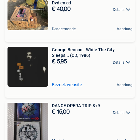
Dvd en cd
€ 40,00
Details
Dendermonde
Vandaag
George Benson - While The City
Sleeps... (CD, 1986)
€ 5,95
Details
Bezoek website
Vandaag
DANCE OPERA TRIP 8+9
€ 15,00
Details