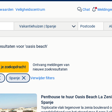
waarden
Veiligheidscentrum
Chat
Meldinge
Vakantiehuizen | Spanje
A
esultaten
voor 'oasis beach'
Ontvang meldingen van
 je zoekopdracht
nieuwe zoekresultaten
Spanje
Verwijder filters
Penthouse te huur Oasis Beach La Zen
Spanje
Toplocatie vlak tegenover la zenia boulevard 