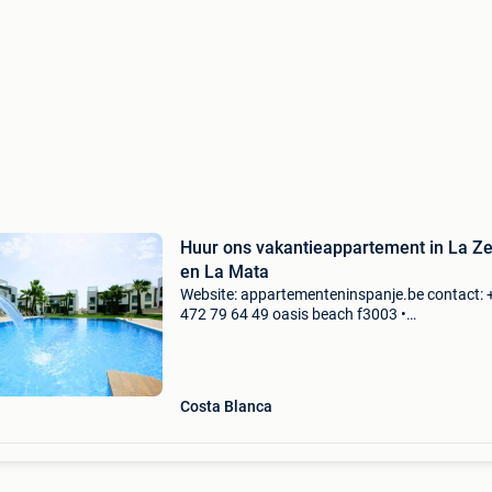
Huur ons vakantieappartement in La Ze
en La Mata
Website: appartementeninspanje.be contact: 
472 79 64 49 oasis beach f3003 •
registratienummer: vt-450374-a licensia turist
oasis beach números de registro de alquiler n
Registro alquile
Costa Blanca