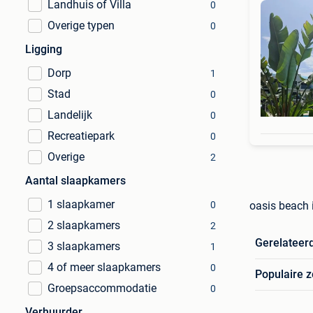
Landhuis of Villa
0
Overige typen
0
Ligging
Dorp
1
Stad
0
Landelijk
0
Recreatiepark
0
Overige
2
Aantal slaapkamers
1 slaapkamer
0
oasis beach 
2 slaapkamers
2
Gerelateer
3 slaapkamers
1
4 of meer slaapkamers
0
Populaire 
Groepsaccommodatie
0
Verhuurder