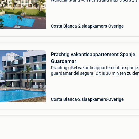
wandelafstand van het strand max 5 pers 2 sl
2 badkamer groot dakterras gemeenschappeli
zwembad tv vlaanderen / wifi
Costa Blanca
2 slaapkamers
Overige
Prachtig vakantieappartement Spanje
Guardamar
Prachtig glkvl vakantieappartement te spanje,
guardamar del segura. Dit is 30 min ten zuide
alicante airport. Gelegen in het prachtige com
oasis beach 13 in el raso. Twee 20m zwemba
met ap
Costa Blanca
2 slaapkamers
Overige