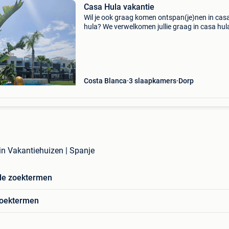
Casa Hula vakantie
Wil je ook graag komen ontspan(je)nen in cas
hula? We verwelkomen jullie graag in casa hul
boek nu jullie welverdiende vakantie in de spa
zon een modern gelijkvloers
nieuwbouwappartement van 202
Costa Blanca
3 slaapkamers
Dorp
in Vakantiehuizen | Spanje
de zoektermen
zoektermen