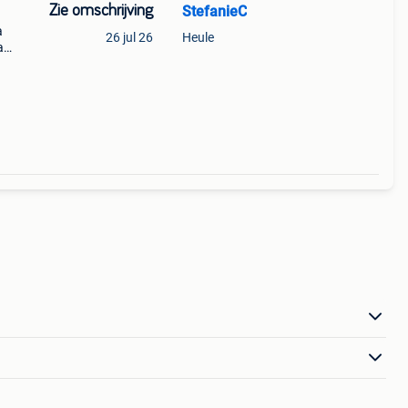
Zie omschrijving
StefanieC
a
26 jul 26
Heule
a
anse