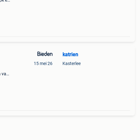
pk en
jk
Bieden
katrien
15 mei 26
Kasterlee
n van
plex
den