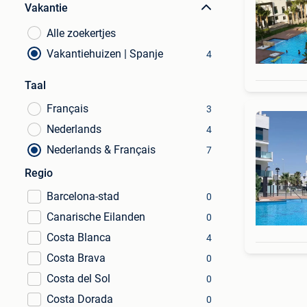
Vakantie
Alle zoekertjes
Vakantiehuizen | Spanje
4
Taal
Français
3
Nederlands
4
Nederlands & Français
7
Regio
Barcelona-stad
0
Canarische Eilanden
0
Costa Blanca
4
Costa Brava
0
Costa del Sol
0
Costa Dorada
0