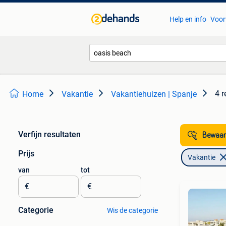
Help en info
Voor
4 r
Home
Vakantie
Vakantiehuizen | Spanje
Verfijn resultaten
Bewaar
Prijs
Vakantie
van
tot
€
€
Categorie
Wis de categorie