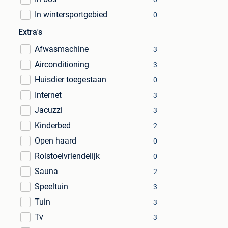
In wintersportgebied
0
Extra's
Afwasmachine
3
Airconditioning
3
Huisdier toegestaan
0
Internet
3
Jacuzzi
3
Kinderbed
2
Open haard
0
Rolstoelvriendelijk
0
Sauna
2
Speeltuin
3
Tuin
3
Tv
3