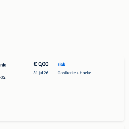
€ 0,00
rick
nia
31 jul 26
Oostkerke + Hoeke
+32
ica
úm.