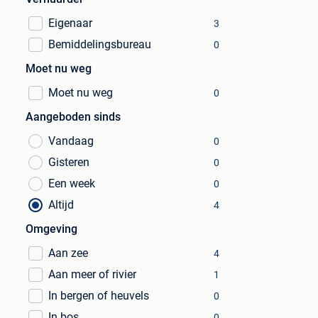
Eigenaar
3
Bemiddelingsbureau
0
Moet nu weg
Moet nu weg
0
Aangeboden sinds
Vandaag
0
Gisteren
0
Een week
0
Altijd
4
Omgeving
Aan zee
4
Aan meer of rivier
1
In bergen of heuvels
0
In bos
0