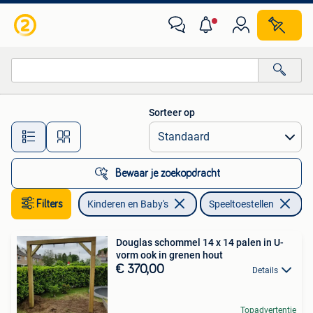
Speelgoed | Buiten | Speeltoestellen
Sorteer op
Alle afstanden…
Bewaar je zoekopdracht
Filters
Kinderen en Baby's
Speeltoestellen
Ve
Douglas schommel 14 x 14 palen in U-
vorm ook in grenen hout
€ 370,00
Details
Topadvertentie