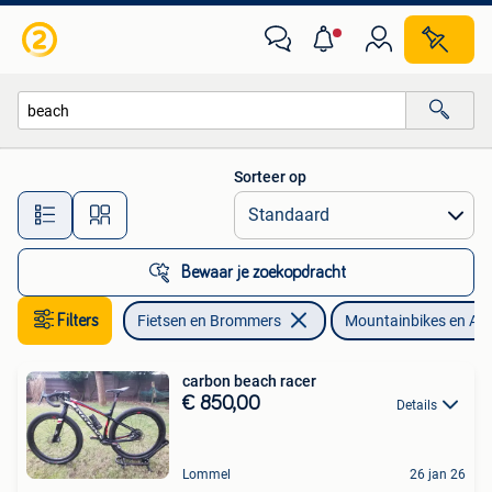
Fietsen | Mountainbikes en ATB
Sorteer op
Alle afstanden…
Bewaar je zoekopdracht
Filters
Fietsen en Brommers
Mountainbikes en AT
carbon beach racer
€ 850,00
Details
Lommel
26 jan 26