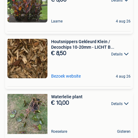
€ 5,00
Details
Laarne
4 aug 26
Houtsnippers Gekleurd Klein /
Decochips 10-20mm - LICHT B...
€ 8,50
Details
Bezoek website
4 aug 26
Waterlelie plant
€ 10,00
Details
Roeselare
Gisteren