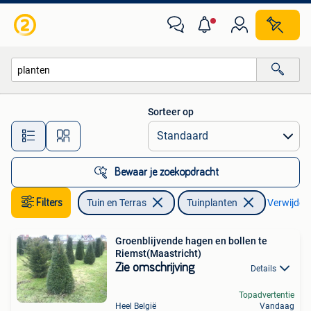
Planten | Tuinplanten
Sorteer op
Alle afstanden…
Bewaar je zoekopdracht
Filters
Tuin en Terras
Tuinplanten
Verwijder f
Groenblijvende hagen en bollen te
Riemst(Maastricht)
Zie omschrijving
Details
Topadvertentie
Heel België
Vandaag