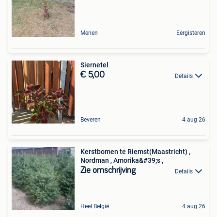
Menen
Eergisteren
Siernetel
€ 5,00
Details
Beveren
4 aug 26
Kerstbomen te Riemst(Maastricht) ,
Nordman , Amorika&#39;s ,
Zie omschrijving
Details
Heel België
4 aug 26