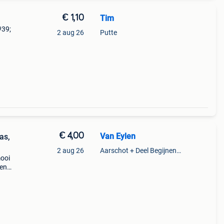
€ 1,10
Tim
#39;
2 aug 26
Putte
ssen
€ 4,00
Van Eylen
as,
2 aug 26
Aarschot + Deel Begijnendijk
ooi
een
en in