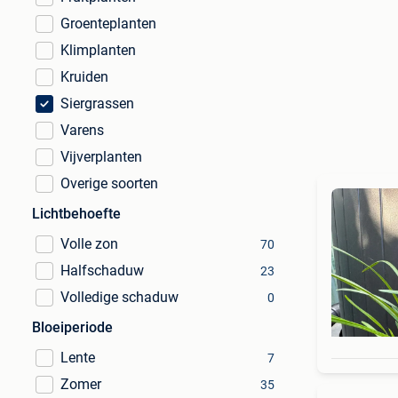
Groenteplanten
Klimplanten
Kruiden
Siergrassen
Varens
Vijverplanten
Overige soorten
Lichtbehoefte
Volle zon
70
Halfschaduw
23
Volledige schaduw
0
Bloeiperiode
Lente
7
Zomer
35