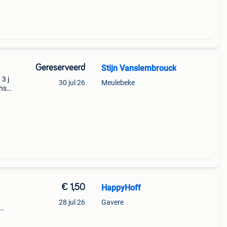
Gereserveerd
Stijn Vanslembrouck
3 j
30 jul 26
Meulebeke
ns
€ 1,50
HappyHoff
28 jul 26
Gavere
ende