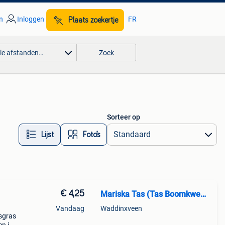
n
Inloggen
FR
Plaats zoekertje
lle afstanden…
Zoek
Sorteer op
Lijst
Foto’s
€ 4,25
Mariska Tas (Tas Boomkwekerij.nl)
Vandaag
Waddinxveen
tsgras