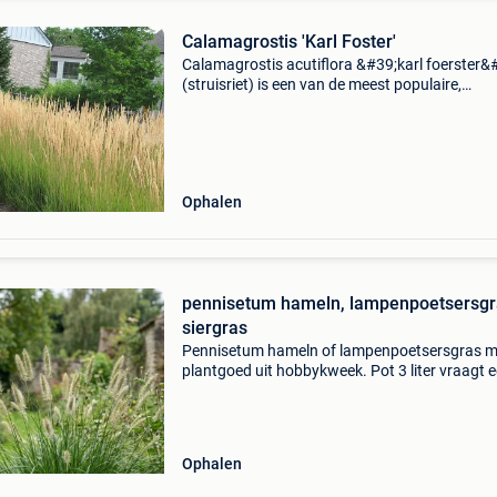
Calamagrostis 'Karl Foster'
Calamagrostis acutiflora &#39;karl foerster&
(struisriet) is een van de meest populaire,
betrouwbare en strak rechtopgaande siergra
voor de tuin. De plant vormt compacte pollen,
woeker
Ophalen
pennisetum hameln, lampenpoetsersgr
siergras
Pennisetum hameln of lampenpoetsersgras m
plantgoed uit hobbykweek. Pot 3 liter vraagt 
plaats in halfschaduw of volle zon. Volgroeide
hoogte is rond de 60 a 90 cm. Geeft sierlijke ar
het n
Ophalen