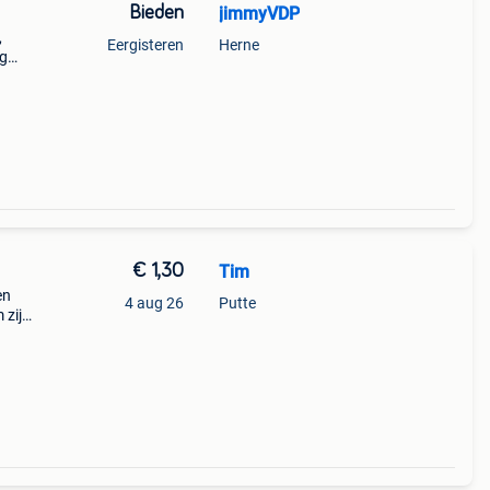
Bieden
jimmyVDP
,
Eergisteren
Herne
og
€ 1,30
Tim
en
4 aug 26
Putte
 zijn
jze.