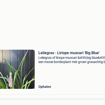
Leliegras - Liriope muscari 'Big Blue'
Leliegras of liriope muscari &#39;big blue&#39
een mooie borderplant met groen grasachtig 
en met vele aren met paarsblauwe aarvormig
bloemen. 10 Planten beschikbaar in een p9 po
Ophalen