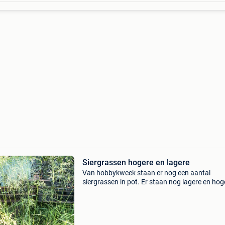
Siergrassen hogere en lagere
Van hobbykweek staan er nog een aantal
siergrassen in pot. Er staan nog lagere en hog
grassen, maar vaak geen grotere aantallen. Nu
je hoe ze er nu bij staan en kan je er de mooist
uitkiezen.