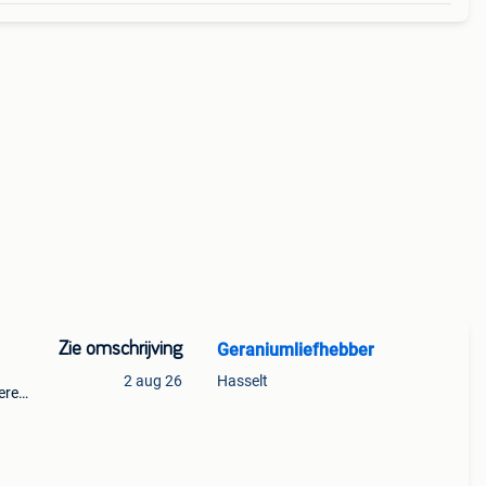
Zie omschrijving
Geraniumliefhebber
2 aug 26
Hasselt
ere
 zie
e