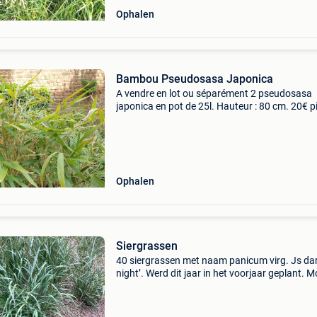
Ophalen
Bambou Pseudosasa Japonica
A vendre en lot ou séparément 2 pseudosasa
japonica en pot de 25l. Hauteur : 80 cm. 20€ p
Ophalen
Siergrassen
40 siergrassen met naam panicum virg. Js da
night’. Werd dit jaar in het voorjaar geplant. M
nu wegens andere ideeën. We vragen 1 euro p
stuk.