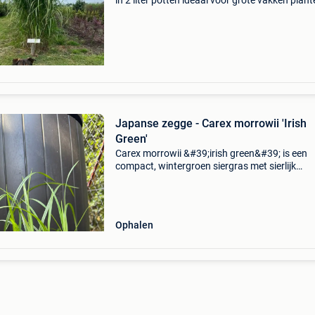
in 2 liter potten ideaal voor grote vakken plant
pot of tuin prijs per stuk eur 4,25 dit olifanteng
1 van grootste grassen die bestaat. Ka
Japanse zegge - Carex morrowii 'Irish
Green'
Carex morrowii &#39;irish green&#39; is een
compact, wintergroen siergras met sierlijk
overhangende, diepgroene bladeren dat het he
jaar door zijn frisse kleur behoudt. De plant w
zo&
Ophalen