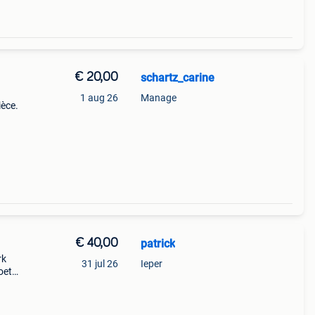
€ 20,00
schartz_carine
1 aug 26
Manage
ièce.
€ 40,00
patrick
rk
31 jul 26
Ieper
oet
er