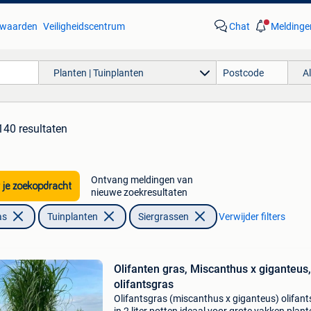
waarden
Veiligheidscentrum
Chat
Meldinge
Planten | Tuinplanten
A
140 resultaten
Ontvang meldingen van
 je zoekopdracht
nieuwe zoekresultaten
as
Tuinplanten
Siergrassen
Verwijder filters
Olifanten gras, Miscanthus x giganteus,
olifantsgras
Olifantsgras (miscanthus x giganteus) olifan