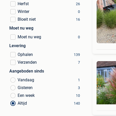
Herfst
26
Winter
0
Bloeit niet
16
Moet nu weg
Moet nu weg
0
Levering
Ophalen
139
Verzenden
7
Aangeboden sinds
Vandaag
1
Gisteren
3
Een week
10
Altijd
140