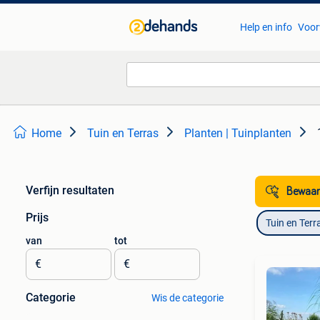
Help en info
Voor
Home
Tuin en Terras
Planten | Tuinplanten
Verfijn resultaten
Bewaar
Prijs
Tuin en Terr
van
tot
€
€
Categorie
Wis de categorie