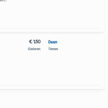
en in
ras is
€ 1,50
Daan
Gisteren
Tienen
le
ordt