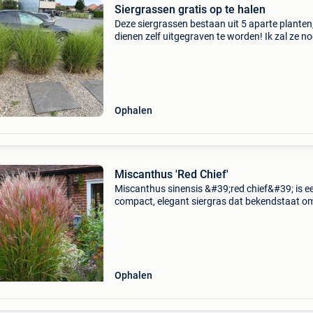
Siergrassen gratis op te halen
Deze siergrassen bestaan uit 5 aparte planten
dienen zelf uitgegraven te worden! Ik zal ze n
kortwieken.
Ophalen
Miscanthus 'Red Chief'
Miscanthus sinensis &#39;red chief&#39; is e
compact, elegant siergras dat bekendstaat om
rijke, dieprode herfstbloei en opgaande groeiwi
Het is een sterke, niet-woekerende vaste pl
Ophalen