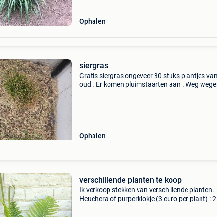
Ophalen
siergras
Gratis siergras ongeveer 30 stuks plantjes van 
oud . Er komen pluimstaarten aan . Weg wege
veranderen tuin
Ophalen
verschillende planten te koop
Ik verkoop stekken van verschillende planten.
Heuchera of purperklokje (3 euro per plant) : 2
soorten, paars en lime green. Deze groenblijv
winterharde planten doen het geweldig in de