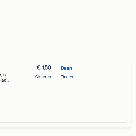
€ 1,50
Daan
; is
Gisteren
Tienen
blad
e
t