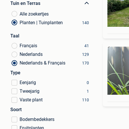
Tuin en Terras
Alle zoekertjes
Planten | Tuinplanten
140
Taal
Français
41
Nederlands
129
Nederlands & Français
170
Type
Eenjarig
0
Tweejarig
1
Vaste plant
110
Soort
Bodembedekkers
Fruitplanten