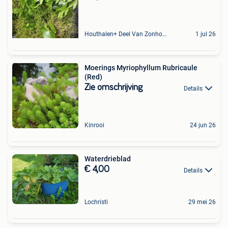
Houthalen+ Deel Van Zonhoven En Zolder
1 jul 26
Moerings Myriophyllum Rubricaule
(Red)
Zie omschrijving
Details
Kinrooi
24 jun 26
Waterdrieblad
€ 4,00
Details
Lochristi
29 mei 26