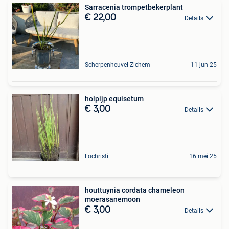
Sarracenia trompetbekerplant
€ 22,00
Details
Scherpenheuvel-Zichem
11 jun 25
holpijp equisetum
€ 3,00
Details
Lochristi
16 mei 25
houttuynia cordata chameleon
moerasanemoon
€ 3,00
Details