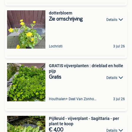
dotterbloem
Zie omschrijving
Details
Lochristi
3 jul 26
GRATIS vijverplanten : drieblad en holle
pijp
Gratis
Details
Houthalen+ Deel Van Zonhoven En Zolder
3 jul 26
Pijlkruid - vijverplant - Sagittaria - per
plant te koop
€ 4,00
Details