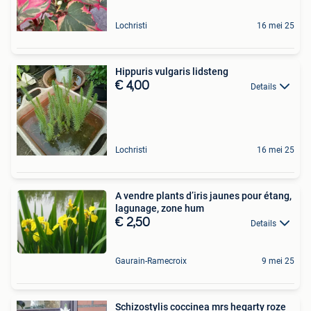
Lochristi
16 mei 25
Hippuris vulgaris lidsteng
€ 4,00
Details
Lochristi
16 mei 25
A vendre plants d’iris jaunes pour étang,
lagunage, zone hum
€ 2,50
Details
Gaurain-Ramecroix
9 mei 25
Schizostylis coccinea mrs hegarty roze