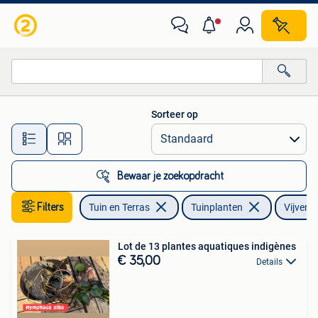
Planten | Tuinplanten
Sorteer op
Alle afstanden…
Bewaar je zoekopdracht
Filters
Tuin en Terras
Tuinplanten
Vijverp
Lot de 13 plantes aquatiques indigènes
€ 35,00
Details