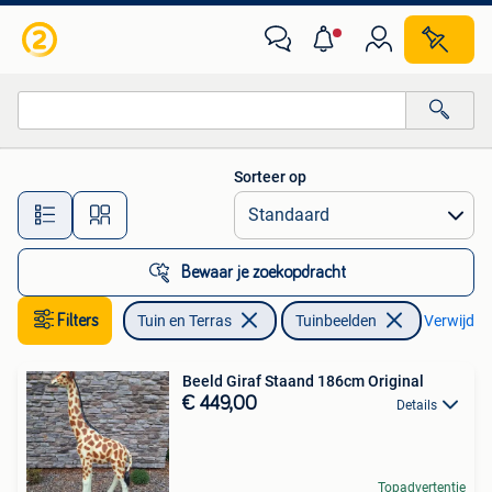
Tuinbeelden
Sorteer op
Alle afstanden…
Bewaar je zoekopdracht
Filters
Tuin en Terras
Tuinbeelden
Verwijder 
Beeld Giraf Staand 186cm Original
€ 449,00
Details
Topadvertentie