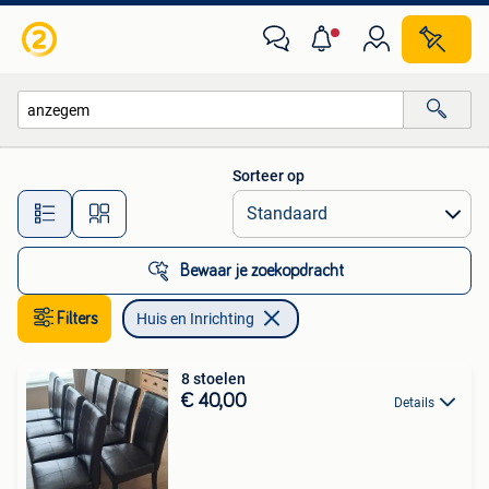
Huis en Inrichting
Sorteer op
Alle afstanden…
Bewaar je zoekopdracht
Filters
Huis en Inrichting
8 stoelen
€ 40,00
Details