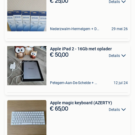
€ 25,00
Details
Nederzwalm-Hermelgem + Deel Oudenaarde En Zingem
29 mei 26
Apple iPad 2 - 16Gb met oplader
€ 50,00
Details
Petegem-Aan-De-Schelde + Deel Van Oudenaarde
12 jul 24
Apple magic keyboard (AZERTY)
€ 65,00
Details