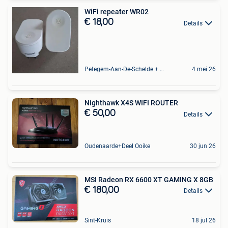
WiFi repeater WR02
€ 18,00
Details
Petegem-Aan-De-Schelde + Deel Van Oudenaarde
4 mei 26
Nighthawk X4S WIFI ROUTER
€ 50,00
Details
Oudenaarde+Deel Ooike
30 jun 26
MSI Radeon RX 6600 XT GAMING X 8GB
€ 180,00
Details
Sint-Kruis
18 jul 26