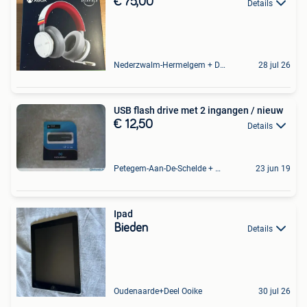
€ 75,00
Details
Nederzwalm-Hermelgem + Deel Oudenaarde En Zingem
28 jul 26
USB flash drive met 2 ingangen / nieuw
€ 12,50
Details
Petegem-Aan-De-Schelde + Deel Van Oudenaarde
23 jun 19
Ipad
Bieden
Details
Oudenaarde+Deel Ooike
30 jul 26