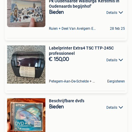
Pk Oudenaarde Walburga 'Kerstmis in
Oudenaards begijnhof'
Bieden
Details
Ruien + Deel Van Avelgem En Waarmaarde
28 feb 25
Labelprinter Extra4 TSC TTP-245C
professioneel
€ 150,00
Details
Petegem-Aan-De-Schelde + Deel Van Oudenaarde
Eergisteren
Beschrijfbare dvd's
Bieden
Details