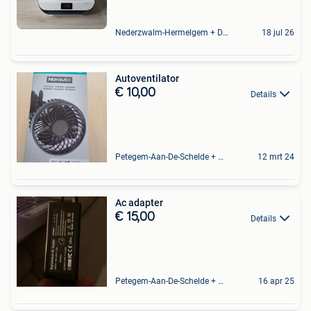
Nederzwalm-Hermelgem + Deel Oudenaarde En Zingem
18 jul 26
Autoventilator
€ 10,00
Details
Petegem-Aan-De-Schelde + Deel Van Oudenaarde
12 mrt 24
Ac adapter
€ 15,00
Details
Petegem-Aan-De-Schelde + Deel Van Oudenaarde
16 apr 25