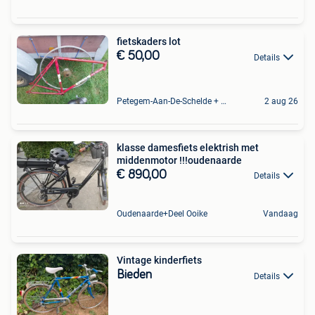
fietskaders lot
€ 50,00
Details
Petegem-Aan-De-Schelde + Deel Van Oudenaarde
2 aug 26
klasse damesfiets elektrish met
middenmotor !!!oudenaarde
€ 890,00
Details
Oudenaarde+Deel Ooike
Vandaag
Vintage kinderfiets
Bieden
Details