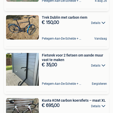
Petegem-Aan-De-Schelde + Deel Van Oudenaarde
4 aug 26
Trek Dublin met carbon riem
€ 150,00
Details
Petegem-Aan-De-Schelde + Deel Van Oudenaarde
Vandaag
Fietsrek voor 2 fietsen om aande muur
vast te maken
€ 35,00
Details
Petegem-Aan-De-Schelde + Deel Van Oudenaarde
Eergisteren
Kuota KOM carbon koersfiets – maat XL
€ 695,00
Details