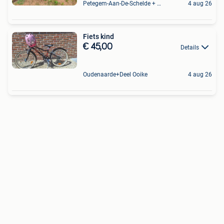
Petegem-Aan-De-Schelde + Deel Van Oudenaarde
4 aug 26
Fiets kind
€ 45,00
Details
Oudenaarde+Deel Ooike
4 aug 26