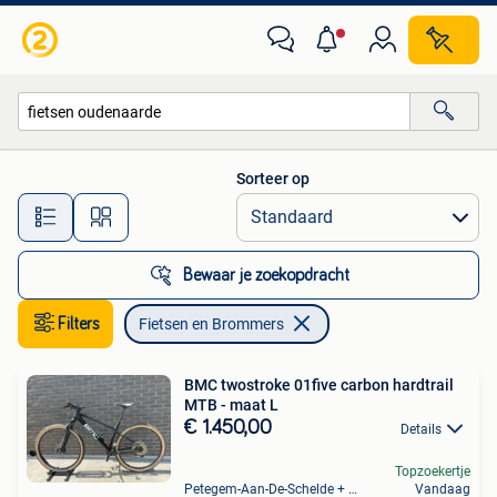
Fietsen en Brommers
Sorteer op
Alle afstanden…
Bewaar je zoekopdracht
Filters
Fietsen en Brommers
BMC twostroke 01five carbon hardtrail
MTB - maat L
€ 1.450,00
Details
Topzoekertje
Petegem-Aan-De-Schelde + Deel Van Oudenaarde
Vandaag