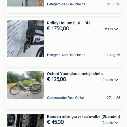
Petegem-Aan-De-Schelde + Deel Van Oudenaarde
27 jul 26
Ridley Helium SLX – Di2
€ 1.750,00
Details
Petegem-Aan-De-Schelde + Deel Van Oudenaarde
2 aug 26
Oxford Youngland meisjesfiets
€ 125,00
Details
Oudenaarde+Deel Ooike
27 jul 26
Banden mtb/ gravel schwalbe (2banden)
€ 45,00
Details