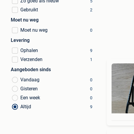
Zo goed als nieuw
5
Gebruikt
2
Moet nu weg
Moet nu weg
0
Levering
Ophalen
9
Verzenden
1
Aangeboden sinds
Vandaag
0
Gisteren
0
Een week
0
Altijd
9