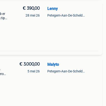
€ 390,00
Lenny
b er
28 mei 26
Petegem-Aan-De-Schelde + Deel Van Oudenaarde
 tip
rat
€ 3.000,00
Malyto
e
5 mei 26
Petegem-Aan-De-Schelde + Deel Van Oudenaarde
ero
ce
e