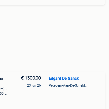
€ 1.300,00
Edgard De Ganck
or
23 jun 26
Petegem-Aan-De-Schelde + Deel Van Oudenaarde
km) –
450 Te
ledig