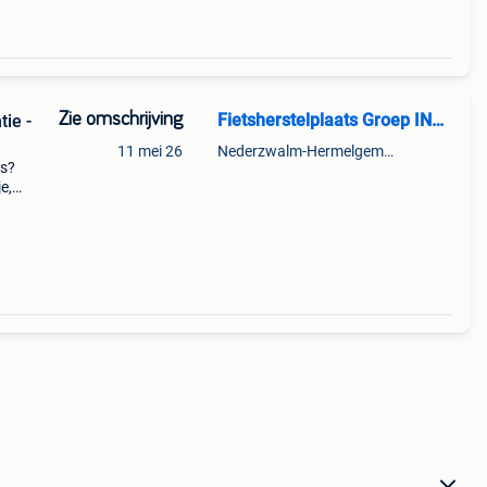
Zie omschrijving
Fietsherstelplaats Groep INTRO
ie -
11 mei 26
Nederzwalm-Hermelgem + Deel Oudenaarde En Zingem
ts?
e,
vzw