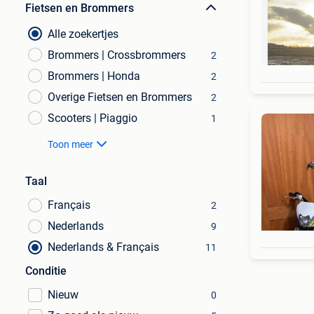
Fietsen en Brommers
Alle zoekertjes
Brommers | Crossbrommers
2
Brommers | Honda
2
Overige Fietsen en Brommers
2
Scooters | Piaggio
1
Toon meer
Taal
Français
2
Nederlands
9
Nederlands & Français
11
Conditie
Nieuw
0