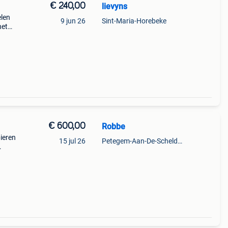
€ 240,00
lievyns
elen
9 jun 26
Sint-Maria-Horebeke
het
€ 600,00
Robbe
pieren
15 jul 26
Petegem-Aan-De-Schelde + Deel Van Oudenaarde
start