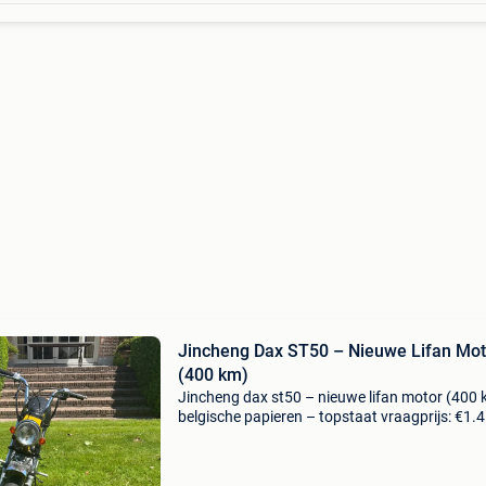
Jincheng Dax ST50 – Nieuwe Lifan Mot
(400 km)
Jincheng dax st50 – nieuwe lifan motor (400 
belgische papieren – topstaat vraagprijs: €1.
koop aangeboden: zeer nette en technisch vol
in orde zijnde jincheng dax st50 in opvalle