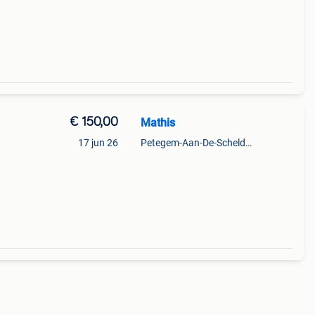
€ 150,00
Mathis
17 jun 26
Petegem-Aan-De-Schelde + Deel Van Oudenaarde