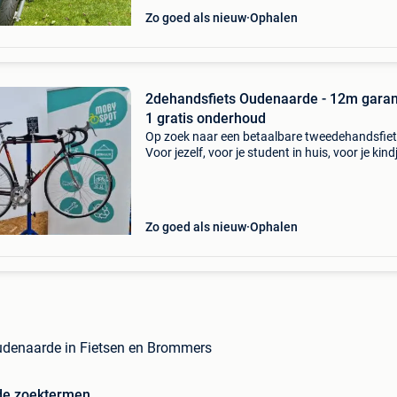
Zo goed als nieuw
Ophalen
2dehandsfiets Oudenaarde - 12m garant
1 gratis onderhoud
Op zoek naar een betaalbare tweedehandsfie
Voor jezelf, voor je student in huis, voor je kindj
voor de medewerkers van je bedrijf, of als
geschenk? In de fietspunten van groep intro 
verkopen
Zo goed als nieuw
Ophalen
denaarde in Fietsen en Brommers
de zoektermen