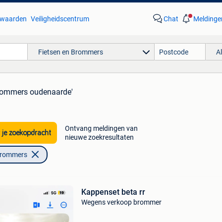
waarden
Veiligheidscentrum
Chat
Meldinge
Fietsen en Brommers
A
brommers oudenaarde'
Ontvang meldingen van
 je zoekopdracht
nieuwe zoekresultaten
Brommers
Kappenset beta rr
Wegens verkoop brommer