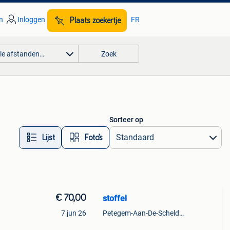
n
Inloggen
FR
Plaats zoekertje
lle afstanden…
Zoek
Sorteer op
Lijst
Foto’s
€ 70,00
stoffel
7 jun 26
Petegem-Aan-De-Schelde + Deel Van Oudenaarde