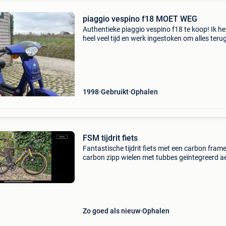
piaggio vespino f18 MOET WEG
Authentieke piaggio vespino f18 te koop! Ik he
heel veel tijd en werk ingestoken om alles terug
top inorde te krijgen. Vernieuwde onderdelen: -
gloednieuwe piston airsal - gloednieuwe carbu
1998
Gebruikt
Ophalen
FSM tijdrit fiets
Fantastische tijdrit fiets met een carbon fram
carbon zipp wielen met tubbes geïntegreerd a
stuur carbon ultegra di2 11 speed met dura a
cassette en voorblad en een werkende wattag
meter van st
Zo goed als nieuw
Ophalen