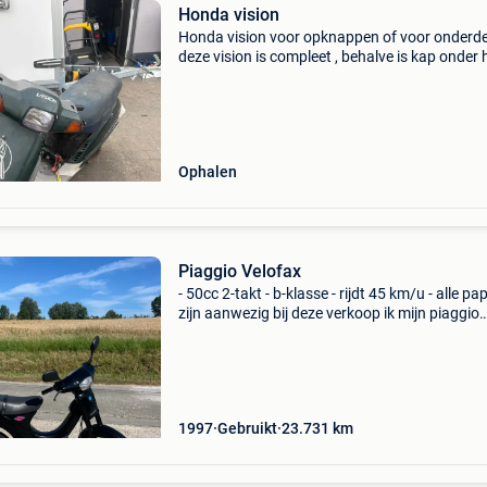
Honda vision
Honda vision voor opknappen of voor onderd
deze vision is compleet , behalve is kap onder 
zadel heb ik niet, start enkel op startpilot leuk
ouderwetse 2t scooter zonder papieren alle
originele
Ophalen
Piaggio Velofax
- 50cc 2-takt - b-klasse - rijdt 45 km/u - alle pa
zijn aanwezig bij deze verkoop ik mijn piaggio
velofax 50cc van bouwjaar 1997. De brommer 
na enkele trappen op de kickstarter en rijdt go
1997
Gebruikt
23.731
km