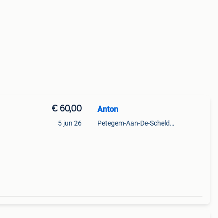
€ 60,00
Anton
5 jun 26
Petegem-Aan-De-Schelde + Deel Van Oudenaarde