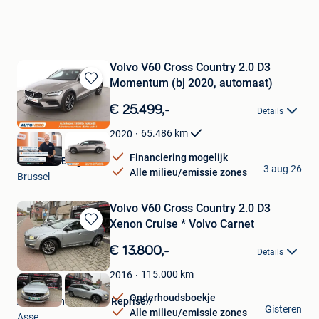
Volvo V60 Cross Country 2.0 D3
Momentum (bj 2020, automaat)
Bewaren
in
€ 25.499,-
Details
Mijn
Favorieten
65.486
km
2020
Financiering mogelijk
Autohero België
3 aug 26
Alle milieu/emissie zones
Brussel
Volvo V60 Cross Country 2.0 D3
Xenon Cruise * Volvo Carnet
Bewaren
in
€ 13.800,-
Details
Mijn
Favorieten
115.000
km
2016
Onderhoudsboekje
AUTO/Achat Vendre Reprise//
Gisteren
Alle milieu/emissie zones
Asse