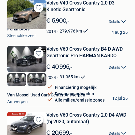
Volvo V40 Cross Country 2.0 D3
Kinetic Geartronic
Bewaren
in
€ 5.900,-
Details
Mijn
Perkmotors
Favorieten
279.976
km
2014
4 aug 26
Steenokkerzeel
Volvo V60 Cross Country B4 D AWD
Geartronic Pro HARMAN KARDO
Bewaren
in
€ 40.995,-
Details
Mijn
Favorieten
31.055
km
2024
Financiering mogelijk
Dealer onderhouden
Van Mossel Used Cars Center Antwerpen
12 jul 26
Alle milieu/emissie zones
Antwerpen
Volvo V60 Cross Country 2.0 D4 AWD
(bj 2020, automaat)
Bewaren
in
€ 20.699,-
Details