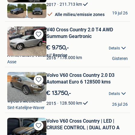
Favorieten
211.713
km
2017
Van Den Dooren BV
19 jul 26
Alle milieu/emissie zones
Geraardsbergen
V40 Cross Country 2.0 T4 AWD
Summum Geartronic
Bewaren
in
€ 9.750,-
Details
Mijn
A R M/Achat //Vendre// Reprise
Favorieten
178.000
km
2016
Gisteren
Asse
Volvo V60 Cross Country 2.0 D3
Automaat Euro 6 128500 kms
Bewaren
in
€ 13.750,-
Details
Mijn
WyCars Mechelen
Favorieten
128.500
km
2015
26 jul 26
Sint-Katelijne-Waver
Volvo V60 Cross Country | LED |
CRUISE CONTROL | DUAL AUTO A
Bewaren