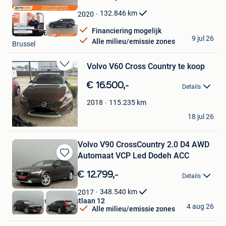
Mijn
Favorieten
132.846
km
2020
Financiering mogelijk
Autohero België
9 jul 26
Alle milieu/emissie zones
Brussel
Volvo V60 Cross Country te koop
Bewaren
in
€ 16.500,-
Details
Mijn
Favorieten
115.235
km
2018
Lexi Creus
18 jul 26
Menen
Volvo V90 CrossCountry 2.0 D4 AWD
Automaat VCP Led Dodeh ACC
Bewaren
in
€ 12.799,-
Details
Mijn
Favorieten
348.540
km
2017
Autos Zebs Toekomstlaan 12
4 aug 26
Alle milieu/emissie zones
Genk