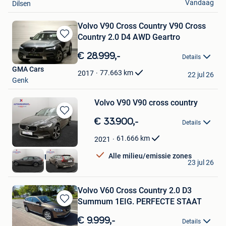
Vandaag
Dilsen
Volvo V90 Cross Country V90 Cross
Country 2.0 D4 AWD Geartro
Bewaren
in
€ 28.999,-
Details
Mijn
GMA Cars
Favorieten
77.663
km
2017
22 jul 26
Genk
Volvo V90 V90 cross country
Bewaren
€ 33.900,-
Details
in
Mijn
61.666
km
2021
Favorieten
Alle milieu/emissie zones
AUTOKRUISPUNT
23 jul 26
Tielt
Volvo V60 Cross Country 2.0 D3
Summum 1EIG. PERFECTE STAAT
Bewaren
in
€ 9.999,-
Details