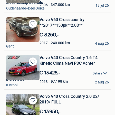
Stockverkoop Gabriels
Favorieten
347.000
km
2006
18 jul 26
Oudenaarde+Deel Ooike
Volvo V60 Cross country
**2017**150pk**2.0D**
Bewaren
in
€ 8.250,-
Mijn
K&M CARS GENT
Favorieten
240.000
km
2017
4 aug 26
Gent
Volvo V40 Cross Country 1.6 T4
Kinetic Clima Navi PDC Achter
Bewaren
in
€ 13.428,-
Details
Mijn
B & S Auto's
Favorieten
97.198
km
2013
2 aug 26
Kinrooi
Volvo V40 Cross Country 2.0 D2/
2019/ FULL
Bewaren
in
€ 13.950,-
Mijn