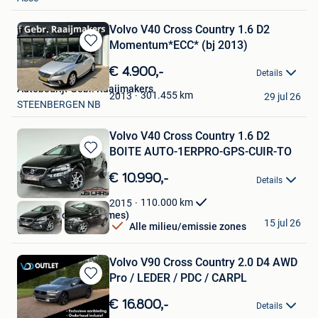
Volvo V40 Cross Country 1.6 D2
Momentum*ECC* (bj 2013)
Bewaren
in
€ 4.900,-
Details
Mijn
Autobedrijf Gebr. Raaijmakers
Favorieten
301.455
km
2013
29 jul 26
STEENBERGEN NB
Volvo V40 Cross Country 1.6 D2
BOITE AUTO-1ERPRO-GPS-CUIR-TO
Bewaren
in
€ 10.990,-
Details
Mijn
Favorieten
110.000
km
2015
JS Cars Mons (Cuesmes)
15 jul 26
Alle milieu/emissie zones
Cuesmes
Volvo V90 Cross Country 2.0 D4 AWD
Pro / LEDER / PDC / CARPL
Bewaren
in
€ 16.800,-
Details
Mijn