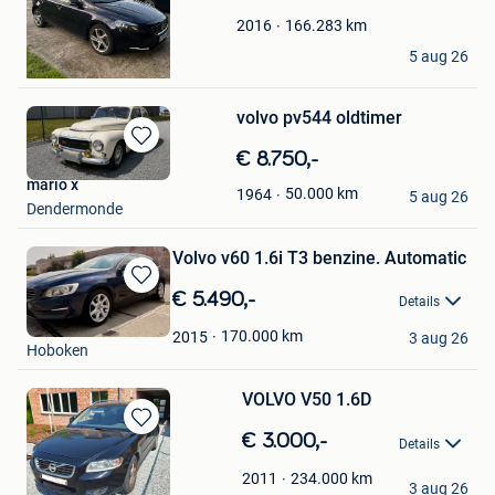
Favorieten
166.283
km
2016
dvn
5 aug 26
Tremelo
volvo pv544 oldtimer
Bewaren
€ 8.750,-
in
mario x
50.000
km
1964
Mijn
5 aug 26
Dendermonde
Favorieten
Volvo v60 1.6i T3 benzine. Automatic
Bewaren
€ 5.490,-
Details
in
Toni
Mijn
170.000
km
2015
3 aug 26
Hoboken
Favorieten
VOLVO V50 1.6D
Bewaren
€ 3.000,-
Details
in
Davy
Mijn
234.000
km
2011
3 aug 26