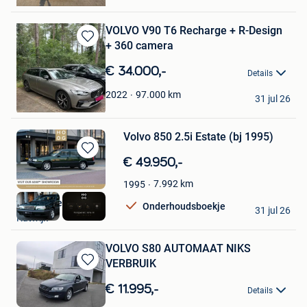
Ruisbroek
VOLVO V90 T6 Recharge + R-Design
+ 360 camera
Bewaren
in
€ 34.000,-
Details
Mijn
Favorieten
Sofie R.
97.000
km
2022
31 jul 26
Vorselaar
Volvo 850 2.5i Estate (bj 1995)
Bewaren
€ 49.950,-
in
7.992
km
1995
Mijn
Favorieten
HooG Selections
Onderhoudsboekje
31 jul 26
Katwijk
VOLVO S80 AUTOMAAT NIKS
VERBRUIK
Bewaren
in
€ 11.995,-
Details
Mijn
Jordin