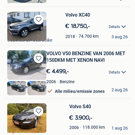
Favorieten
Wielsbeke
Volvo XC40
Bewaren
€ 18.750,-
Details
in
lee cars
Mijn
74.700
km
2018
3 aug 26
Oudenaarde+Deel Ooike
Favorieten
VOLVO V50 BENZINE VAN 2006 MET
150DKM MET XENON NAVI
Bewaren
in
€ 4.499,-
Details
Mijn
Favorieten
Benzine
2006
KI.CITYCARS
2 aug 26
Alle milieu/emissie zones
Boom
Volvo S40
Bewaren
€ 3.900,-
in
An Meersman
118.000
km
2006
Mijn
1 aug 26
Bewaren
Kapellen
Favorieten