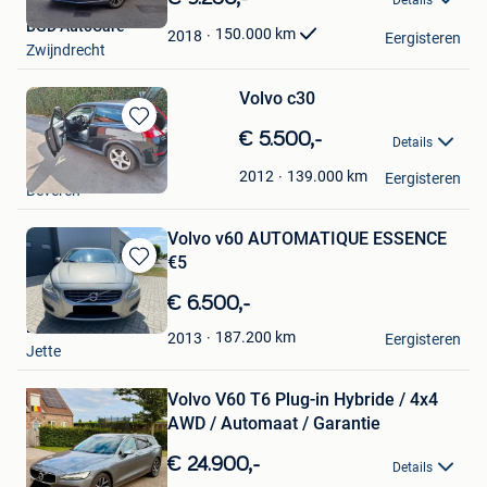
Details
Mijn
BGD AutoCare
Favorieten
150.000
km
2018
Eergisteren
Zwijndrecht
Volvo c30
Bewaren
€ 5.500,-
Details
in
mike
Mijn
139.000
km
2012
Eergisteren
Beveren
Favorieten
Volvo v60 AUTOMATIQUE ESSENCE
€5
Bewaren
in
€ 6.500,-
Mijn
DMR1090
Favorieten
187.200
km
2013
Eergisteren
Jette
Bewaren
Volvo V60 T6 Plug-in Hybride / 4x4
in
Mijn
AWD / Automaat / Garantie
Favorieten
€ 24.900,-
Details