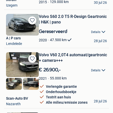
Favorieten
129.000
km
2015
30 jul 26
Izegem
Volvo S60 2.0 T5 R-Design Geartronic
| H&K | pano
Bewaren
in
Gereserveerd
Details
Mijn
A | P cars
Favorieten
47.500
km
2020
28 jul 26
Lendelede
Volvo V60 2,0T4 automaat/geartronic
+ camera+++
Bewaren
in
€ 26.900,-
Details
Mijn
Favorieten
55.000
km
2021
Verlengde garantie
Onderhoudsboekje
Testrit aan huis
Scan-Auto BV
28 jul 26
Alle milieu/emissie zones
Nazareth