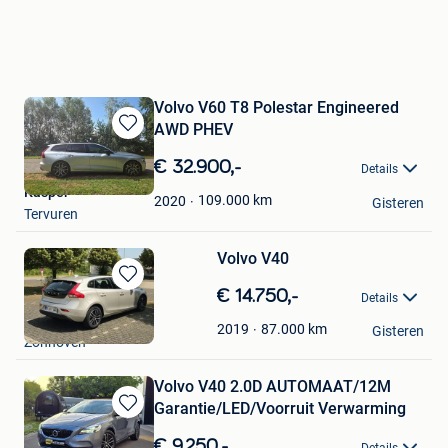
Volvo V60 T8 Polestar Engineered
AWD PHEV
Bewaren
in
€ 32.900,-
Details
Mijn
Kasper
Favorieten
109.000
km
2020
Gisteren
Tervuren
Volvo V40
Bewaren
€ 14.750,-
Details
in
Raf Jacobs
Mijn
87.000
km
2019
Gisteren
Zonhoven
Favorieten
Volvo V40 2.0D AUTOMAAT/12M
Garantie/LED/Voorruit Verwarming
Bewaren
in
€ 9.250,-