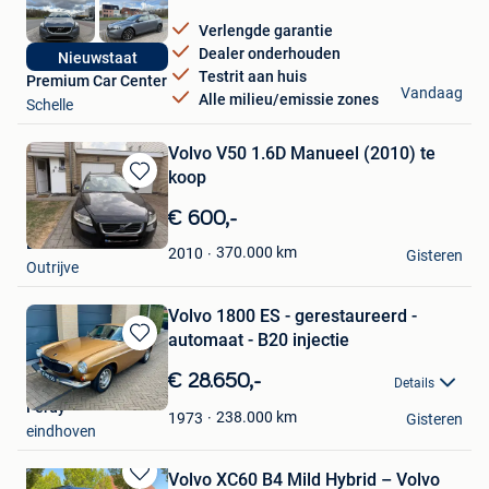
Verlengde garantie
Dealer onderhouden
Nieuwstaat
Testrit aan huis
Premium Car Center
Vandaag
Alle milieu/emissie zones
Schelle
Volvo V50 1.6D Manueel (2010) te
koop
Bewaren
in
€ 600,-
Mijn
Elias Ghassan
Favorieten
370.000
km
2010
Gisteren
Outrijve
Volvo 1800 ES - gerestaureerd -
automaat - B20 injectie
Bewaren
in
€ 28.650,-
Details
Mijn
Ferdy
Favorieten
238.000
km
1973
Gisteren
eindhoven
Volvo XC60 B4 Mild Hybrid – Volvo