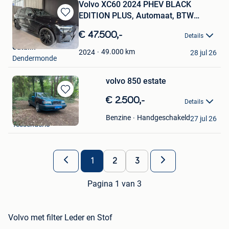
Volvo XC60 2024 PHEV BLACK
EDITION PLUS, Automaat, BTW
Bewaren
wagen
in
€ 47.500,-
Details
Mijn
Catalin
Favorieten
49.000
km
2024
28 jul 26
Dendermonde
volvo 850 estate
Bewaren
€ 2.500,-
Details
in
nedje van H
Mijn
Handgeschakeld
Benzine
27 jul 26
Tessenderlo
Favorieten
1
2
3
Pagina 1 van 3
Volvo met filter Leder en Stof