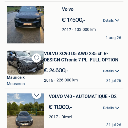
in
Mijn
Volvo
Favorieten
€ 17.500,-
Details
133.000
km
2017
Christophe Mazzon
1 aug 26
Ressaix
VOLVO XC90 D5 AWD 235 ch R-
DESIGN GTronic 7 PL- FULL OPTION
Bewaren
in
€ 24.600,-
Details
Mijn
Maurice k
Favorieten
226.000
km
2016
31 jul 26
Mouscron
VOLVO V40 - AUTOMATIQUE - D2
Bewaren
in
€ 11.000,-
Details
Mijn
Favorieten
Diesel
2017
YR
31 jul 26