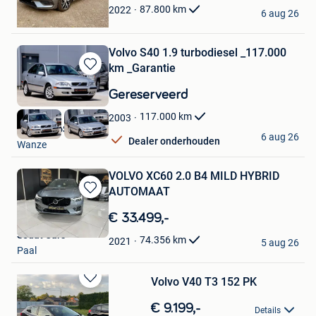
Twan
87.800
km
2022
6 aug 26
Beerse
Volvo S40 1.9 turbodiesel _117.000
km _Garantie
Bewaren
in
Gereserveerd
Mijn
Favorieten
117.000
km
2003
AutoRetroSport
6 aug 26
Dealer onderhouden
Wanze
VOLVO XC60 2.0 B4 MILD HYBRID
AUTOMAAT
Bewaren
in
€ 33.499,-
Mijn
Sedat Cars
Favorieten
74.356
km
2021
5 aug 26
Paal
Volvo V40 T3 152 PK
Bewaren
in
€ 9.199,-
Details
Mijn