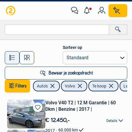
Volvo
Sorteer op
Alle afstanden…
Bewaar je zoekopdracht
Filters
Auto's
Volvo
Te koop
Lede
Volvo V40 T2 | 12 M Garantie | 60
Dkm | Benzine | 2017 |
Bewaren
in
€ 12.450,-
Details
Mijn
Favorieten
60.000
km
2017