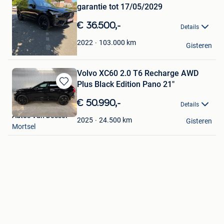
Bewaren
garantie tot 17/05/2029
in
Mijn
€ 36.500,-
Details
Favorieten
Mihailov Ion
103.000
km
2022
Gisteren
Zonhoven
Volvo XC60 2.0 T6 Recharge AWD
Plus Black Edition Pano 21"
Bewaren
in
€ 50.990,-
Details
Mijn
Auto's Van Dessel
Favorieten
24.500
km
2025
Gisteren
Mortsel