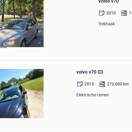
Volvo v70
2010
1
Trekhaak
lems
Bewaren
in
Mijn
Favorieten
volvo v70 D3
2015
272.000
km
Elektrische ramen