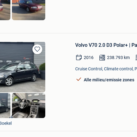
CARS
Volvo V70 2.0 D3 Polar+ | P
Bewaren
2016
238.793
km
in
Mijn
Cruise Control, Climate control, 
Favorieten
Alle milieu/emissie zones
Autoaanbod.nu
Boekel