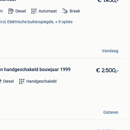
€ 1.450,-
m
Diesel
Automaat
Break
rol, Elektrische buitenspiegels, + 9 opties
Vandaag
gen handgeschakeld bouwjaar 1999
€ 2.500,-
Diesel
Handgeschakeld
Gisteren