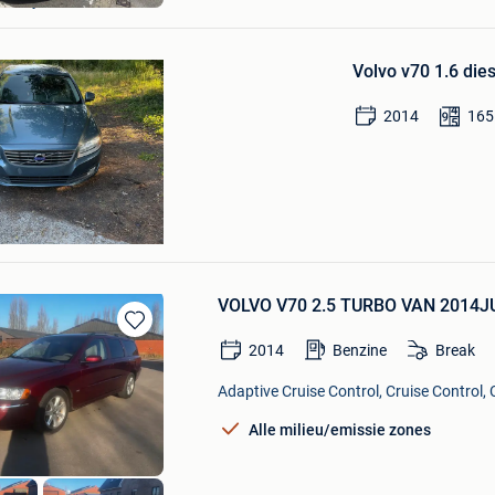
Bewaren
in
Volvo v70 1.6 die
Mijn
Favorieten
2014
165
ma
k
VOLVO V70 2.5 TURBO VAN 2014
Bewaren
2014
Benzine
Break
in
Mijn
Adaptive Cruise Control, Cruise Control, 
Favorieten
Alle milieu/emissie zones