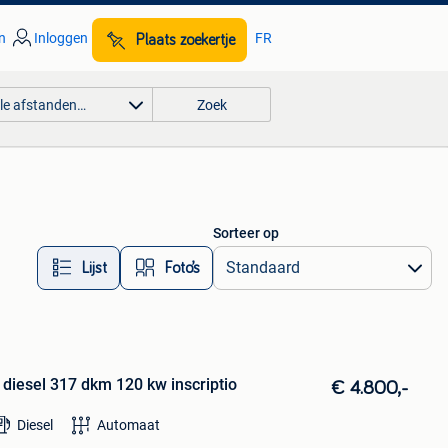
n
Inloggen
FR
Plaats zoekertje
lle afstanden…
Zoek
Sorteer op
Lijst
Foto’s
 diesel 317 dkm 120 kw inscriptio
€ 4.800,-
Diesel
Automaat