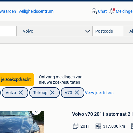
waarden
Veiligheidscentrum
Chat
Meldinge
Volvo
A
Ontvang meldingen van
 je zoekopdracht
nieuwe zoekresultaten
Volvo
Te koop
V70
Verwijder filters
Volvo v70 2011 automaat 2 l
Bewaren
in
2011
317.000
km
Mijn
Favorieten