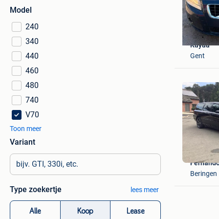
Model
240
340
Kayaa
440
Gent
460
480
740
V70
Toon meer
Variant
Fernand
Beringen
Type zoekertje
lees meer
Alle
Koop
Lease