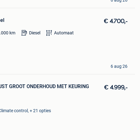
sel
€ 4.700,-
.000
km
Diesel
Automaat
6 aug 26
JUST GROOT ONDERHOUD MET KEURING
€ 4.999,-
Climate control, + 21 opties