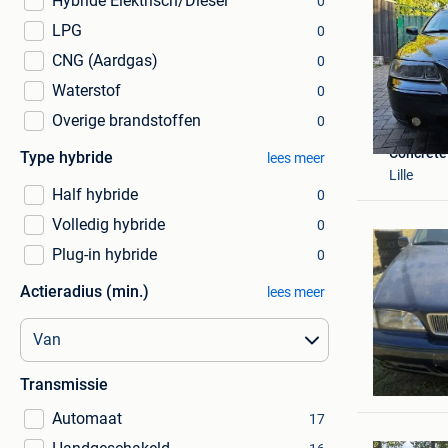
Hybride Elektrisch/Diesel
0
LPG
0
CNG (Aardgas)
0
Waterstof
0
Overige brandstoffen
0
Concrete
Type hybride
lees meer
Lille
Half hybride
0
Volledig hybride
0
Plug-in hybride
0
Actieradius (min.)
lees meer
Geert
Transmissie
Tremelo
Automaat
17