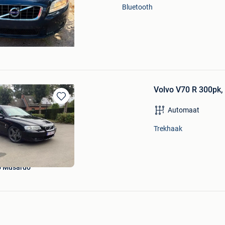
Bluetooth
Volvo V70 R 300pk, 
Bewaren
Automaat
in
Mijn
Trekhaak
Favorieten
o Musardo