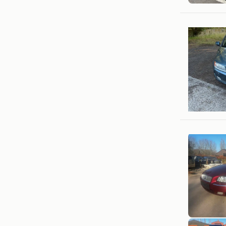
Axma Ax
Kortemar