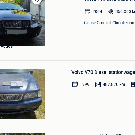
Bewaren
in
2004
360.000
k
Mijn
Favorieten
Cruise Control, Climate cont
 Acties
Bewaren
in
Volvo V70 Diesel stationwa
Mijn
Favorieten
1999
487.870
km
Bewaren
in
Mijn
Favorieten