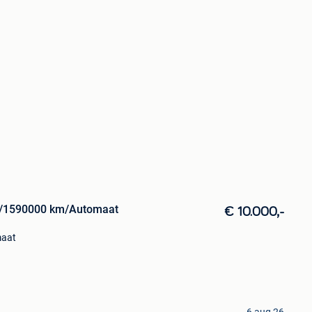
el/1590000 km/Automaat
€ 10.000,-
aat
6 aug 26