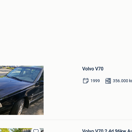
Bewaren
in
Volvo V70
Mijn
Favorieten
1999
356.000
k
Volvo V70 2.4d 96kw A