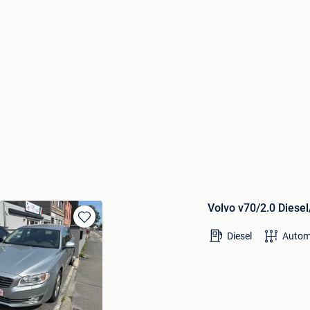
Volvo v70/2.0 Dies
Bewaren
Diesel
Autom
in
Mijn
Favorieten
ousty