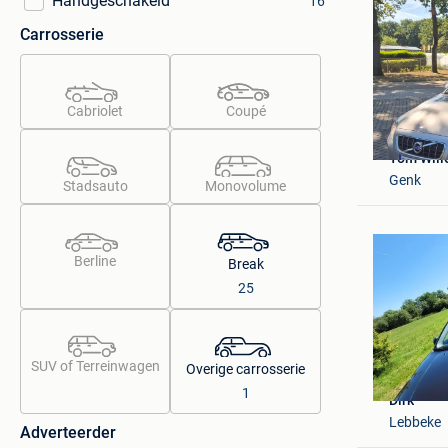
Handgeschakeld
16
Carrosserie
Cabriolet
Coupé
Tom Wil
Genk
Stadsauto
Monovolume
Berline
Break
25
SUV of Terreinwagen
Overige carrosserie
1
Dirk
Lebbeke
Adverteerder