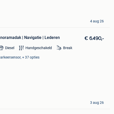
4 aug 26
anoramadak | Navigatie | Lederen
€ 6.490,-
Diesel
Handgeschakeld
Break
Parkeersensor, + 37 opties
3 aug 26