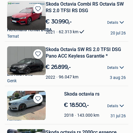
Skoda Octavia Combi RS Octavia SW
RS 2.0 TFSI RS DSG
Bewaren
in
€ 30.990,-
Details
Mijn
Heremans Ternat BVBA
Favorieten
62.313
km
2021
20 jul 26
Ternat
Skoda Octavia SW RS 2.0 TFSI DSG
Pano ACC Keyless Garantie *
Bewaren
in
€ 26.899,-
Details
Mijn
ERA MOTORS
Favorieten
96.047
km
2022
3 aug 26
Genk
Skoda octavia rs
Bewaren
€ 18.500,-
Details
in
Robin
Mijn
143.000
km
2018
31 jul 26
Kontich
Favorieten
Skoda octavia rs 2000cc essence