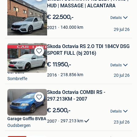
Bewaren
HUD | MASSAGE | ALCANTARA
in
Mijn
€ 22.500,-
Details
Favorieten
Daniël
140.000
km
2021
29 jul 26
Temse
Skoda Octavia RS 2.O TDI 184CV DSG
SPORT FULL (bj 2016)
Bewaren
in
€ 11.950,-
Details
Mijn
Car Luxe
Favorieten
218.856
km
2016
20 jul 26
Sombreffe
Skoda Octavia COMBI RS -
297.213KM - 2007
Bewaren
in
€ 2.500,-
Details
Mijn
Garage Gofflo BVBA
Favorieten
297.213
km
2007
23 jul 26
Oudsbergen