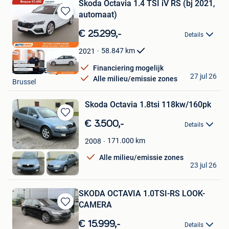
Skoda Octavia 1.4 TSI iV RS (bj 2021,
automaat)
Bewaren
in
€ 25.299,-
Details
Mijn
Favorieten
58.847
km
2021
Financiering mogelijk
Autohero België
27 jul 26
Alle milieu/emissie zones
Brussel
Skoda Octavia 1.8tsi 118kw/160pk
Bewaren
€ 3.500,-
Details
in
Mijn
171.000
km
2008
Favorieten
Alle milieu/emissie zones
R.S
23 jul 26
Wavre
SKODA OCTAVIA 1.0TSI-RS LOOK-
CAMERA
Bewaren
in
€ 15.999,-
Details