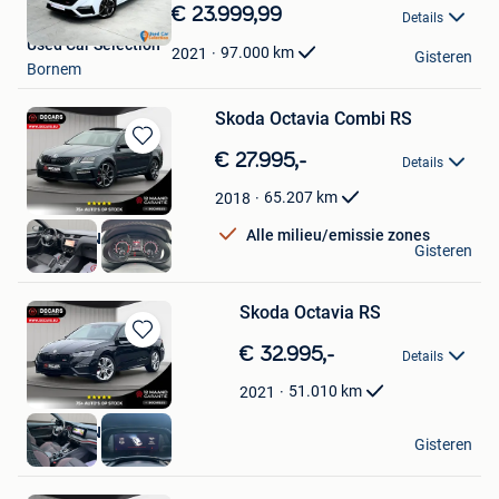
in
€ 23.999,99
Details
Mijn
Used Car Selection
Favorieten
97.000
km
2021
Gisteren
Bornem
Skoda Octavia Combi RS
Bewaren
€ 27.995,-
Details
in
Mijn
65.207
km
2018
Favorieten
Alle milieu/emissie zones
BOCARS NV
Gisteren
Zulte
Skoda Octavia RS
Bewaren
€ 32.995,-
Details
in
Mijn
51.010
km
2021
Favorieten
BOCARS NV
Gisteren
Zulte