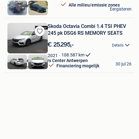
Alle milieu/emissie zones
Autohandel Ez
Eergisteren
Hoboken
Skoda Octavia Combi 1.4 TSI PHEV
245 pk DSG6 RS MEMORY SEATS
Bewaren
in
€ 25.295,-
Details
Mijn
Favorieten
108.587
km
2021
Van Mossel Used Cars Center Antwerpen
30 jul 26
Financiering mogelijk
Antwerpen