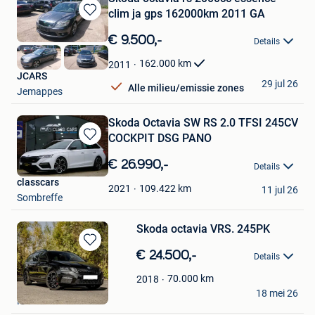
clim ja gps 162000km 2011 GA
Bewaren
in
€ 9.500,-
Details
Mijn
Favorieten
162.000
km
2011
JCARS
29 jul 26
Alle milieu/emissie zones
Jemappes
Skoda Octavia SW RS 2.0 TFSI 245CV
COCKPIT DSG PANO
Bewaren
in
€ 26.990,-
Details
Mijn
classcars
Favorieten
109.422
km
2021
11 jul 26
Sombreffe
Skoda octavia VRS. 245PK
Bewaren
€ 24.500,-
Details
in
Mijn
70.000
km
2018
Bradley Dumont
Favorieten
18 mei 26
Mortsel