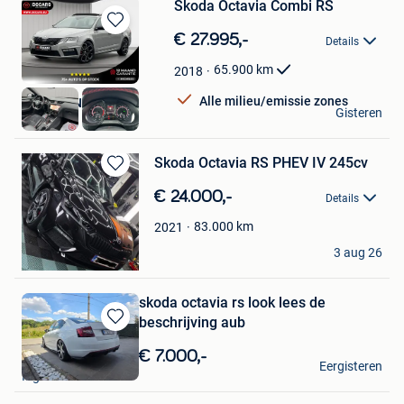
Skoda Octavia Combi RS
Bewaren
€ 27.995,-
Details
in
Mijn
65.900
km
2018
Favorieten
Alle milieu/emissie zones
BOCARS NV
Gisteren
Zulte
Skoda Octavia RS PHEV IV 245cv
Bewaren
€ 24.000,-
in
Details
Mijn
83.000
km
2021
Favorieten
D'jo
3 aug 26
Ath
skoda octavia rs look lees de
beschrijving aub
Bewaren
in
€ 7.000,-
dimitri
Mijn
Eergisteren
Ingelmunster
Favorieten