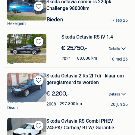
Skoda octavia combi rs 220pk
Challenge 98000km
Bewaren
mora santos alain
in
Bieden
17 sep 25
Mijn
Hekelgem
Favorieten
Skoda Octavia RS iV 1.4
Bewaren
€ 25.750,-
Details
in
Robin
Mijn
108.000
km
2021
10 mei 26
Mol
Favorieten
Skoda Octavia 2 Rs 2l Tdi - klaar om
geregistreerd te worden
Bewaren
in
€ 2.200,-
Details
Mijn
Jonathan
Favorieten
297.800
km
2008
20 jun 26
Dison
Skoda Ovtavia RS Combi PHEV
245PK/ Carbon/ BTW/ Garantie
Bewaren