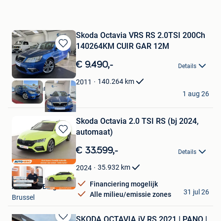
Skoda Octavia VRS RS 2.0TSI 200Ch
140264KM CUIR GAR 12M
Bewaren
in
€ 9.490,-
Details
Mijn
Favorieten
140.264
km
2011
Europe Cars Trading
1 aug 26
Aalbeke
Skoda Octavia 2.0 TSI RS (bj 2024,
automaat)
Bewaren
in
€ 33.599,-
Details
Mijn
Favorieten
35.932
km
2024
Financiering mogelijk
Autohero België
31 jul 26
Alle milieu/emissie zones
Brussel
SKODA OCTAVIA iV RS 2021 | PANO |