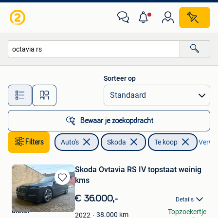
Skoda
Sorteer op
Alle afstanden…
Bewaar je zoekopdracht
Filters
Auto's
Skoda
Te koop
Verwijd
Skoda Ovtavia RS IV topstaat weinig
kms
Bewaren
in
€ 36.000,-
Details
Mijn
dieter
Topzoekertje
Favorieten
38.000
km
2022