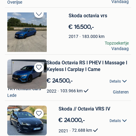
Vandaag
Overijse
Skoda octavia vrs
Bewaren
in
€ 16.500,-
Mijn
Favorieten
183.000
km
2017
Denzel
Topzoekertje
Vandaag
Dendermonde
Skoda Octavia RS l PHEV l Massage l
Keyless l Carplay l Came
Bewaren
in
€ 24.500,-
Details
Mijn
TR Premium Cars
Favorieten
103.966
km
2022
Gisteren
Lede
Skoda // Octavia VRS IV
Bewaren
€ 24.000,-
Details
in
Mijn
72.688
km
2021
Favorieten