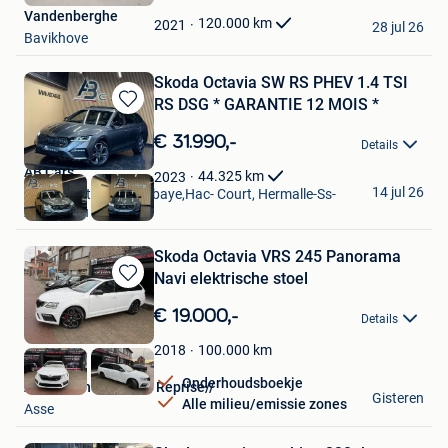
Mijn
Vandenberghe
Favorieten
120.000
km
2021
28 jul 26
Bavikhove
Skoda Octavia SW RS PHEV 1.4 TSI
RS DSG * GARANTIE 12 MOIS *
Bewaren
in
€ 31.990,-
Details
Mijn
Favorieten
AB Cars
44.325
km
2023
14 jul 26
Vise + Partie De Bombaye,Hac- Court, Hermalle-Ss-
Argenteau
Skoda Octavia VRS 245 Panorama
Navi elektrische stoel
Bewaren
in
€ 19.000,-
Details
Mijn
Favorieten
100.000
km
2018
Onderhoudsboekje
AUTO/Achat Vendre Reprise//
Gisteren
Alle milieu/emissie zones
Asse